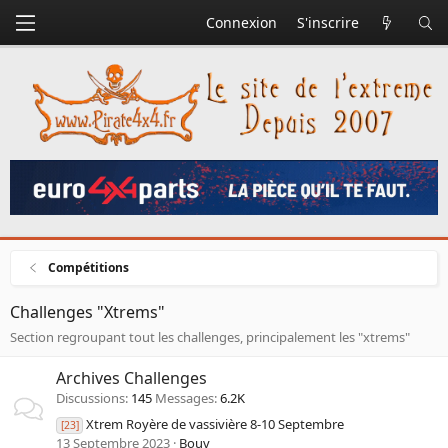
Connexion
S'inscrire
Compétitions
Challenges "Xtrems"
Section regroupant tout les challenges, principalement les "xtrems"
Archives Challenges
Discussions
145
Messages
6.2K
Xtrem Royère de vassivière 8-10 Septembre
[23]
13 Septembre 2023
Bouv