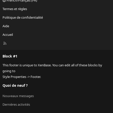
French/Français (FR)
Termes et règles
Politique de confidentialité
Aide
Accueil
R
S
S
Block #1
This footer is unique to XenBase. You can edit all of these blocks by
going to
Style Properties -> Footer.
Quoi de neuf ?
Nouveaux messages
Dernières activités