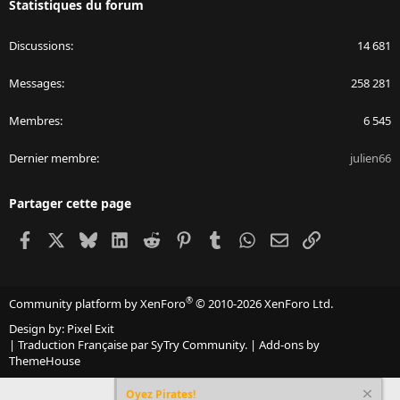
Statistiques du forum
Discussions
14 681
Messages
258 281
Membres
6 545
Dernier membre
julien66
Partager cette page
Facebook
X
Bluesky
LinkedIn
Reddit
Pinterest
Tumblr
WhatsApp
Email
Lien
®
Community platform by XenForo
© 2010-2026 XenForo Ltd.
Design by:
Pixel Exit
|
Traduction Française par SyTry Community.
|
Add-ons by
ThemeHouse
Oyez Pirates!