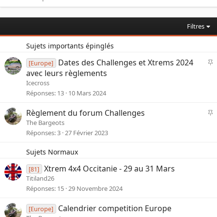
Filtres
Sujets importants épinglés
I
Dates des Challenges et Xtrems 2024
[Europe]
avec leurs règlements
p
Icecross
o
Réponses
13
10 Mars 2024
r
t
I
Règlement du forum Challenges
a
The Bargeots
n
p
Réponses
3
27 Février 2023
t
o
e
r
Sujets Normaux
t
a
Xtrem 4x4 Occitanie - 29 au 31 Mars
[81]
n
Titiland26
t
Réponses
15
29 Novembre 2024
e
Calendrier competition Europe
[Europe]