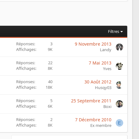
Filtres
Réponses
3
9 Novembre 2013
Affichages
9K
Landy
Réponses
22
7 Mai 2013
Affichages
8K
Yves
Réponses
40
30 Août 2012
Affichages
18K
Husqy03
Réponses
5
25 Septembre 2011
Affichages
6K
Boxi
Réponses
2
7 Décembre 2010
E
Affichages
8K
Ex membre