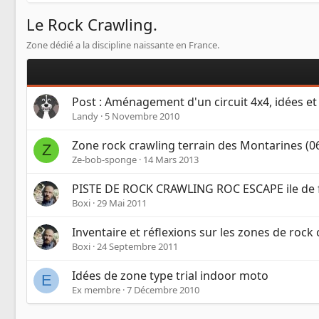
Le Rock Crawling.
Zone dédié a la discipline naissante en France.
Post : Aménagement d'un circuit 4x4, idées et
Landy
5 Novembre 2010
Zone rock crawling terrain des Montarines (0
Z
Ze-bob-sponge
14 Mars 2013
PISTE DE ROCK CRAWLING ROC ESCAPE ile de 
Boxi
29 Mai 2011
Inventaire et réflexions sur les zones de rock
Boxi
24 Septembre 2011
Idées de zone type trial indoor moto
E
Ex membre
7 Décembre 2010