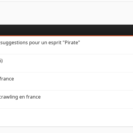
 suggestions pour un esprit "Pirate"
6)
france
 crawling en france