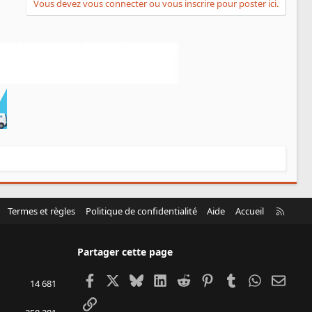
Vous devez vous connecter ou vous inscrire pour poster ici.
R
Termes et règles
Politique de confidentialité
Aide
Accueil
S
S
Partager cette page
Facebook
X
Bluesky
LinkedIn
Reddit
Pinterest
Tumblr
WhatsApp
Email
14 681
Lien