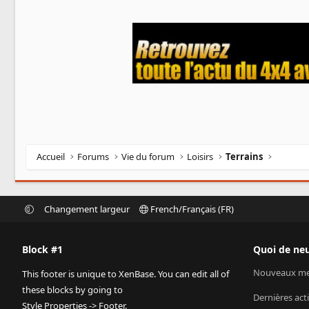
Accueil
Forums
Vie du forum
Loisirs
Terrains
Changement largeur
French/Français (FR)
Block #1
Quoi de neu
Nouveaux me
This footer is unique to XenBase. You can edit all of
these blocks by going to
Dernières acti
Style Properties -> Footer.