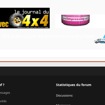
f ?
Statistiques du forum
ssages
Discussions
vités