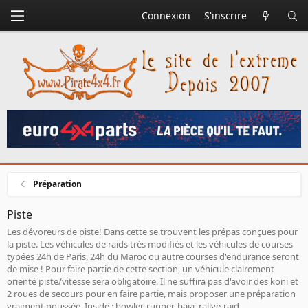
Connexion
S'inscrire
Préparation
Piste
Les dévoreurs de piste! Dans cette se trouvent les prépas conçues pour
la piste. Les véhicules de raids très modifiés et les véhicules de courses
typées 24h de Paris, 24h du Maroc ou autre courses d'endurance seront
de mise ! Pour faire partie de cette section, un véhicule clairement
orienté piste/vitesse sera obligatoire. Il ne suffira pas d'avoir des koni et
2 roues de secours pour en faire partie, mais proposer une préparation
vraiment poussée. Inside : bowler, runner, baja, rallye-raid...