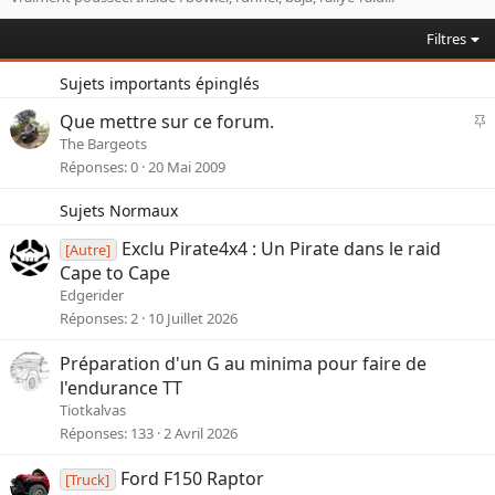
Filtres
Sujets importants épinglés
I
Que mettre sur ce forum.
The Bargeots
p
Réponses
0
20 Mai 2009
o
r
Sujets Normaux
t
a
Exclu Pirate4x4 : Un Pirate dans le raid
[Autre]
n
Cape to Cape
t
Edgerider
e
Réponses
2
10 Juillet 2026
Préparation d'un G au minima pour faire de
l'endurance TT
Tiotkalvas
Réponses
133
2 Avril 2026
Ford F150 Raptor
[Truck]