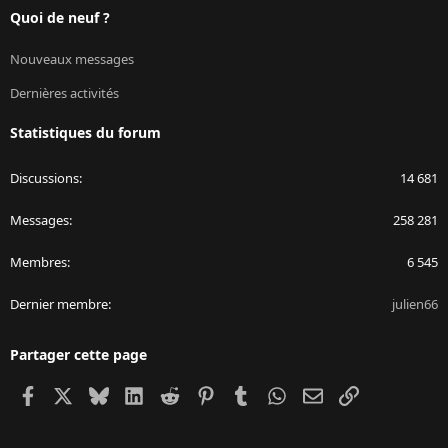
Quoi de neuf ?
Nouveaux messages
Dernières activités
Statistiques du forum
Discussions
14 681
Messages
258 281
Membres
6 545
Dernier membre
julien66
Partager cette page
Facebook
X
Bluesky
LinkedIn
Reddit
Pinterest
Tumblr
WhatsApp
Email
Lien