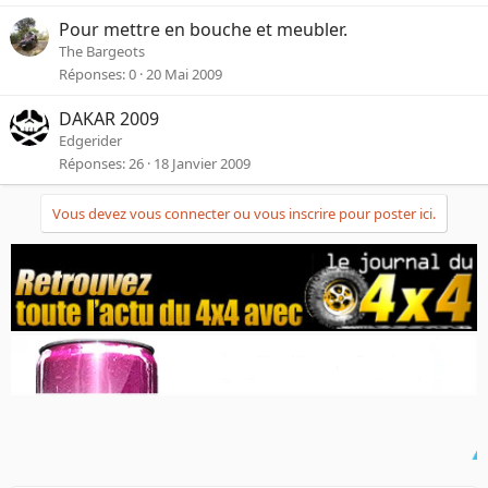
Pour mettre en bouche et meubler.
The Bargeots
Réponses
0
20 Mai 2009
DAKAR 2009
Edgerider
Réponses
26
18 Janvier 2009
Vous devez vous connecter ou vous inscrire pour poster ici.