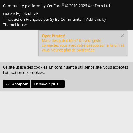
®
Community platform by XenForo
© 2010-2026 XenForo Ltd.
Design by:
Pixel Exit
|
Traduction Française par SyTry Community.
|
Add-ons by
ThemeHouse
Oyez Pirates!
Mare des publicitées? Un seul geste,
connectez vous avec votre pseudo sur le forum et
vous n'aurez plus de publicitées!
Ce site utilise des cookies. En continuant à utiliser ce site, vous acceptez
l'utilisation des cookies.
Accepter
En savoir plus.…