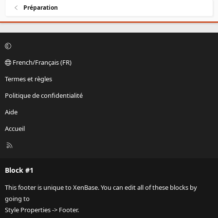
Préparation
French/Français (FR)
Termes et règles
Politique de confidentialité
Aide
Accueil
R
S
S
Block #1
This footer is unique to XenBase. You can edit all of these blocks by
going to
Style Properties -> Footer.