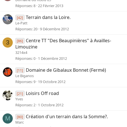
Réponses
8
22 Février 2013
Terrain dans la Loire.
[42]
Le-Patt
Réponses
20
9 Décembre 2012
Centre TT "Des Beaupinières" à Availles-
[86]
3
Limouzine
3214x4
Réponses
0
1 Décembre 2012
Domaine de Gibalaux Bonnet (Fermé)
[11]
Le Biganos
Réponses
9
19 Octobre 2012
Loisirs Off road
[21]
Yves
Réponses
2
1 Octobre 2012
Création d'un terrain dans la Somme?.
[80]
M
Marc