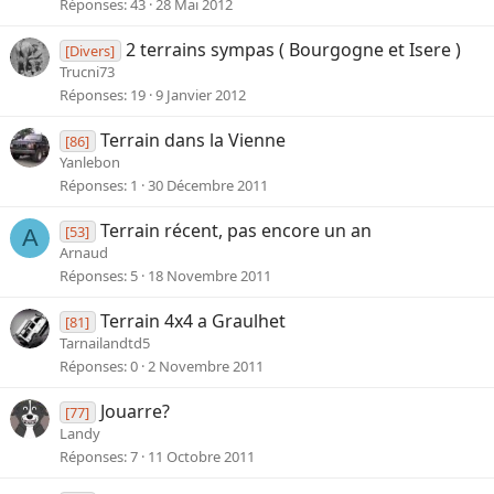
Réponses
43
28 Mai 2012
2 terrains sympas ( Bourgogne et Isere )
[Divers]
Trucni73
Réponses
19
9 Janvier 2012
Terrain dans la Vienne
[86]
Yanlebon
Réponses
1
30 Décembre 2011
Terrain récent, pas encore un an
[53]
A
Arnaud
Réponses
5
18 Novembre 2011
Terrain 4x4 a Graulhet
[81]
Tarnailandtd5
Réponses
0
2 Novembre 2011
Jouarre?
[77]
Landy
Réponses
7
11 Octobre 2011