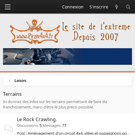
Connexion
S'inscrire
Loisirs
Terrains
Ici donnez des infos sur les terrains permettant de faire du
franchissement, merci d'être le plus précis possible.
Le Rock Crawling.
Discussions
5
Messages
77
Post : Aménagement d'un circuit 4x4, idées et suggestions pour un esprit "Pirate"