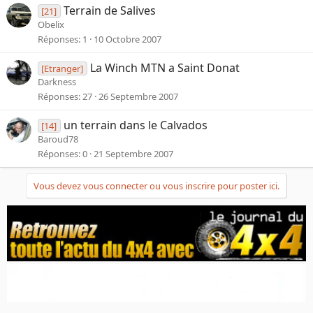
Terrain de Salives
[21]
Obelix
Réponses
1
10 Octobre 2007
La Winch MTN a Saint Donat
[Etranger]
Darkness
Réponses
27
26 Septembre 2007
un terrain dans le Calvados
[14]
Baroud78
Réponses
0
21 Septembre 2007
Vous devez vous connecter ou vous inscrire pour poster ici.