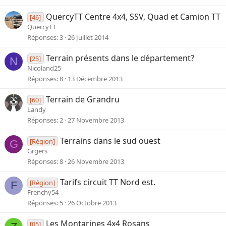
QuercyTT Centre 4x4, SSV, Quad et Camion TT
[46]
QuercyTT
Réponses
3
26 Juillet 2014
Terrain présents dans le département?
[25]
N
Nicoland25
Réponses
8
13 Décembre 2013
Terrain de Grandru
[60]
Landy
Réponses
2
27 Novembre 2013
Terrains dans le sud ouest
[Région]
G
Grgers
Réponses
8
26 Novembre 2013
Tarifs circuit TT Nord est.
[Région]
F
Frenchy54
Réponses
5
26 Octobre 2013
Les Montarines 4x4 Rosans
[05]