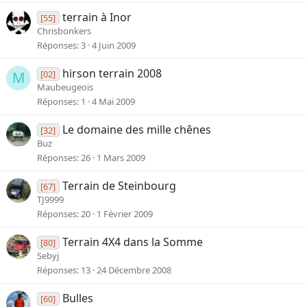
terrain à Inor
[55]
Chrisbonkers
Réponses
3
4 Juin 2009
hirson terrain 2008
[02]
M
Maubeugeois
Réponses
1
4 Mai 2009
Le domaine des mille chênes
[32]
Buz
Réponses
26
1 Mars 2009
Terrain de Steinbourg
[67]
TJ9999
Réponses
20
1 Février 2009
Terrain 4X4 dans la Somme
[80]
Sebyj
Réponses
13
24 Décembre 2008
Bulles
[60]