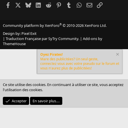
Facebook
X
Bluesky
LinkedIn
Reddit
Pinterest
Tumblr
WhatsApp
Email
Lien
®
Community platform by XenForo
© 2010-2026 XenForo Ltd.
Design by:
Pixel Exit
|
Traduction Française par SyTry Community.
|
Add-ons by
ThemeHouse
Oyez Pirates!
Mare des publicitées? Un seul geste,
connectez vous avec votre pseudo sur le forum et
vous n'aurez plus de publicitées!
Ce site utilise des cookies. En continuant à utiliser ce site, vous acceptez
l'utilisation des cookies.
Accepter
En savoir plus.…