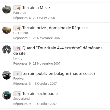
Terrain a Meze
[34]
Patrored
Réponses
6
22 Février 2008
Terrain privé , domaine de Régusse
[04]
Guitroleur
Réponses
1
26 Novembre 2007
Quand "Fourdrain 4x4 extrême" déménage
[60]
de site !
Landy
Réponses
9
23 Novembre 2007
terrain public en balagne (haute corse)
[2B]
Fordyan
Réponses
3
13 Octobre 2007
Terrain rochepaule
[07]
Sebverland
Réponses
9
12 Octobre 2007