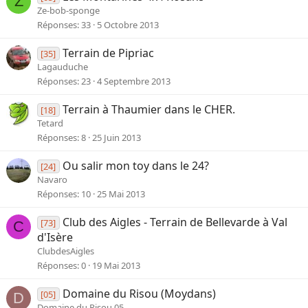
Z
Ze-bob-sponge
Réponses
33
5 Octobre 2013
Terrain de Pipriac
[35]
Lagauduche
Réponses
23
4 Septembre 2013
Terrain à Thaumier dans le CHER.
[18]
Tetard
Réponses
8
25 Juin 2013
Ou salir mon toy dans le 24?
[24]
Navaro
Réponses
10
25 Mai 2013
Club des Aigles - Terrain de Bellevarde à Val
[73]
C
d'Isère
ClubdesAigles
Réponses
0
19 Mai 2013
Domaine du Risou (Moydans)
[05]
D
Domaine du Risou 05