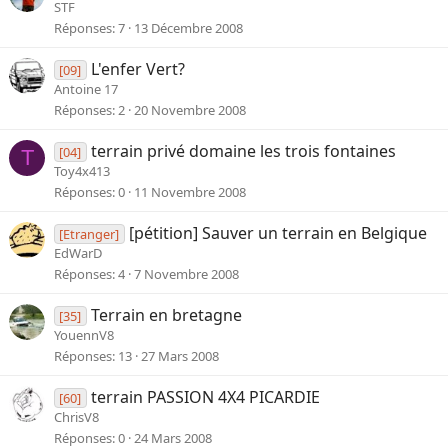
STF
Réponses
7
13 Décembre 2008
L'enfer Vert?
[09]
Antoine 17
Réponses
2
20 Novembre 2008
terrain privé domaine les trois fontaines
[04]
T
Toy4x413
Réponses
0
11 Novembre 2008
[pétition] Sauver un terrain en Belgique
[Etranger]
EdWarD
Réponses
4
7 Novembre 2008
Terrain en bretagne
[35]
YouennV8
Réponses
13
27 Mars 2008
terrain PASSION 4X4 PICARDIE
[60]
ChrisV8
Réponses
0
24 Mars 2008