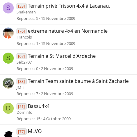
Terrain privé Frisson 4x4 à Lacanau.
[33]
S
Snakeman
Réponses
5
15 Novembre 2009
extreme nature 4x4 en Normandie
[76]
Francois
Réponses
1
15 Novembre 2009
Terrain a St Marcel d'Ardeche
[07]
S
Seb2707
Réponses
0
2 Novembre 2009
Terrain Team sainte baume à Saint Zacharie
[83]
JM.T
Réponses
7
2 Novembre 2009
Bassu4x4
[51]
D
Dominfo
Réponses
15
4 Octobre 2009
MLVO
[77]