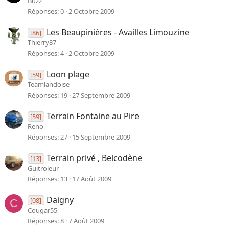
Buzz
Réponses
0
2 Octobre 2009
Les Beaupinières - Availles Limouzine
[86]
Thierry87
Réponses
4
2 Octobre 2009
Loon plage
[59]
Teamlandoise
Réponses
19
27 Septembre 2009
Terrain Fontaine au Pire
[59]
Reno
Réponses
27
15 Septembre 2009
Terrain privé , Belcodène
[13]
Guitroleur
Réponses
13
17 Août 2009
Daigny
[08]
C
Cougar55
Réponses
8
7 Août 2009