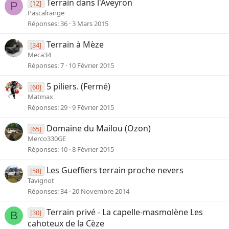
Terrain dans l'Aveyron
[12]
P
Pascalrange
Réponses
36
3 Mars 2015
Terrain à Mèze
[34]
Meca34
Réponses
7
10 Février 2015
5 piliers. (Fermé)
[60]
Matmax
Réponses
29
9 Février 2015
Domaine du Mailou (Ozon)
[65]
Merco330GE
Réponses
10
8 Février 2015
Les Gueffiers terrain proche nevers
[58]
Tavignot
Réponses
34
20 Novembre 2014
Terrain privé - La capelle-masmolène Les
[30]
B
cahoteux de la Cèze