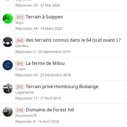
Réponses
34
12 Mai 2020
Terrain à Suippes
[51]
Yoyo
Réponses
34
19 Mars 2020
des terrains connus dans le 64 (sud ouest ) ?
[64]
Dav4ws
Réponses
6
20 Septembre 2019
La ferme de Milou
[05]
C
Criarn
Réponses
54
23 Décembre 2018
Terrain privé Hombourg Budange
[57]
Laganache
Réponses
11
17 Avril 2018
Domaine de Forest hill
[78]
Nounours78
Réponses
8
16 Avril 2018