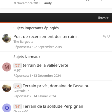
9 Novembre 2013
Landy
Filtres
Sujets importants épinglés
F
I
Post de recensement des terrains.
e
The Bargeots
r
p
Réponses
4
22 Septembre 2019
m
o
é
r
Sujets Normaux
t
a
terrain de la vallée verte
[72]
M
n
M201
t
Réponses
1
13 Décembre 2024
e
Terrain privé , domaine de l'asselou
[04]
Guitroleur
Réponses
2
14 Février 2024
Terrain de la solitude Perpignan
[66]
O
Oignon66