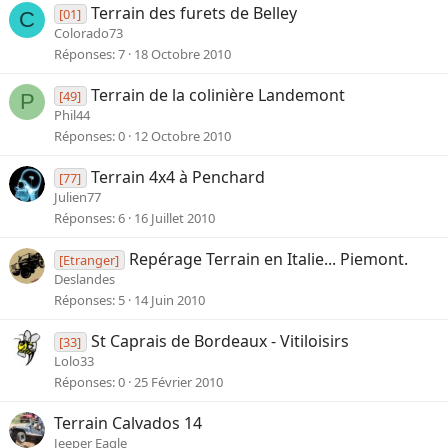
Terrain des furets de Belley
[01]
C
Colorado73
Réponses
7
18 Octobre 2010
Terrain de la colinière Landemont
[49]
P
Phil44
Réponses
0
12 Octobre 2010
Terrain 4x4 à Penchard
[77]
Julien77
Réponses
6
16 Juillet 2010
Repérage Terrain en Italie... Piemont.
[Etranger]
Deslandes
Réponses
5
14 Juin 2010
St Caprais de Bordeaux - Vitiloisirs
[33]
Lolo33
Réponses
0
25 Février 2010
Terrain Calvados 14
Jeeper Eagle