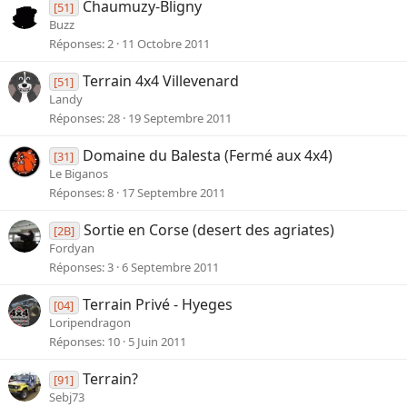
Chaumuzy-Bligny
[51]
Buzz
Réponses
2
11 Octobre 2011
Terrain 4x4 Villevenard
[51]
Landy
Réponses
28
19 Septembre 2011
Domaine du Balesta (Fermé aux 4x4)
[31]
Le Biganos
Réponses
8
17 Septembre 2011
Sortie en Corse (desert des agriates)
[2B]
Fordyan
Réponses
3
6 Septembre 2011
Terrain Privé - Hyeges
[04]
Loripendragon
Réponses
10
5 Juin 2011
Terrain?
[91]
Sebj73