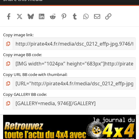
Facebook
X
Bluesky
LinkedIn
Reddit
Pinterest
Tumblr
WhatsApp
Email
Lien
Copy image link
Copy image BB code
Copy URL BB code with thumbnail
Copy GALLERY BB code