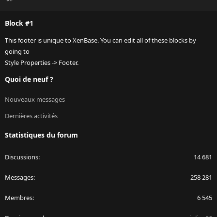
S
S
Block #1
This footer is unique to XenBase. You can edit all of these blocks by
going to
Style Properties -> Footer.
Quoi de neuf ?
Nouveaux messages
Dernières activités
Statistiques du forum
Discussions
14 681
Messages
258 281
Membres
6 545