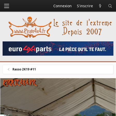
Connexion
S'inscrire
Rasso 2K19 #11
P
S