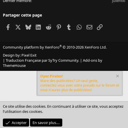
Dernier membre
julien66
Partager cette page
Facebook
X
Bluesky
LinkedIn
Reddit
Pinterest
Tumblr
WhatsApp
Email
Lien
®
Community platform by XenForo
© 2010-2026 XenForo Ltd.
Design by:
Pixel Exit
|
Traduction Française par SyTry Community.
|
Add-ons by
ThemeHouse
Oyez Pirates!
Mare des publicitées? Un seul geste,
connectez vous avec votre pseudo sur le forum et
vous n'aurez plus de publicitées!
Ce site utilise des cookies. En continuant à utiliser ce site, vous acceptez
l'utilisation des cookies.
Accepter
En savoir plus.…