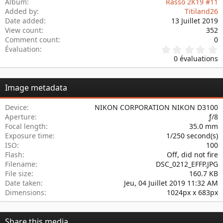
Album
Rasso 2K19 #11
Added by
Titiland26
Date added
13 Juillet 2019
View count
352
Comment count
0
0
Évaluation
.
0 évaluations
0
0
é
Image metadata
t
o
i
Device
NIKON CORPORATION NIKON D3100
l
Aperture
ƒ/8
e
Focal length
35.0 mm
(
s
Exposure time
1/250 second(s)
)
ISO
100
Flash
Off, did not fire
Filename
DSC_0212_EFFP.JPG
File size
160.7 KB
Date taken
Jeu, 04 Juillet 2019 11:32 AM
Dimensions
1024px x 683px
Share this media