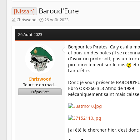
Baroud'Eure
[Nissan]
A
D
Chriswood
26 Août 2023
u
a
t
t
26 Août 2023
e
e
u
d
Bonjour les Pirates, Ca y es il a m
r
e
et puis un des potes (il se reconnai
d
d
d'avoir un proto soft, pas un truc
e
é
l
b
pire directement sur le dos
et n
a
u
l'air d'être.
d
t
Chriswood
i
Donc je vous présente BAROUD'EUR
Touriste on road...
s
Ebro OKR260 3L3 Atmo de 1989
c
Prépas Soft
Mécaniquement saint mais caisse
u
s
s
i
o
n
J'ai été le chercher hier, c'est don