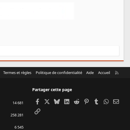
R
Termes et règles
Politique de confidentialité
Aide
Accueil
S
S
Partager cette page
Facebook
X
Bluesky
LinkedIn
Reddit
Pinterest
Tumblr
WhatsApp
Email
14 681
Lien
258 281
6 545