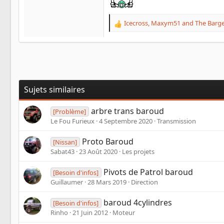
Icecross
,
Maxym51
and
The Barg
R
e
a
c
t
i
o
Sujets similaires
n
s
:
arbre trans baroud
[Problème]
Le Fou Furieux
4 Septembre 2020
Transmission
Proto Baroud
[Nissan]
Sabat43
23 Août 2020
Les projets
Pivots de Patrol baroud
[Besoin d'infos]
Guillaumer
28 Mars 2019
Direction
baroud 4cylindres
[Besoin d'infos]
Rinho
21 Juin 2012
Moteur