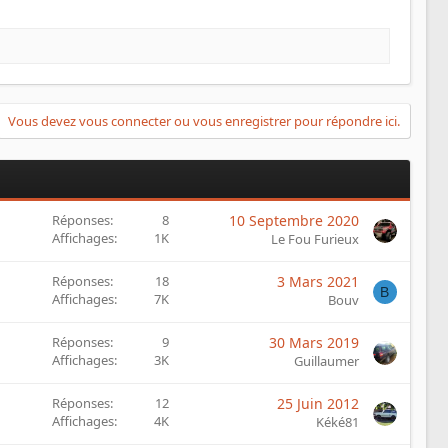
Vous devez vous connecter ou vous enregistrer pour répondre ici.
Réponses
8
10 Septembre 2020
Affichages
1K
Le Fou Furieux
Réponses
18
3 Mars 2021
B
Affichages
7K
Bouv
Réponses
9
30 Mars 2019
Affichages
3K
Guillaumer
Réponses
12
25 Juin 2012
Affichages
4K
Kéké81