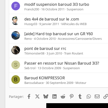
modif suspension baroud 3l3 turbo
F
Franck200
16 Octobre 2011
Suspension
des 4x4 de baroud sur le .com
Husqy03
9 Janvier 2011
Véhicules du WEB
[aide] Hard top baroud sur un GR Y60
Reno
4 Octobre 2010
Accessoires/Carrosserie/Divers
pont de baroud sur rrc
Titimonster08
3 Juin 2010
Train Roulant
Passer en ressort sur Nissan Baroud 3l3?
S
Seb trol
13 Octobre 2009
Suspension
Baroud KOMPRESSOR
B
Baroudalsace
30 Septembre 2009
Moteur
Facebook
X
Bluesky
LinkedIn
Reddit
Pinterest
Tumblr
WhatsApp
Emai
Partager: