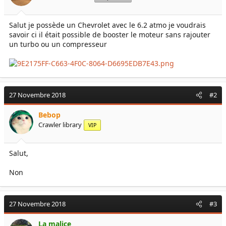
e
é
l
b
Salut je possède un Chevrolet avec le 6.2 atmo je voudrais
a
u
savoir ci il était possible de booster le moteur sans rajouter
d
t
i
un turbo ou un compresseur
s
c
u
s
s
27 Novembre 2018
#2
i
o
Bebop
n
Crawler library
VIP
Salut,
Non
27 Novembre 2018
#3
La malice