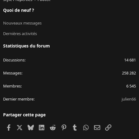
Quoi de neuf ?
Nouveaux messages
Dernières activités
Statistiques du forum
Discussions
14 681
Messages
258 282
Membres
6 545
Dernier membre
julien66
Partager cette page
Facebook
X
Bluesky
LinkedIn
Reddit
Pinterest
Tumblr
WhatsApp
Email
Lien