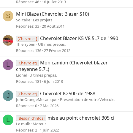
Réponses
46
16 Juillet 2013
Mini Blaze (Chevrolet Blazer S10)
S
Solitaire
Les projets
Réponses
33
20 Août 2011
Chevrolet Blazer K5 V8 5L7 de 1990
[Chevrolet]
Thierryben
Ultimes prepas.
Réponses
136
27 Février 2012
Mon camion (Chevrolet blazer
[Chevrolet]
L
cheyenne 5.7L)
Lionel
Ultimes prepas.
Réponses
181
6 Juin 2013
Chevrolet K2500 de 1988
[Chevrolet]
J
JohnOrangeMecanique
Présentation de votre Véhicule.
Réponses
0
7 Mai 2026
mise au point chevrolet 305 ci
[Besoin d'infos]
L
Le mulk
Moteur
Réponses
2
1 Juin 2022