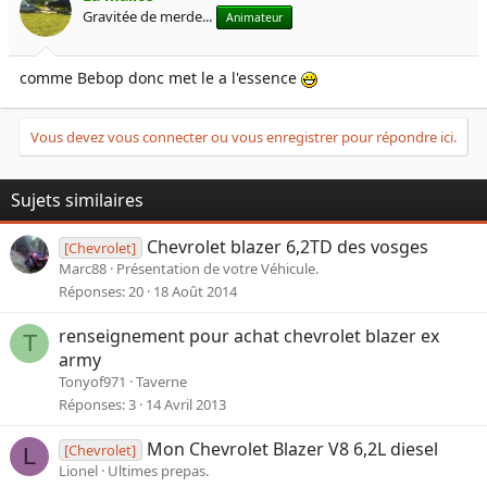
Gravitée de merde...
Animateur
comme Bebop donc met le a l'essence
Vous devez vous connecter ou vous enregistrer pour répondre ici.
Sujets similaires
Chevrolet blazer 6,2TD des vosges
[Chevrolet]
Marc88
Présentation de votre Véhicule.
Réponses
20
18 Août 2014
renseignement pour achat chevrolet blazer ex
T
army
Tonyof971
Taverne
Réponses
3
14 Avril 2013
Mon Chevrolet Blazer V8 6,2L diesel
[Chevrolet]
L
Lionel
Ultimes prepas.