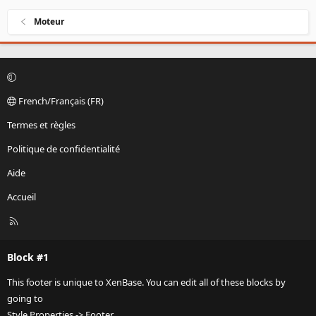
Moteur
French/Français (FR)
Termes et règles
Politique de confidentialité
Aide
Accueil
R
S
S
Block #1
This footer is unique to XenBase. You can edit all of these blocks by
going to
Style Properties -> Footer.