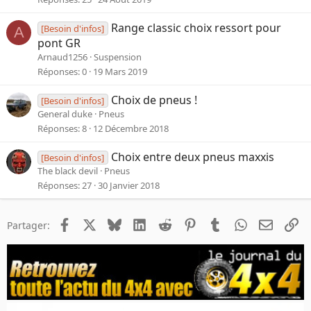
Range classic choix ressort pour
[Besoin d'infos]
A
pont GR
Arnaud1256
Suspension
Réponses
0
19 Mars 2019
Choix de pneus !
[Besoin d'infos]
General duke
Pneus
Réponses
8
12 Décembre 2018
Choix entre deux pneus maxxis
[Besoin d'infos]
The black devil
Pneus
Réponses
27
30 Janvier 2018
Facebook
X
Bluesky
LinkedIn
Reddit
Pinterest
Tumblr
WhatsApp
Email
Li
Partager: