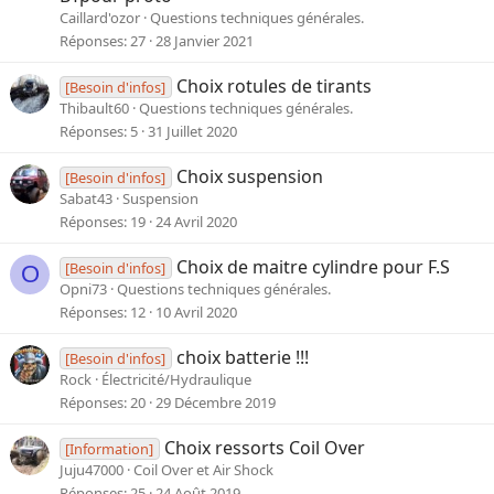
Caillard'ozor
Questions techniques générales.
Réponses
27
28 Janvier 2021
Choix rotules de tirants
[Besoin d'infos]
Thibault60
Questions techniques générales.
Réponses
5
31 Juillet 2020
Choix suspension
[Besoin d'infos]
Sabat43
Suspension
Réponses
19
24 Avril 2020
Choix de maitre cylindre pour F.S
[Besoin d'infos]
O
Opni73
Questions techniques générales.
Réponses
12
10 Avril 2020
choix batterie !!!
[Besoin d'infos]
Rock
Électricité/Hydraulique
Réponses
20
29 Décembre 2019
Choix ressorts Coil Over
[Information]
Juju47000
Coil Over et Air Shock
Réponses
25
24 Août 2019