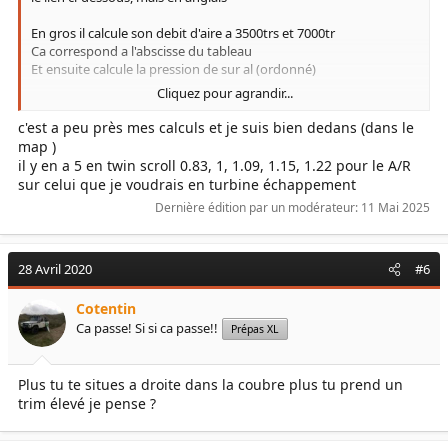
En gros il calcule son debit d'aire a 3500trs et 7000tr
Ca correspond a l'abscisse du tableau
Et ensuite calcule la pression de sur al (ordonné)
Cliquez pour agrandir...
Sauf que en changeant le trim (c'est la taille de l'escargot) t'as les
meme caractèristique mais tu decalles les courbe plus le trim est
c'est a peu près mes calculs et je suis bien dedans (dans le
gros plus ca va etre a haut regime nan ?
map )
il y en a 5 en twin scroll 0.83, 1, 1.09, 1.15, 1.22 pour le A/R
De toute façon tu dépends de se que vend Borg warner pour le
sur celui que je voudrais en turbine échappement
Trim dois pas y en avoir 50 ?
Dernière édition par un modérateur:
11 Mai 2025
Bonne soirée !
28 Avril 2020
#6
Cotentin
Ca passe! Si si ca passe!!
Prépas XL
Plus tu te situes a droite dans la coubre plus tu prend un
trim élevé je pense ?