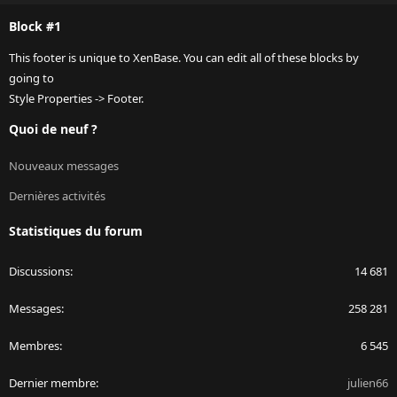
S
Block #1
This footer is unique to XenBase. You can edit all of these blocks by
going to
Style Properties -> Footer.
Quoi de neuf ?
Nouveaux messages
Dernières activités
Statistiques du forum
Discussions
14 681
Messages
258 281
Membres
6 545
Dernier membre
julien66