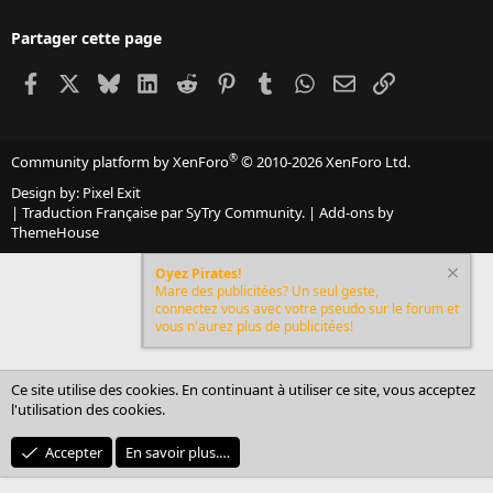
Partager cette page
Facebook
X
Bluesky
LinkedIn
Reddit
Pinterest
Tumblr
WhatsApp
Email
Lien
®
Community platform by XenForo
© 2010-2026 XenForo Ltd.
Design by:
Pixel Exit
|
Traduction Française par SyTry Community.
|
Add-ons by
ThemeHouse
Oyez Pirates!
Mare des publicitées? Un seul geste,
connectez vous avec votre pseudo sur le forum et
vous n'aurez plus de publicitées!
Ce site utilise des cookies. En continuant à utiliser ce site, vous acceptez
l'utilisation des cookies.
Accepter
En savoir plus.…