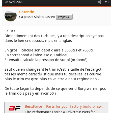
26 Avril 2020
#3
Cotentin
Ca passe! Si si ca passe!!
Prépas XL
Salut !
Dimentionement des turbines, y'a une description sympas
dans le lien ci-dessous, mais en anglais
En gros il calcule son debit d'aire a 3500trs et 7000tr
Ca correspond a l'abscisse du tableau
Et ensuite calcule la pression de sur al (ordonné)
Sauf que en changeant le trim (c'est la taille de l'escargot)
t'as les meme caractèristique mais tu decalles les courbe
plus le trim est gros plus ca va etre a haut regime nan ?
De toute façon tu dépends de se que vend Borg warner pour
le Trim dois pas y en avoir 50 ?
BenzForce | Parts for your factory build or swap!
Elite Performance Engine & Drivetrain Parts for