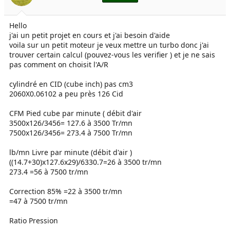
e
é
l
b
Hello
a
u
j'ai un petit projet en cours et j'ai besoin d'aide
d
t
i
voila sur un petit moteur je veux mettre un turbo donc j'ai
s
trouver certain calcul (pouvez-vous les verifier ) et je ne sais
c
pas comment on choisit l'A/R
u
s
cylindré en CID (cube inch) pas cm3
s
2060X0.06102 a peu près 126 Cid
i
o
CFM Pied cube par minute ( débit d'air
n
3500x126/3456= 127.6 à 3500 Tr/mn
7500x126/3456= 273.4 à 7500 Tr/mn
lb/mn Livre par minute (débit d'air )
((14.7+30)x127.6x29)/6330.7=26 à 3500 tr/mn
273.4 =56 à 7500 tr/mn
Correction 85% =22 à 3500 tr/mn
=47 à 7500 tr/mn
Ratio Pression