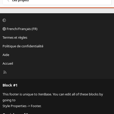
Les projets
French/Français (FR)
Termes et règles
Politique de confidentialité
Aide
Accueil
R
S
S
Block #1
This footer is unique to XenBase. You can edit all of these blocks by
going to
Style Properties -> Footer.