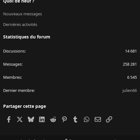
Quoi de neuf ?
Nouveaux messages
Dernières activités
Statistiques du forum
Discussions
14 681
Messages
258 281
Membres
6 545
Dernier membre
julien66
Partager cette page
Facebook
X
Bluesky
LinkedIn
Reddit
Pinterest
Tumblr
WhatsApp
Email
Lien