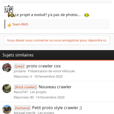
Le projet a evolué? y'a pas de photos...
Team-BMS
R
e
a
c
Vous devez vous connecter ou vous enregistrer pour répondre ici.
t
i
o
Sujets similaires
n
s
proto crawler cox
[Jeep]
:
Jordane
Présentation de votre Véhicule.
Réponses
3
18 Novembre 2020
Nouveau crawler
[Rock crawler]
Raoul747
Les projets
Réponses
80
14 Novembre 2020
Petit proto style crawler ;)
[Santana]
Mickaël Herrlé
Les projets