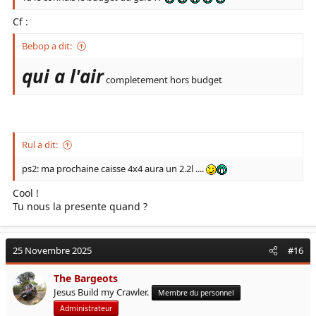
Cf :
Bebop a dit:
qui a l'air
completement hors budget
Rul a dit:
ps2: ma prochaine caisse 4x4 aura un 2.2l ....
Cool !
Tu nous la presente quand ?
25 Novembre 2025
#16
The Bargeots
Jesus Build my Crawler.
Membre du personnel
Administrateur