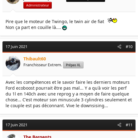
s
Administrateur
:
Pire que le moteur de Twingo, le twin air de fiat
Non ça part en couille là....
17 Juin 2021
#10
Thibault60
Franchisseur Extrem.
Prépas XL
Avec les compétences et le savoir faire les derniers moteurs
Ford ecoboost pourrait être pas mal... Y a qu'à voir les perf
du 1l en 140ch avec une reprog y a moyen de faire quelque
chose... C'est moteur son minuscule 3 cylindres seulement et
le couple est pas déconnant. Vive le downsising...
17 Juin 2021
#11
The Bargeots