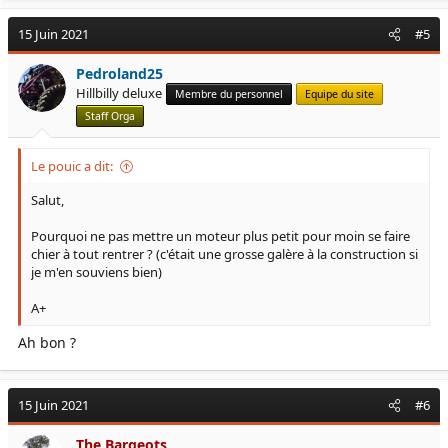
15 Juin 2021
#5
Pedroland25
Hillbilly deluxe
Membre du personnel
Equipe du site
Staff Orga
Le pouic a dit:
Salut,
Pourquoi ne pas mettre un moteur plus petit pour moin se faire
chier à tout rentrer ? (c'était une grosse galère à la construction si
je m'en souviens bien)
A+
Ah bon ?
15 Juin 2021
#6
The Bargeots