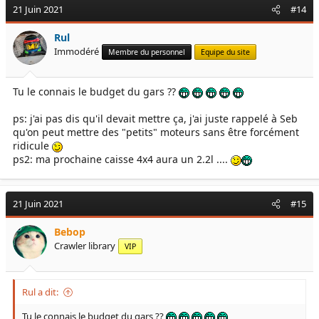
21 Juin 2021
#14
Rul
Immodéré
Membre du personnel
Equipe du site
Tu le connais le budget du gars ??
ps: j'ai pas dis qu'il devait mettre ça, j'ai juste rappelé à Seb
qu'on peut mettre des "petits" moteurs sans être forcément
ridicule
ps2: ma prochaine caisse 4x4 aura un 2.2l ....
21 Juin 2021
#15
Bebop
Crawler library
VIP
Rul a dit:
Tu le connais le budget du gars ??