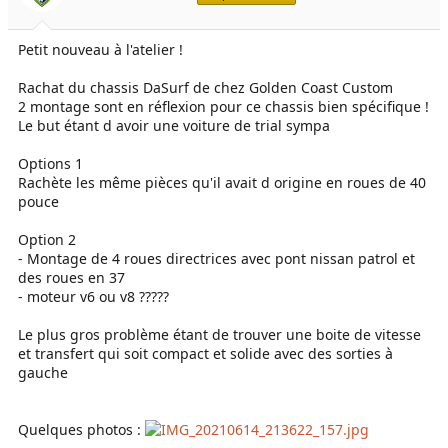
e
é
l
b
Petit nouveau à l'atelier !
a
u
d
t
i
Rachat du chassis DaSurf de chez Golden Coast Custom
s
2 montage sont en réflexion pour ce chassis bien spécifique !
c
Le but étant d avoir une voiture de trial sympa
u
s
Options 1
s
Rachète les même pièces qu'il avait d origine en roues de 40
i
pouce
o
n
Option 2
- Montage de 4 roues directrices avec pont nissan patrol et
des roues en 37
- moteur v6 ou v8 ?????
Le plus gros problème étant de trouver une boite de vitesse
et transfert qui soit compact et solide avec des sorties à
gauche
Quelques photos :