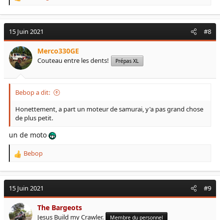
R
e
a
c
15 Juin 2021
#8
t
i
Merco330GE
o
Couteau entre les dents!
Prépas XL
n
s
:
Bebop a dit:
Honettement, a part un moteur de samurai, y'a pas grand chose
de plus petit.
un de moto
Bebop
R
e
a
c
15 Juin 2021
#9
t
i
The Bargeots
o
Jesus Build my Crawler.
Membre du personnel
n