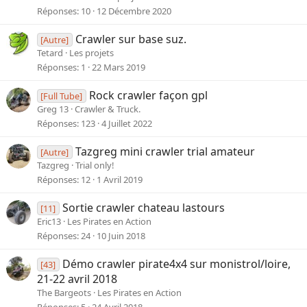
Réponses
10
12 Décembre 2020
Crawler sur base suz.
[Autre]
Tetard
Les projets
Réponses
1
22 Mars 2019
Rock crawler façon gpl
[Full Tube]
Greg 13
Crawler & Truck.
Réponses
123
4 Juillet 2022
Tazgreg mini crawler trial amateur
[Autre]
Tazgreg
Trial only!
Réponses
12
1 Avril 2019
Sortie crawler chateau lastours
[11]
Eric13
Les Pirates en Action
Réponses
24
10 Juin 2018
Démo crawler pirate4x4 sur monistrol/loire,
[43]
21-22 avril 2018
The Bargeots
Les Pirates en Action
Réponses
5
24 Avril 2018