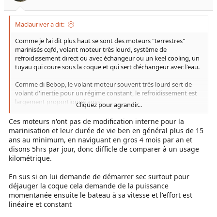
Maclauriver a dit:
Comme je l'ai dit plus haut se sont des moteurs "terrestres"
marinisés cqfd, volant moteur très lourd, système de
refroidissement direct ou avec échangeur ou un keel cooling, un
tuyau qui coure sous la coque et qui sert d'échangeur avec l'eau.
Comme di Bebop, le volant moteur souvent très lourd sert de
volant d'inertie pour un régime constant, le refroidissement est
largement proportionné aussi.
Cliquez pour agrandir...
Ces blocs en général n'ont pas de modification pour devenir
Ces moteurs n'ont pas de modification interne pour la
marin hormis le système de refroidissement.
marinisation et leur durée de vie ben en général plus de 15
ans au minimum, en naviguant en gros 4 mois par an et
Mercury a utilisé des blocs chevy et AMC pour ces bateaux
disons 5hrs par jour, donc difficle de comparer à un usage
comme le fameux 4l et le 2.5l, ce sont identiquement les mêmes
kilométrique.
blocs que ceux des jeep ou des voitures hormis volant moteur et
refroidissement
En sus si on lui demande de démarrer sec surtout pour
déjauger la coque cela demande de la puissance
C'était souvent du moins jusque 2010 des moteurs de
momentanée ensuite le bateau à sa vitesse et l'effort est
générations précédentes que ceux vendus dans les voitures;
linéaire et constant
actuellement normes anti pollution oblige ils sont normés
comme ceux des voitures et les normes sont tout aussi sévères