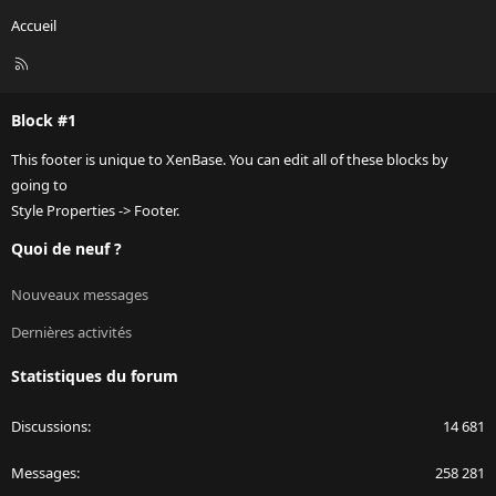
Accueil
R
S
S
Block #1
This footer is unique to XenBase. You can edit all of these blocks by
going to
Style Properties -> Footer.
Quoi de neuf ?
Nouveaux messages
Dernières activités
Statistiques du forum
Discussions
14 681
Messages
258 281