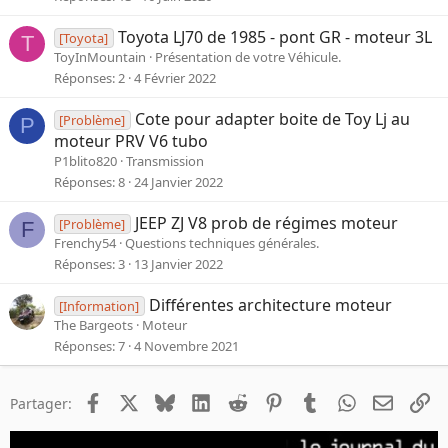
Toyota LJ70 de 1985 - pont GR - moteur 3L
[Toyota]
T
ToyInMountain
Présentation de votre Véhicule.
Réponses
2
4 Février 2022
Cote pour adapter boite de Toy Lj au
[Problème]
P
moteur PRV V6 tubo
P1blito820
Transmission
Réponses
8
24 Janvier 2022
JEEP ZJ V8 prob de régimes moteur
[Problème]
F
Frenchy54
Questions techniques générales.
Réponses
3
13 Janvier 2022
Différentes architecture moteur
[Information]
The Bargeots
Moteur
Réponses
7
4 Novembre 2021
Facebook
X
Bluesky
LinkedIn
Reddit
Pinterest
Tumblr
WhatsApp
Email
Li
Partager: