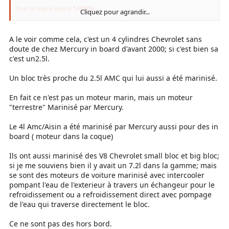
Voir la pièce jointe 148596
Cliquez pour agrandir...
Voir la pièce jointe 148595
A le voir comme cela, c'est un 4 cylindres Chevrolet sans
Voir la pièce jointe 148594
doute de chez Mercury in board d'avant 2000; si c'est bien sa
c'est un2.5l.
Un bloc très proche du 2.5l AMC qui lui aussi a été marinisé.
En fait ce n'est pas un moteur marin, mais un moteur
"terrestre" Marinisé par Mercury.
Le 4l Amc/Aisin a été marinisé par Mercury aussi pour des in
board ( moteur dans la coque)
Ils ont aussi marinisé des V8 Chevrolet small bloc et big bloc;
si je me souviens bien il y avait un 7.2l dans la gamme; mais
se sont des moteurs de voiture marinisé avec intercooler
pompant l'eau de l'exterieur à travers un échangeur pour le
refroidissement ou a refroidissement direct avec pompage
de l'eau qui traverse directement le bloc.
Ce ne sont pas des hors bord.