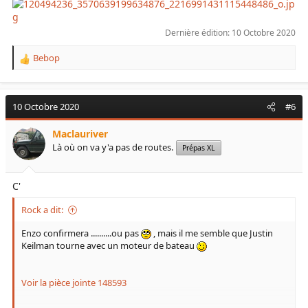
Dernière édition:
10 Octobre 2020
Bebop
R
e
a
c
10 Octobre 2020
#6
t
i
Maclauriver
o
Là où on va y'a pas de routes.
Prépas XL
n
s
:
C'
Rock a dit:
Enzo confirmera ..........ou pas
, mais il me semble que Justin
Keilman tourne avec un moteur de bateau
Voir la pièce jointe 148593