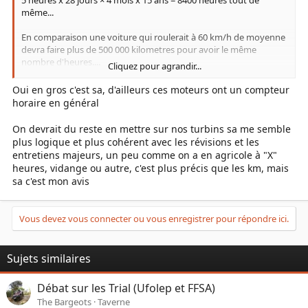
5 heures x 28 jours × 4 mois x 15 ans = 8400 heures tout de
même...
En comparaison une voiture qui roulerait à 60 km/h de moyenne
devra faire plus de 500 000 kilometres pour avoir le même
nombre d'heures....
Cliquez pour agrandir...
Je me demande combien de borne peut tourner un moulin de
bagnole avant d'être rincé, car bien souvent une voiture est
Oui en gros c'est sa, d'ailleurs ces moteurs ont un compteur
reformée bien avant pour des raisons plus ou moins justifiées.
horaire en général
J'ai l'expérience d'un scenic qui dépassé les 666 600 kilomètres,
mais je faisais énormément d'autoroute.
On devrait du reste en mettre sur nos turbins sa me semble
plus logique et plus cohérent avec les révisions et les
entretiens majeurs, un peu comme on a en agricole à "X"
heures, vidange ou autre, c'est plus précis que les km, mais
sa c'est mon avis
Vous devez vous connecter ou vous enregistrer pour répondre ici.
Sujets similaires
Débat sur les Trial (Ufolep et FFSA)
The Bargeots
Taverne