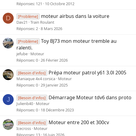
Réponses
121
10 Octobre 2012
moteur airbus dans la voiture
[Problème]
D
Dav21
Train Roulant
Réponses
2
8 Mars 2026
Toy BJ73 mon moteur tremble au
[Problème]
ralenti.
jefube
Moteur
Réponses
0
26 Février 2026
Prépa moteur patrol y61 3.0l 2005
[Besoin d'infos]
Maniaque 4x4 corsica
Moteur
Réponses
0
29 Janvier 2025
Démarrage Moteur tdv6 dans proto
[Besoin d'infos]
J
Julienb40
Moteur
Réponses
0
18 Décembre 2023
Moteur entre 200 et 300cv
[Besoin d'infos]
Icecross
Moteur
Réponses
13
16 Juin 2026