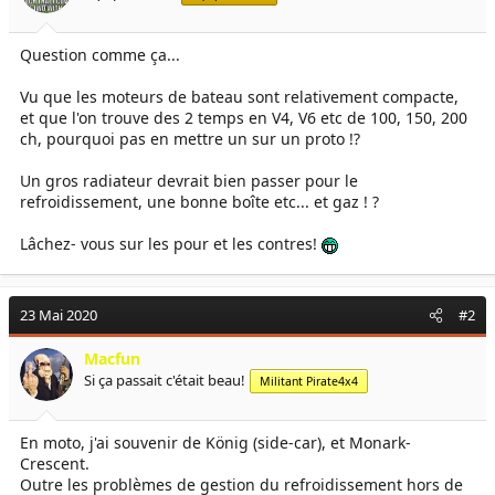
e
é
l
b
Question comme ça...
a
u
d
t
i
Vu que les moteurs de bateau sont relativement compacte,
s
et que l'on trouve des 2 temps en V4, V6 etc de 100, 150, 200
c
ch, pourquoi pas en mettre un sur un proto !?
u
s
Un gros radiateur devrait bien passer pour le
s
refroidissement, une bonne boîte etc... et gaz ! ?
i
o
Lâchez- vous sur les pour et les contres!
n
23 Mai 2020
#2
Macfun
Si ça passait c'était beau!
Militant Pirate4x4
En moto, j'ai souvenir de König (side-car), et Monark-
Crescent.
Outre les problèmes de gestion du refroidissement hors de