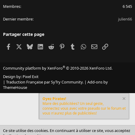
Membres
6 545
Dernier membre
julien66
Partager cette page
Facebook
X
Bluesky
LinkedIn
Reddit
Pinterest
Tumblr
WhatsApp
Email
Lien
®
Community platform by XenForo
© 2010-2026 XenForo Ltd.
Design by:
Pixel Exit
|
Traduction Française par SyTry Community.
|
Add-ons by
ThemeHouse
Oyez Pirates!
Mare des publicitées? Un seul geste,
connectez vous avec votre pseudo sur le forum et
vous n'aurez plus de publicitées!
Ce site utilise des cookies. En continuant à utiliser ce site, vous acceptez