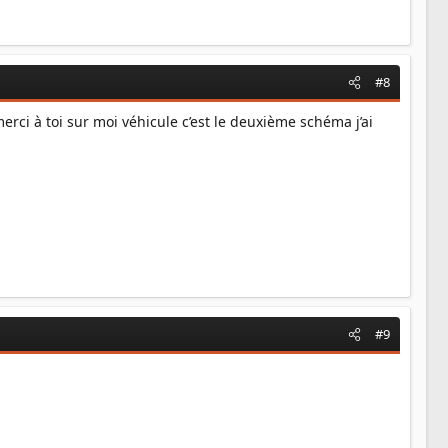
#8
rci à toi sur moi véhicule c’est le deuxième schéma j’ai
#9