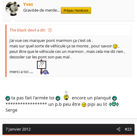
Yves
Gravitée de merde...
Prépas Hardcore
The black devil a dit:
j'ai vue ces marquer pont marmon ça c'est ok .
mais sur quel sorte de véhicule ça se monte , pour savoir
,
peut être que le véhicule ces un marmon , mais cela me dit rien ,
dessoler car les pont son pas mal .
merci a toi ....
ta pas fait l'armée toi
encore un planqué
***************** un p.b peu être
pipi au lit
Serge
7 Janvier 2012
#23