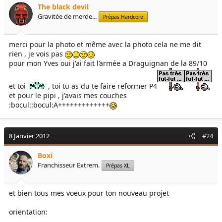
The black devil
Gravitée de merde...
Prépas Hardcore
merci pour la photo et même avec la photo cela ne me dit
rien , je vois pas
pour mon Yves oui j'ai fait l’armée a Draguignan de la 89/10
et toi
, toi tu as du te faire reformer P4
et pour le pipi , j'avais mes couches
:bocul::bocul:A+++++++++++++
8 Janvier 2012
#24
Boxi
Franchisseur Extrem.
Prépas XL
et bien tous mes voeux pour ton nouveau projet
orientation: