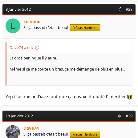
8 Janvier 2012
#28
Le nono
L
Si ça passait c'était beau!
Prépas Hardcore
Dave74 a dit:
Et gros berlingue il y aura.
Même si ça me coute un bras, ça me démange de plus en plus...
...
Yep t' as raison Dave faut que ça envoie du paté l' merdier
18 Janvier 2012
#29
Dave74
Si ça passait c'était beau!
Prépas Hardcore