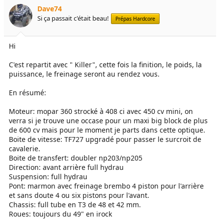
e
é
Dave74
l
b
Si ça passait c'était beau!
Prépas Hardcore
a
u
d
t
i
Hi
s
c
C'est repartit avec " Killer", cette fois la finition, le poids, la
u
puissance, le freinage seront au rendez vous.
s
s
En résumé:
i
o
Moteur: mopar 360 strocké à 408 ci avec 450 cv mini, on
n
verra si je trouve une occase pour un maxi big block de plus
de 600 cv mais pour le moment je parts dans cette optique.
Boite de vitesse: TF727 upgradé pour passer le surcroit de
cavalerie.
Boite de transfert: doubler np203/np205
Direction: avant arrière full hydrau
Suspension: full hydrau
Pont: marmon avec freinage brembo 4 piston pour l'arrière
et sans doute 4 ou six pistons pour l'avant.
Chassis: full tube en T3 de 48 et 42 mm.
Roues: toujours du 49" en irock