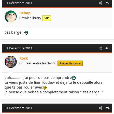
31 Décembre 2011
#2
Bebop
Crawler library
VIP
t'es barge !
31 Décembre 2011
#3
Rock
Couteau entre les dents!
Prépas Hardcore
euh...........;j'ai peur de pas comprendre
tu viens juste de finir l'outlaw et deja tu le depouille alors
que ta pas rouler avec
je pense que bebop a completement raison " t'es barge!!"
31 Décembre 2011
#4