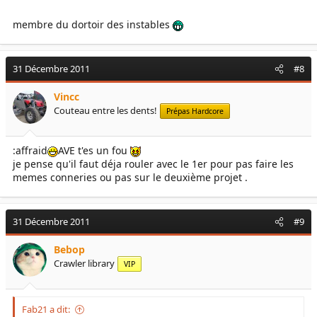
membre du dortoir des instables
31 Décembre 2011
#8
Vincc
Couteau entre les dents!
Prépas Hardcore
:affraid
AVE t'es un fou
je pense qu'il faut déja rouler avec le 1er pour pas faire les
memes conneries ou pas sur le deuxième projet .
31 Décembre 2011
#9
Bebop
Crawler library
VIP
Fab21 a dit: