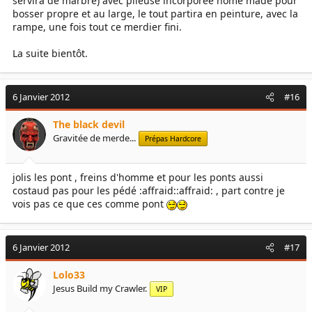
servira de marbre) avec plieuse incorporée home made pour
bosser propre et au large, le tout partira en peinture, avec la
rampe, une fois tout ce merdier fini.
La suite bientôt.
6 Janvier 2012
#16
The black devil
Gravitée de merde...
Prépas Hardcore
jolis les pont , freins d'homme et pour les ponts aussi
costaud pas pour les pédé :affraid::affraid: , part contre je
vois pas ce que ces comme pont
6 Janvier 2012
#17
Lolo33
Jesus Build my Crawler.
VIP