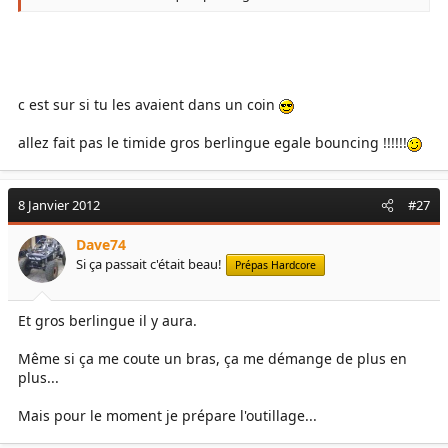
En regardant de prés il y a 30-40-50cm à gagner en hauteur
totale.
L'orientation j'en sais rien mais toujours du gros avec les
caractéristiques données au départ.
c est sur si tu les avaient dans un coin
allez fait pas le timide gros berlingue egale bouncing !!!!!!
8 Janvier 2012
#27
Dave74
Si ça passait c'était beau!
Prépas Hardcore
Et gros berlingue il y aura.
Même si ça me coute un bras, ça me démange de plus en
plus...
Mais pour le moment je prépare l'outillage...