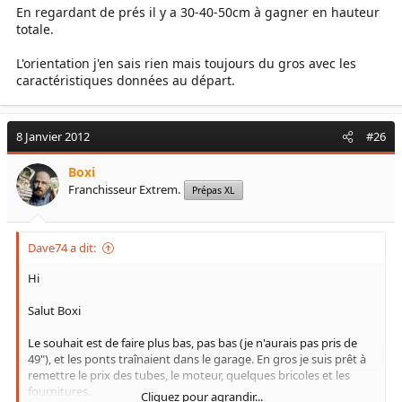
En regardant de prés il y a 30-40-50cm à gagner en hauteur
totale.
L'orientation j'en sais rien mais toujours du gros avec les
caractéristiques données au départ.
8 Janvier 2012
#26
Boxi
Franchisseur Extrem.
Prépas XL
Dave74 a dit:
Hi
Salut Boxi
Le souhait est de faire plus bas, pas bas (je n'aurais pas pris de
49"), et les ponts traînaient dans le garage. En gros je suis prêt à
remettre le prix des tubes, le moteur, quelques bricoles et les
fournitures.
Cliquez pour agrandir...