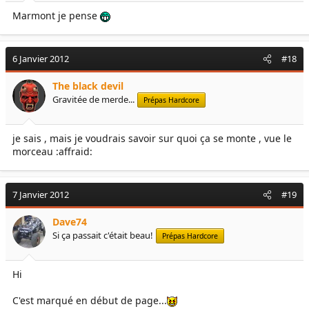
Marmont je pense
6 Janvier 2012
#18
The black devil
Gravitée de merde...
Prépas Hardcore
je sais , mais je voudrais savoir sur quoi ça se monte , vue le
morceau :affraid:
7 Janvier 2012
#19
Dave74
Si ça passait c'était beau!
Prépas Hardcore
Hi
C'est marqué en début de page...