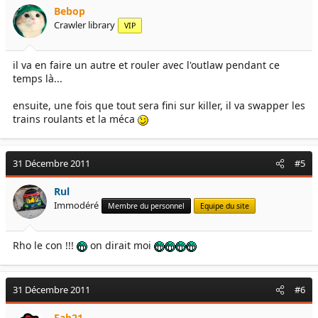
Bebop
Crawler library
VIP
il va en faire un autre et rouler avec l'outlaw pendant ce
temps là...
ensuite, une fois que tout sera fini sur killer, il va swapper les
trains roulants et la méca
31 Décembre 2011
#5
Rul
Immodéré
Membre du personnel
Equipe du site
Rho le con !!!
on dirait moi
31 Décembre 2011
#6
Fab21