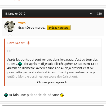
18 Janvier 2012
#30
Yves
Gravitée de merde...
Prépas Hardcore
Dave74 a dit:
Hi
Après les ponts qui sont rentrés dans le garage, c'est au tour des
tubes...
Hier après midi je suis allé récupérer 12 tubes en T3 de
48 mm de diamètre, avec les tubes de 42 déjà présent c'est ok
pour cette partie et cela doit être suffisant pour réaliser la cage
entière (dont le dessin est en cours de réalisation).
Cliquez pour agrandir...
Prochaine étape, et après le tube notcher, la construction d'une
cintreuse à enroulement dans ce genre.
tu fais une p'tit serie de bécane
Voir la pièce jointe 15202