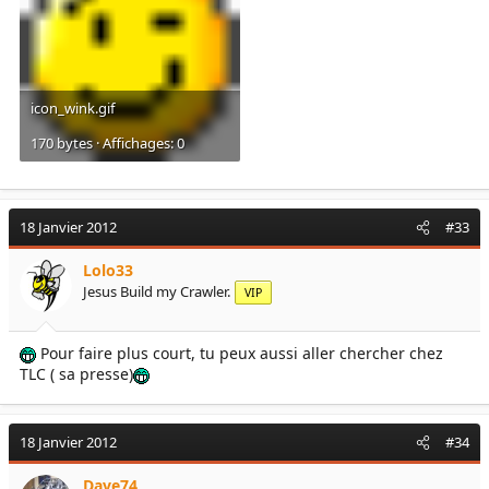
icon_wink.gif
170 bytes · Affichages: 0
18 Janvier 2012
#33
Lolo33
Jesus Build my Crawler.
VIP
Pour faire plus court, tu peux aussi aller chercher chez
TLC ( sa presse)
18 Janvier 2012
#34
Dave74