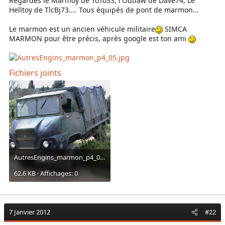
Regardes le Marmoy de ToTo33, l'Outlaw de Dave74, Le
Helltoy de TlcBj73.... Tous équipés de pont de marmon...
Le marmon est un ancien véhicule militaire
SIMCA
MARMON pour être précis, après google est ton ami
Fichiers joints
AutresEngins_marmon_p4_05.jpg
62.6 KB · Affichages: 0
7 Janvier 2012
#22