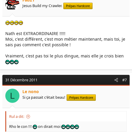
Jesus Build my Crawler.
Prépas Hardcore
Nath est EXTRAORDINAIRE !!!!!
Moi, c'est différent, c'est mon métier maintenant, mais toi, je
sais pas comment c'est possible !
Vraiment, c'est pas toi le plus dingue, mais elle je crois bien
31 Décembre 2011
#7
Le nono
L
Si ça passait c'était beau!
Prépas Hardcore
Rul a dit:
Rho le con !!!
on dirait moi