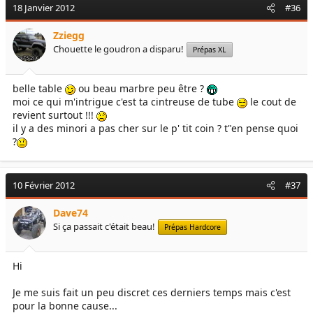
18 Janvier 2012
#36
Zziegg
Chouette le goudron a disparu!
Prépas XL
belle table
ou beau marbre peu être ?
moi ce qui m'intrigue c'est ta cintreuse de tube
le cout de
revient surtout !!!
il y a des minori a pas cher sur le p' tit coin ? t"en pense quoi
?
10 Février 2012
#37
Dave74
Si ça passait c'était beau!
Prépas Hardcore
Hi
Je me suis fait un peu discret ces derniers temps mais c'est
pour la bonne cause...