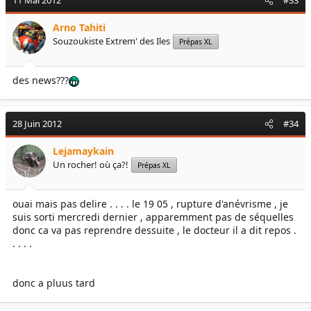
11 Mai 2012
#33
Arno Tahiti
Souzoukiste Extrem' des Iles
Prépas XL
des news???
28 Juin 2012
#34
Lejamaykain
Un rocher! où ça?!
Prépas XL
ouai mais pas delire . . . . le 19 05 , rupture d'anévrisme , je
suis sorti mercredi dernier , apparemment pas de séquelles
donc ca va pas reprendre dessuite , le docteur il a dit repos .
. . . .
donc a pluus tard