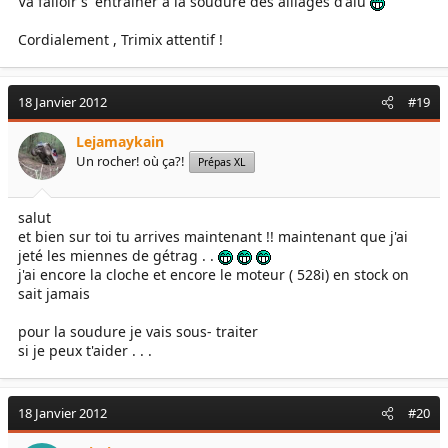
Va falloir s' entrainer à la soudure des alliages d'alu
Cordialement , Trimix attentif !
18 Janvier 2012
#19
Lejamaykain
Un rocher! où ça?!
Prépas XL
salut
et bien sur toi tu arrives maintenant !! maintenant que j'ai
jeté les miennes de gétrag . .
j'ai encore la cloche et encore le moteur ( 528i) en stock on
sait jamais
pour la soudure je vais sous- traiter
si je peux t'aider . . .
18 Janvier 2012
#20