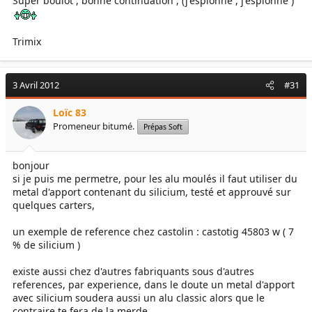
Super boulot , bonne continuation , (j'espionne , j'espionne )
Trimix
3 Avril 2012
#31
Loïc 83
Promeneur bitumé.
Prépas Soft
bonjour
si je puis me permetre, pour les alu moulés il faut utiliser du
metal d'apport contenant du silicium, testé et approuvé sur
quelques carters,
un exemple de reference chez castolin : castotig 45803 w ( 7
% de silicium )
existe aussi chez d'autres fabriquants sous d'autres
references, par experience, dans le doute un metal d'apport
avec silicium soudera aussi un alu classic alors que le
contraire te fera de la merde