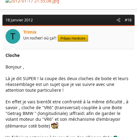
18 Janvier 2012
#18
Trimix
T
Un rocher! où ça?!
Prépas Hardcore
Cloche
Bonjour ,
Là je dit SUPER ! la coupe des deux cloches de boite et leurs
réassemblage est un sujet que je vai suivre avec une
attention toute particuliere !
En effet je vais bientôt etre confronté à la même dificulté , à
savoir , cloche de "VR6" (transversal) couplée à une Boite
"Getrag BMW " (longitudinale) :affraid: afin de garder le
volant moteur du "VR6" et son méchanisme d'embrayoir
(démareur coté boite)