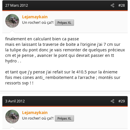
27 Mars 2012
#28
Lejamaykain
Un rocher! où ça?!
Prépas XL
finalement en calculant bien ca passe
mais en laissant la traverse de boite a l'origine j'ai 7 cm sur
la tulipe du pont donc je vais remonter de quelques précieux
cm et je pense , avancer le pont qui devrait passer en tt
hydro . .
et tant que j'y pense j'ai refait sur le 410.5 pour la énieme
fois mes cones anti_ remboitement a l'arrache ; montés sur
ressorts svp ! !
3 Avril 2012
#29
Lejamaykain
Un rocher! où ça?!
Prépas XL