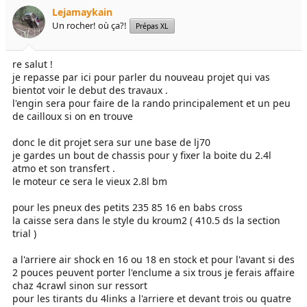
e
é
Lejamaykain
l
b
Un rocher! où ça?!
Prépas XL
a
u
d
t
i
re salut !
s
je repasse par ici pour parler du nouveau projet qui vas
c
bientot voir le debut des travaux .
u
l'engin sera pour faire de la rando principalement et un peu
s
de cailloux si on en trouve
s
i
donc le dit projet sera sur une base de lj70
o
je gardes un bout de chassis pour y fixer la boite du 2.4l
n
atmo et son transfert .
le moteur ce sera le vieux 2.8l bm
pour les pneux des petits 235 85 16 en babs cross
la caisse sera dans le style du kroum2 ( 410.5 ds la section
trial )
a l'arriere air shock en 16 ou 18 en stock et pour l'avant si des
2 pouces peuvent porter l'enclume a six trous je ferais affaire
chaz 4crawl sinon sur ressort
pour les tirants du 4links a l'arriere et devant trois ou quatre