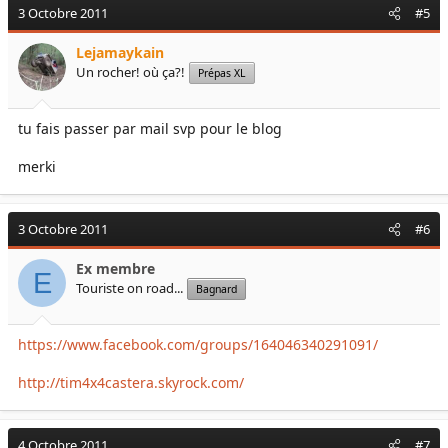
3 Octobre 2011
#5
Lejamaykain
Un rocher! où ça?!
Prépas XL
tu fais passer par mail svp pour le blog
merki
3 Octobre 2011
#6
Ex membre
E
Touriste on road...
Bagnard
https://www.facebook.com/groups/164046340291091/
http://tim4x4castera.skyrock.com/
4 Octobre 2011
#7