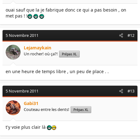
ouai sauf que la je fabrique donc ce qui a pas besoin , on
met pas ! !
5 Novembre 2011
#12
Lejamaykain
Un rocher! où ça?!
Prépas XL
en une heure de temps libre , un peu de place . .
5 Novembre 2011
#13
Gabi31
Couteau entre les dents!
Prépas XL
t'y voie plus clair là