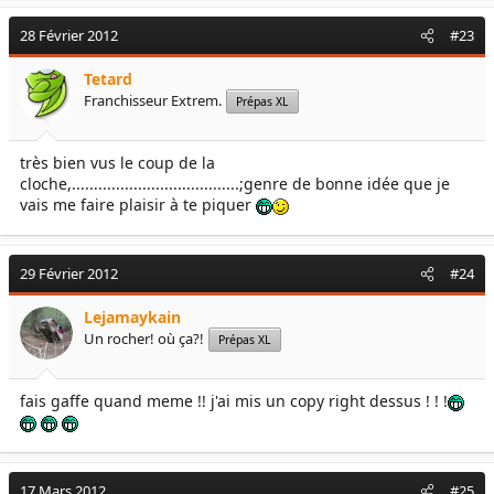
28 Février 2012
#23
Tetard
Franchisseur Extrem.
Prépas XL
très bien vus le coup de la
cloche,......................................;genre de bonne idée que je
vais me faire plaisir à te piquer
29 Février 2012
#24
Lejamaykain
Un rocher! où ça?!
Prépas XL
fais gaffe quand meme !! j'ai mis un copy right dessus ! ! !
17 Mars 2012
#25