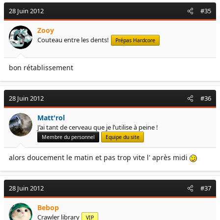
28 Juin 2012
#35
Zooy
Couteau entre les dents!
Prépas Hardcore
bon rétablissement
28 Juin 2012
#36
Matt'rol
J’ai tant de cerveau que je l’utilise à peine !
Membre du personnel
Equipe du site
alors doucement le matin et pas trop vite l' après midi
28 Juin 2012
#37
Bebop
Crawler library
VIP