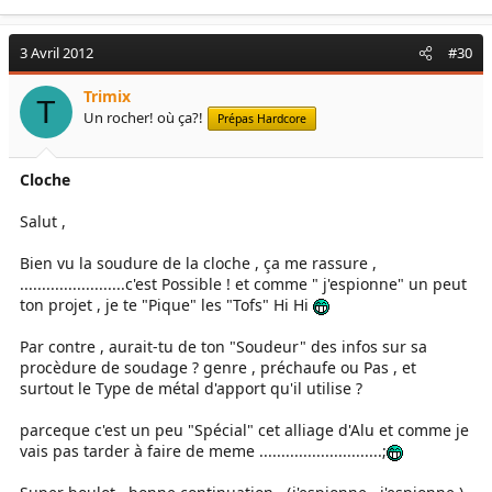
3 Avril 2012
#30
Trimix
T
Un rocher! où ça?!
Prépas Hardcore
Cloche
Salut ,
Bien vu la soudure de la cloche , ça me rassure ,
........................c'est Possible ! et comme " j'espionne" un peut
ton projet , je te "Pique" les "Tofs" Hi Hi
Par contre , aurait-tu de ton "Soudeur" des infos sur sa
procèdure de soudage ? genre , préchaufe ou Pas , et
surtout le Type de métal d'apport qu'il utilise ?
parceque c'est un peu "Spécial" cet alliage d'Alu et comme je
vais pas tarder à faire de meme ............................;