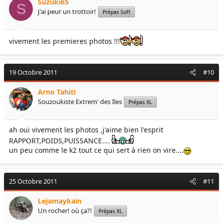
Suzuki65
S
J'ai peur un trottoir!
Prépas Soft
vivement les premieres photos !!!
19 Octobre 2011
#10
Arno Tahiti
Souzoukiste Extrem' des Iles
Prépas XL
ah oui vivement les photos ,j'aime bien l'esprit
RAPPORT,POIDS,PUISSANCE....
un peu comme le k2 tout ce qui sert à rien on vire....
25 Octobre 2011
#11
Lejamaykain
Un rocher! où ça?!
Prépas XL