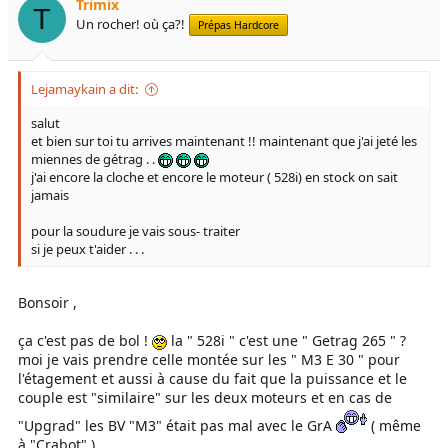
Trimix
T
Un rocher! où ça?!
Prépas Hardcore
Lejamaykain a dit:
salut
et bien sur toi tu arrives maintenant !! maintenant que j'ai jeté les
miennes de gétrag . .
j'ai encore la cloche et encore le moteur ( 528i) en stock on sait
jamais
pour la soudure je vais sous- traiter
si je peux t'aider . . .
Bonsoir ,
ça c'est pas de bol !
la " 528i " c'est une " Getrag 265 " ?
moi je vais prendre celle montée sur les " M3 E 30 " pour
l'étagement et aussi à cause du fait que la puissance et le
couple est "similaire" sur les deux moteurs et en cas de
"Upgrad" les BV "M3" était pas mal avec le GrA
( même
à "Crabot" )