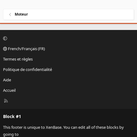
Moteur
French/Français (FR)
Termes et règles
Politique de confidentialité
Aide
Accueil
R
S
S
Block #1
This footer is unique to XenBase. You can edit all of these blocks by
going to