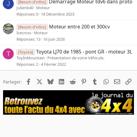
Démarrage Moteur tdv6 dans proto
[Besoin d'infos]
J
Julienb40
Moteur
Réponses
0
18 Décembre 2023
Moteur entre 200 et 300cv
[Besoin d'infos]
Icecross
Moteur
Réponses
13
16 Juin 2026
Toyota LJ70 de 1985 - pont GR - moteur 3L
[Toyota]
T
ToyInMountain
Présentation de votre Véhicule.
Réponses
2
4 Février 2022
Facebook
X
Bluesky
LinkedIn
Reddit
Pinterest
Tumblr
WhatsApp
Email
Li
Partager: