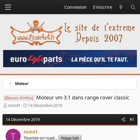
Connexion
S'inscrire
Moteur
Moteur vm 3.1 dans range rover classic
[Besoin d'infos]
A
D
tom41
14 Décembre 2019
u
a
t
t
14 Décembre 2019
#1
e
e
u
d
tom41
r
e
T
Touriste on road...
d
d
Prépas Soft