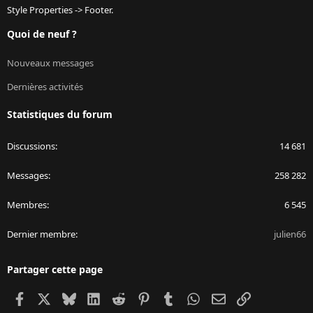
Style Properties -> Footer.
Quoi de neuf ?
Nouveaux messages
Dernières activités
Statistiques du forum
Discussions
14 681
Messages
258 282
Membres
6 545
Dernier membre
julien66
Partager cette page
Facebook
X
Bluesky
LinkedIn
Reddit
Pinterest
Tumblr
WhatsApp
Email
Lien