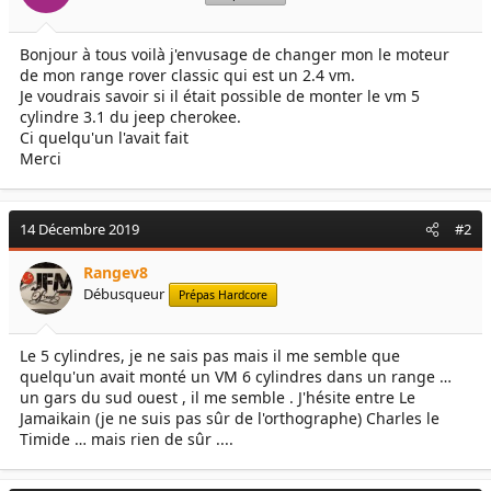
e
é
l
b
Bonjour à tous voilà j'envusage de changer mon le moteur
a
u
de mon range rover classic qui est un 2.4 vm.
d
t
i
Je voudrais savoir si il était possible de monter le vm 5
s
cylindre 3.1 du jeep cherokee.
c
Ci quelqu'un l'avait fait
u
Merci
s
s
i
14 Décembre 2019
#2
o
n
Rangev8
Débusqueur
Prépas Hardcore
Le 5 cylindres, je ne sais pas mais il me semble que
quelqu'un avait monté un VM 6 cylindres dans un range …
un gars du sud ouest , il me semble . J'hésite entre Le
Jamaikain (je ne suis pas sûr de l'orthographe) Charles le
Timide … mais rien de sûr ....