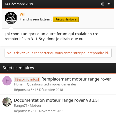
14 Décembre 2019
#3
Wil
Franchisseur Extrem.
Prépas Hardcore
J ai connu un gars d un autre forum qui roulait en rrc
remotorisé vm 3.1L 5cyl donc je dirais que oui
Vous devez vous connecter ou vous enregistrer pour répondre ici.
Sujets similaires
Remplacement moteur range rover
[Besoin d'infos]
F
Florian
Questions techniques générales.
Réponses
6
16 Décembre 2018
Documentation moteur range rover V8 3.5l
Range71
Moteur
Réponses
2
13 Novembre 2011