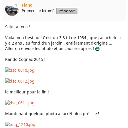
e
é
Flano
l
b
Promeneur bitumé.
Prépas Soft
a
u
d
t
i
Salut a tous !
s
c
Voila mon bestiau ! C'est un 3.3 td de 1984 , que j'ai acheter il
u
y a 2 ans , au fond d'un jardin , entièrement d'origine ...
s
Aller on envoie les photo et on causera après !
s
i
Rando Cognac 2015 !
o
n
le meilleur pour la fin !
Maintenant quelque photo a l’arrêt plus précise !