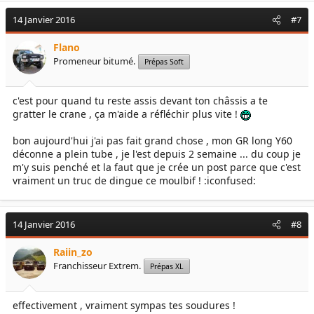
14 Janvier 2016
#7
Flano
Promeneur bitumé.
Prépas Soft
c'est pour quand tu reste assis devant ton châssis a te
gratter le crane , ça m'aide a réfléchir plus vite !
bon aujourd'hui j'ai pas fait grand chose , mon GR long Y60
déconne a plein tube , je l'est depuis 2 semaine ... du coup je
m'y suis penché et la faut que je crée un post parce que c'est
vraiment un truc de dingue ce moulbif ! :iconfused:
14 Janvier 2016
#8
Raiin_zo
Franchisseur Extrem.
Prépas XL
effectivement , vraiment sympas tes soudures !