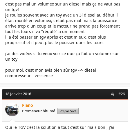
tout le volume de tubulure post turbo , qui s'agrave a la posse
c'est pas mal un volumex sur un diesel mais ça ne vaut pas
d'un IC , forcement ! ) c'est pas ce qu'il y a de mieu ...
un tgv!
je roules souvent avec un toy avec un 3l diesel au début il
Pourquoi ne pas remplacer le turbo par un compresseur qui a la
était monté en volumex, c'etait pas mal mais la puissance
particularité d'applatir la courbe de couple , et qui fournie une
arrive trop d'un coup et le moteur ne prend pas forcement
pression tres interessante dès le bas regime !
tout les tours il va "régulé" a un moment
il a été passer en tgv après et c'est mieux, c'est plus
Surtout dans le cas du 3.3 TD qui n'est pas du tout fait pour le
progressif et il peut plus le pousser dans les tours
haut regime , ou il est tres mediocre par la même occasion ...
j'ai des vidéos si tu veux voir ce que ça fait un volumex sur
En plus avec un compresseur , plus besoin d'IC !
un toy
pour moi, c'est mon avis bien sûr tgv --> diesel
compresseur -->essence
18 Janvier 2016
#26
Flano
Promeneur bitumé.
Prépas Soft
Oui le TGV c'est la solution a tout c'est sur mais bon , j'ai