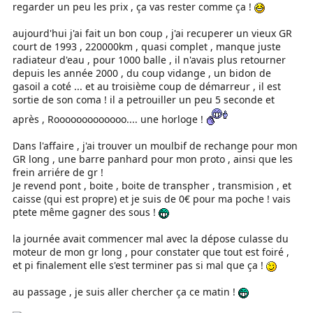
regarder un peu les prix , ça vas rester comme ça !
aujourd'hui j'ai fait un bon coup , j'ai recuperer un vieux GR
court de 1993 , 220000km , quasi complet , manque juste
radiateur d'eau , pour 1000 balle , il n'avais plus retourner
depuis les année 2000 , du coup vidange , un bidon de
gasoil a coté ... et au troisième coup de démarreur , il est
sortie de son coma ! il a petrouiller un peu 5 seconde et
après , Rooooooooooooo.... une horloge !
Dans l'affaire , j'ai trouver un moulbif de rechange pour mon
GR long , une barre panhard pour mon proto , ainsi que les
frein arriére de gr !
Je revend pont , boite , boite de transpher , transmision , et
caisse (qui est propre) et je suis de 0€ pour ma poche ! vais
ptete même gagner des sous !
la journée avait commencer mal avec la dépose culasse du
moteur de mon gr long , pour constater que tout est foiré ,
et pi finalement elle s'est terminer pas si mal que ça !
au passage , je suis aller chercher ça ce matin !