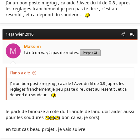
J'ai un bon poste mig/tig , ca aide ! Avec du fil de 0.8 , apres
les reglages franchement je peu pas te dire , c'est au
resentit , et ca depend du soudeur ...
14 Janvier 2016
#6
Maksim
M
Là où on va y'a pas de routes.
Prépas XL
Flano a dit:
J'ai un bon poste mig/tig , ca aide ! Avec du fil de 0.8 , apres les
reglages franchement je peu pas te dire , c'est au resentit , et ca
depend du soudeur ...
le pack de binouze a cote du triangle de land doit aider aussi
pour les soudures
( bon ca va, je sors)
en tout cas beau projet , je vais suivre