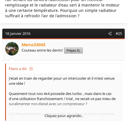
remplissage et le radiateur d'eau sert à maintenir le moteur
à une certaine température. Pourquoi un simple radiateur
suffirait à refroidir l'air de l'admission ?
18 Janvier 2016
#25
Merco330GE
Couteau entre les dents!
Prépas XL
Flano a dit:
J'etait en train de regarder pour un intercooler et il m'est venue
une idée !
Quasiment tout nos 4x4 possede des turbo , mais dans le cas
d'une utilisation franchissement / trial , ne serait-ce pas mieu de
suralimenter nos diesel avec un compresseur ?
Car theoriquement un intercooler coupler a un turbo c'est bien
Cliquez pour agrandir...
mais sur un coup de gaz , le fénomene de "lag" du turbo (le
temps de charge , temps que mais le turbo a metre en pression