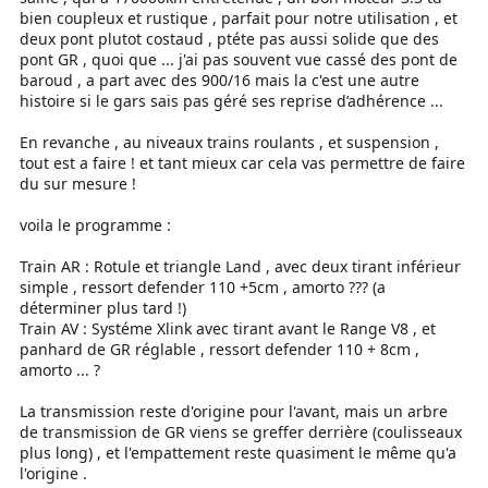
bien coupleux et rustique , parfait pour notre utilisation , et
deux pont plutot costaud , ptéte pas aussi solide que des
pont GR , quoi que ... j'ai pas souvent vue cassé des pont de
baroud , a part avec des 900/16 mais la c'est une autre
histoire si le gars sais pas géré ses reprise d’adhérence ...
En revanche , au niveaux trains roulants , et suspension ,
tout est a faire ! et tant mieux car cela vas permettre de faire
du sur mesure !
voila le programme :
Train AR : Rotule et triangle Land , avec deux tirant inférieur
simple , ressort defender 110 +5cm , amorto ??? (a
déterminer plus tard !)
Train AV : Systéme Xlink avec tirant avant le Range V8 , et
panhard de GR réglable , ressort defender 110 + 8cm ,
amorto ... ?
La transmission reste d'origine pour l'avant, mais un arbre
de transmission de GR viens se greffer derrière (coulisseaux
plus long) , et l'empattement reste quasiment le même qu'a
l'origine .