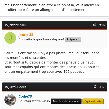
mais honnettement, a en etre a ce point la, vaut mieux en
profiter pour faire un allongement d'empattement
15 Janvier 2016
#16
Jimny 88
J
Chouette le goudron a disparu!
Prépas XL
Salut , ils ont raison il n'y a pas photo . meilleur tenu dans
les montées et descentes .
Et surtout si tu décide de monter des pneus plus haut .
Tout mes copains qui ont montés des pneus en 38 pouces
ont un empattement trop cour avec 105 pouces .
15 Janvier 2016
#17
Codie73
Boureau attitré Rasso
Membre du personnel
Equipe du site