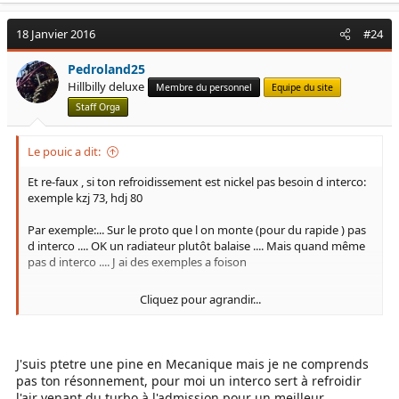
18 Janvier 2016
#24
Pedroland25
Hillbilly deluxe
Membre du personnel
Equipe du site
Staff Orga
Le pouic a dit:
Et re-faux , si ton refroidissement est nickel pas besoin d interco:
exemple kzj 73, hdj 80
Par exemple:... Sur le proto que l on monte (pour du rapide ) pas
d interco .... OK un radiateur plutôt balaise .... Mais quand même
pas d interco .... J ai des exemples a foison
Cliquez pour agrandir...
Mais c est sur que c est mieux (pour le rapide,autoroute..) : le
problème c est que les interco se bouche vite avec la boue et la
pire que sans interco .....
J'suis ptetre une pine en Mecanique mais je ne comprends
pas ton résonnement, pour moi un interco sert à refroidir
l'air venant du turbo à l'admission pour un meilleur