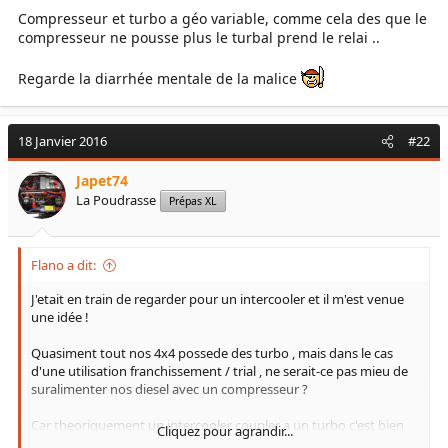
Compresseur et turbo a géo variable, comme cela des que le
compresseur ne pousse plus le turbal prend le relai ..
Regarde la diarrhée mentale de la malice
18 Janvier 2016
#22
Japet74
La Poudrasse
Prépas XL
Flano a dit:
J'etait en train de regarder pour un intercooler et il m'est venue
une idée !
Quasiment tout nos 4x4 possede des turbo , mais dans le cas
d'une utilisation franchissement / trial , ne serait-ce pas mieu de
suralimenter nos diesel avec un compresseur ?
Car theoriquement un intercooler coupler a un turbo c'est bien
Cliquez pour agrandir...
mais sur un coup de gaz , le fénomene de "lag" du turbo (le