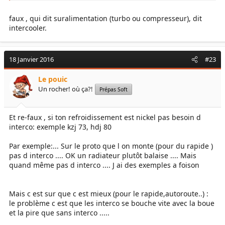
temps de charge , temps que mais le turbo a metre en pression
tout le volume de tubulure post turbo , qui s'agrave a la posse
faux , qui dit suralimentation (turbo ou compresseur), dit
d'un IC , forcement ! ) c'est pas ce qu'il y a de mieu ...
intercooler.
Pourquoi ne pas remplacer le turbo par un compresseur qui a la
particularité d'applatir la courbe de couple , et qui fournie une
18 Janvier 2016
#23
pression tres interessante dès le bas regime !
Surtout dans le cas du 3.3 TD qui n'est pas du tout fait pour le
Le pouic
haut regime , ou il est tres mediocre par la même occasion ...
Un rocher! où ça?!
Prépas Soft
En plus avec un compresseur , plus besoin d'IC !
Et re-faux , si ton refroidissement est nickel pas besoin d
interco: exemple kzj 73, hdj 80
Par exemple:... Sur le proto que l on monte (pour du rapide )
pas d interco .... OK un radiateur plutôt balaise .... Mais
quand même pas d interco .... J ai des exemples a foison
Mais c est sur que c est mieux (pour le rapide,autoroute..) :
le problème c est que les interco se bouche vite avec la boue
et la pire que sans interco .....