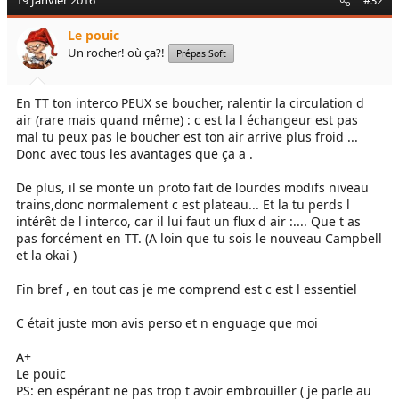
19 Janvier 2016
#32
Le pouic
Un rocher! où ça?!
Prépas Soft
En TT ton interco PEUX se boucher, ralentir la circulation d
air (rare mais quand même) : c est la l échangeur est pas
mal tu peux pas le boucher est ton air arrive plus froid ...
Donc avec tous les avantages que ça a .
De plus, il se monte un proto fait de lourdes modifs niveau
trains,donc normalement c est plateau... Et la tu perds l
intérêt de l interco, car il lui faut un flux d air :.... Que t as
pas forcément en TT. (A loin que tu sois le nouveau Campbell
et la okai )
Fin bref , en tout cas je me comprend est c est l essentiel
C était juste mon avis perso et n enguage que moi
A+
Le pouic
PS: en espérant ne pas trop t avoir embrouiller ( je parle au