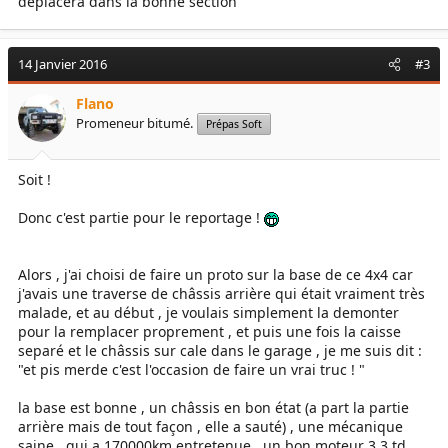
déplacera dans la bonne section
14 Janvier 2016
#3
Flano
Promeneur bitumé.
Prépas Soft
Soit !
Donc c'est partie pour le reportage !
Alors , j'ai choisi de faire un proto sur la base de ce 4x4 car
j'avais une traverse de châssis arrière qui était vraiment très
malade, et au début , je voulais simplement la demonter
pour la remplacer proprement , et puis une fois la caisse
separé et le châssis sur cale dans le garage , je me suis dit :
"et pis merde c'est l'occasion de faire un vrai truc ! "
la base est bonne , un châssis en bon état (a part la partie
arrière mais de tout façon , elle a sauté) , une mécanique
saine , qui a 170000km entretenue , un bon moteur 3.3 td