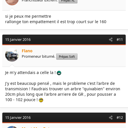
Franchisseur Extrem.
Prépas XL
si je peux me permettre
rallonge ton empattement il est trop court sur le 160
15 Janvier 2016
#11
Flano
Promeneur bitumé.
Prépas Soft
Je m'y attendais a celle la !
J'y est beaucoup pensé , mais le probleme c'est l'arbre de
transmision ! Faudrais trouver un arbre "quivabien" environ
20cm plus long que l'arbre arriere de GR , pour pousser a
100 - 102 pouce !
15 Janvier 2016
#12