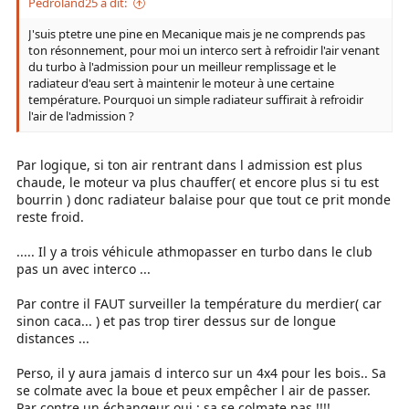
Pedroland25 a dit:
J'suis ptetre une pine en Mecanique mais je ne comprends pas
ton résonnement, pour moi un interco sert à refroidir l'air venant
du turbo à l'admission pour un meilleur remplissage et le
radiateur d'eau sert à maintenir le moteur à une certaine
température. Pourquoi un simple radiateur suffirait à refroidir
l'air de l'admission ?
Par logique, si ton air rentrant dans l admission est plus
chaude, le moteur va plus chauffer( et encore plus si tu est
bourrin ) donc radiateur balaise pour que tout ce prit monde
reste froid.
..... Il y a trois véhicule athmopasser en turbo dans le club
pas un avec interco ...
Par contre il FAUT surveiller la température du merdier( car
sinon caca... ) et pas trop tirer dessus sur de longue
distances ...
Perso, il y aura jamais d interco sur un 4x4 pour les bois.. Sa
se colmate avec la boue et peux empêcher l air de passer.
Par contre un échangeur oui : sa se colmate pas !!!!