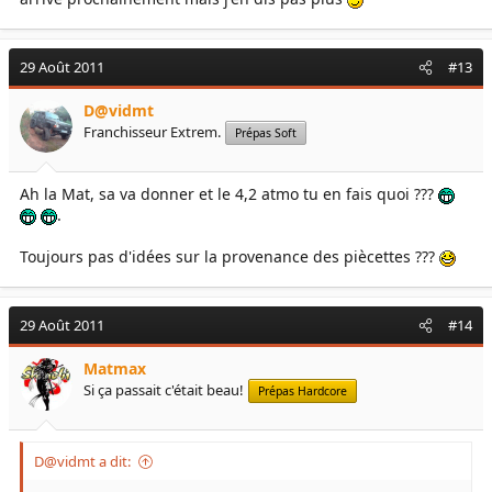
29 Août 2011
#13
D@vidmt
Franchisseur Extrem.
Prépas Soft
Ah la Mat, sa va donner et le 4,2 atmo tu en fais quoi ???
.
Toujours pas d'idées sur la provenance des piècettes ???
29 Août 2011
#14
Matmax
Si ça passait c'était beau!
Prépas Hardcore
D@vidmt a dit: