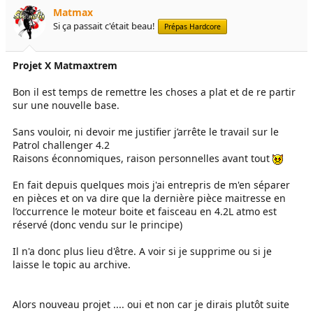
e
é
Matmax
l
b
Si ça passait c'était beau!
Prépas Hardcore
a
u
d
t
i
Projet X Matmaxtrem
s
c
Bon il est temps de remettre les choses a plat et de re partir
u
sur une nouvelle base.
s
s
Sans vouloir, ni devoir me justifier j’arrête le travail sur le
i
Patrol challenger 4.2
o
Raisons éconnomiques, raison personnelles avant tout
n
En fait depuis quelques mois j'ai entrepris de m'en séparer
en pièces et on va dire que la dernière pièce maitresse en
l’occurrence le moteur boite et faisceau en 4.2L atmo est
réservé (donc vendu sur le principe)
Il n'a donc plus lieu d'être. A voir si je supprime ou si je
laisse le topic au archive.
Alors nouveau projet .... oui et non car je dirais plutôt suite