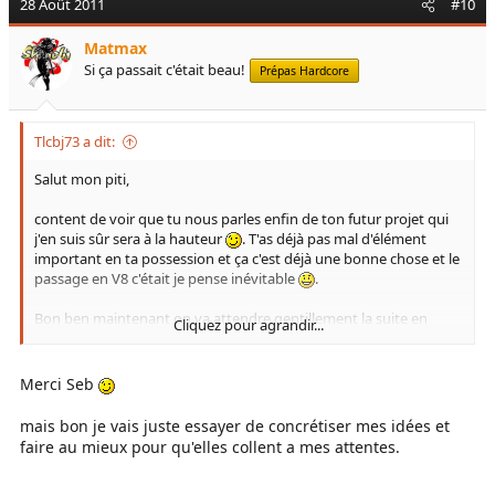
28 Août 2011
#10
Matmax
Si ça passait c'était beau!
Prépas Hardcore
Tlcbj73 a dit:
Salut mon piti,
content de voir que tu nous parles enfin de ton futur projet qui
j'en suis sûr sera à la hauteur
. T'as déjà pas mal d'élément
important en ta possession et ça c'est déjà une bonne chose et le
passage en V8 c'était je pense inévitable
.
Bon ben maintenant on va attendre gentillement la suite en
Cliquez pour agrandir...
espérant que tu puisses attaquer au plus vite.
@+Seb
Merci Seb
mais bon je vais juste essayer de concrétiser mes idées et
faire au mieux pour qu'elles collent a mes attentes.