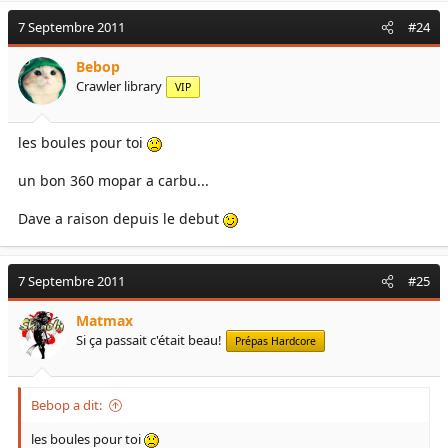
7 Septembre 2011
#24
Bebop
Crawler library
VIP
les boules pour toi
un bon 360 mopar a carbu...
Dave a raison depuis le debut
7 Septembre 2011
#25
Matmax
Si ça passait c'était beau!
Prépas Hardcore
Bebop a dit:
les boules pour toi