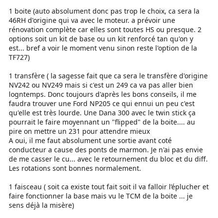
1 boite (auto absolument donc pas trop le choix, ca sera la
46RH d'origine qui va avec le moteur. a prévoir une
rénovation complète car elles sont toutes HS ou presque. 2
options soit un kit de base ou un kit renforcé tan qu'on y
est... bref a voir le moment venu sinon reste l'option de la
TF727)
1 transfère ( la sagesse fait que ca sera le transfère d'origine
NV242 ou NV249 mais si c'est un 249 ca va pas aller bien
logntemps. Donc toujours d'après les bons conseils, il me
faudra trouver une Ford NP205 ce qui ennui un peu c'est
qu'elle est très lourde. Une Dana 300 avec le twin stick ça
pourrait le faire moyennant un "flipped" de la boite.... au
pire on mettre un 231 pour attendre mieux
A oui, il me faut absolument une sortie avant coté
conducteur a cause des ponts de marmon. Je n'ai pas envie
de me casser le cu... avec le retournement du bloc et du diff.
Les rotations sont bonnes normalement.
1 faisceau ( soit ca existe tout fait soit il va falloir l’éplucher et
faire fonctionner la base mais vu le TCM de la boite ... je
sens déjà la misère)