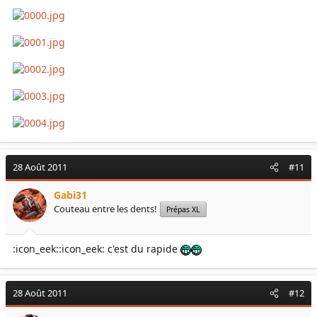
28 Août 2011
#11
Gabi31
Couteau entre les dents!
Prépas XL
:icon_eek::icon_eek: c'est du rapide
28 Août 2011
#12