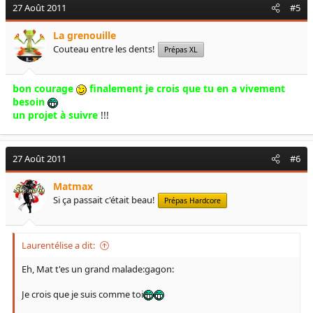
27 Août 2011
#5
La grenouille
Couteau entre les dents!
Prépas XL
bon courage
finalement je crois que tu en a vivement
besoin
un projet à suivre
!!!
27 Août 2011
#6
Matmax
Si ça passait c'était beau!
Prépas Hardcore
Laurentélise a dit:
Eh, Mat t'es un grand malade:gagon:
Je crois que je suis comme toi