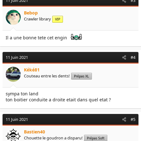
11 Juin 2021
#3
t
i
Bebop
o
Crawler library
VIP
n
s
:
Il a une bonne tete cet engin
11 Juin 2021
#4
Kéké81
Couteau entre les dents!
Prépas XL
sympa ton land
ton boitier conduite a droite etait dans quel etat ?
11 Juin 2021
#5
Bastien40
Chouette le goudron a disparu!
Prépas Soft