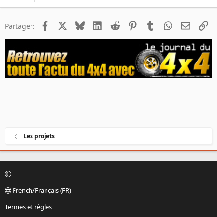
Facebook
X
Bluesky
LinkedIn
Reddit
Pinterest
Tumblr
WhatsApp
Email
Li
Partager:
Les projets
French/Français (FR)
Termes et règles