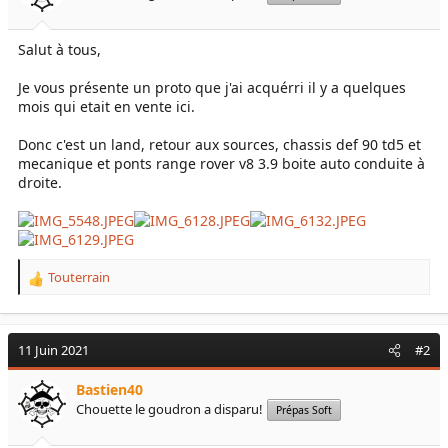
e
é
l
b
Salut à tous,
a
u
d
t
i
Je vous présente un proto que j'ai acquérri il y a quelques
s
mois qui etait en vente ici.
c
u
Donc c'est un land, retour aux sources, chassis def 90 td5 et
s
mecanique et ponts range rover v8 3.9 boite auto conduite à
s
droite.
i
o
n
Touterrain
R
e
a
c
11 Juin 2021
#2
t
i
Bastien40
o
Chouette le goudron a disparu!
n
Prépas Soft
s
: