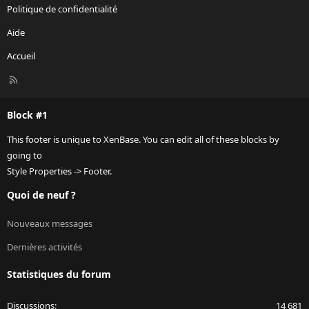
Politique de confidentialité
Aide
Accueil
R
S
S
Block #1
This footer is unique to XenBase. You can edit all of these blocks by
going to
Style Properties -> Footer.
Quoi de neuf ?
Nouveaux messages
Dernières activités
Statistiques du forum
Discussions
14 681