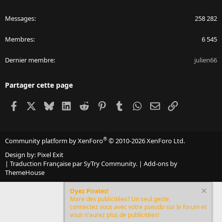
Messages
258 282
Membres
6 545
Dernier membre
julien66
Partager cette page
Facebook
X
Bluesky
LinkedIn
Reddit
Pinterest
Tumblr
WhatsApp
Email
Lien
®
Community platform by XenForo
© 2010-2026 XenForo Ltd.
Design by:
Pixel Exit
|
Traduction Française par SyTry Community.
|
Add-ons by
ThemeHouse
Oyez Pirates!
Mare des publicitées? Un seul geste,
connectez vous avec votre pseudo sur le forum et
vous n'aurez plus de publicitées!