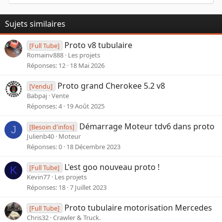
t
i
o
Sujets similaires
n
s
Proto v8 tubulaire
[Full Tube]
:
Romainv888
Les projets
Réponses
12
18 Mai 2026
Proto grand Cherokee 5.2 v8
[Vendu]
Babpaj
Vente
Réponses
4
19 Août 2025
Démarrage Moteur tdv6 dans proto
[Besoin d'infos]
J
Julienb40
Moteur
Réponses
0
18 Décembre 2023
L'est goo nouveau proto !
[Full Tube]
K
Kevin77
Les projets
Réponses
18
7 Juillet 2023
Proto tubulaire motorisation Mercedes
[Full Tube]
Chris32
Crawler & Truck.