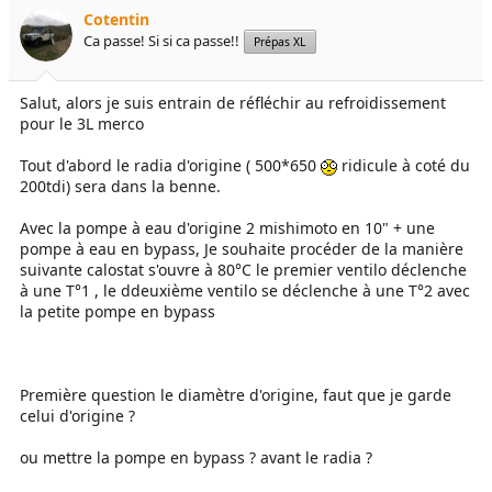
e
é
Cotentin
l
b
Ca passe! Si si ca passe!!
Prépas XL
a
u
d
t
i
Salut, alors je suis entrain de réfléchir au refroidissement
s
pour le 3L merco
c
u
Tout d'abord le radia d'origine ( 500*650
ridicule à coté du
s
200tdi) sera dans la benne.
s
i
Avec la pompe à eau d'origine 2 mishimoto en 10" + une
o
pompe à eau en bypass, Je souhaite procéder de la manière
n
suivante calostat s'ouvre à 80°C le premier ventilo déclenche
à une T°1 , le ddeuxième ventilo se déclenche à une T°2 avec
la petite pompe en bypass
Première question le diamètre d'origine, faut que je garde
celui d'origine ?
ou mettre la pompe en bypass ? avant le radia ?