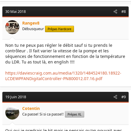
30 Mai 2018
#8
Rangev8
Débusqueur
Prépas Hardcore
Non tu ne peux pas régler le débit sauf si tu prends le
contrôleur . Il fait varier la vitesse de la pompe et les
séquences de fonctionnement en fonction de la température
du LDR. Tu as tout là, en english !!!!
https://daviescraig.com.au/media/1320/1484524180.18922-
LCDEWPFANDigitalController-PN800012.07.16.pdf
19 Juin 2018
#9
Cotentin
Ca passe! Si si ca passe!!
Prépas XL
Oui oui je predrais le kit mais je pensais qu'on pouvait avec