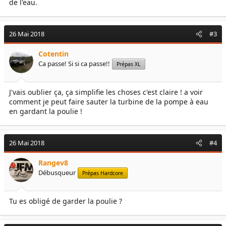
de l'eau.
26 Mai 2018
#3
Cotentin
Ca passe! Si si ca passe!!
Prépas XL
J'vais oublier ça, ça simplifie les choses c'est claire ! a voir
comment je peut faire sauter la turbine de la pompe à eau
en gardant la poulie !
26 Mai 2018
#4
Rangev8
Débusqueur
Prépas Hardcore
Tu es obligé de garder la poulie ?