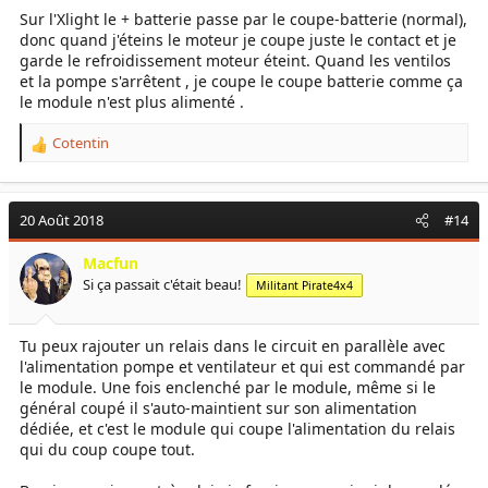
:
Sur l'Xlight le + batterie passe par le coupe-batterie (normal),
donc quand j'éteins le moteur je coupe juste le contact et je
garde le refroidissement moteur éteint. Quand les ventilos
et la pompe s'arrêtent , je coupe le coupe batterie comme ça
le module n'est plus alimenté .
Cotentin
R
e
a
c
20 Août 2018
#14
t
i
Macfun
o
Si ça passait c'était beau!
Militant Pirate4x4
n
s
:
Tu peux rajouter un relais dans le circuit en parallèle avec
l'alimentation pompe et ventilateur et qui est commandé par
le module. Une fois enclenché par le module, même si le
général coupé il s'auto-maintient sur son alimentation
dédiée, et c'est le module qui coupe l'alimentation du relais
qui du coup coupe tout.