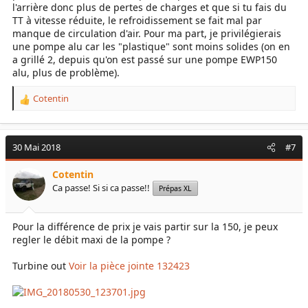
l'arrière donc plus de pertes de charges et que si tu fais du
TT à vitesse réduite, le refroidissement se fait mal par
manque de circulation d'air. Pour ma part, je privilégierais
une pompe alu car les "plastique" sont moins solides (on en
a grillé 2, depuis qu'on est passé sur une pompe EWP150
alu, plus de problème).
Cotentin
R
e
a
c
30 Mai 2018
#7
t
i
Cotentin
o
Ca passe! Si si ca passe!!
Prépas XL
n
s
:
Pour la différence de prix je vais partir sur la 150, je peux
regler le débit maxi de la pompe ?
Turbine out
Voir la pièce jointe 132423