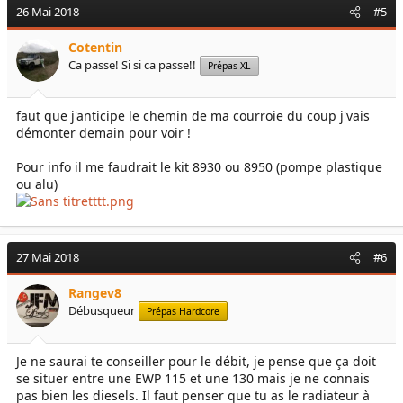
26 Mai 2018
#5
Cotentin
Ca passe! Si si ca passe!!
Prépas XL
faut que j'anticipe le chemin de ma courroie du coup j'vais
démonter demain pour voir !
Pour info il me faudrait le kit 8930 ou 8950 (pompe plastique
ou alu)
27 Mai 2018
#6
Rangev8
Débusqueur
Prépas Hardcore
Je ne saurai te conseiller pour le débit, je pense que ça doit
se situer entre une EWP 115 et une 130 mais je ne connais
pas bien les diesels. Il faut penser que tu as le radiateur à