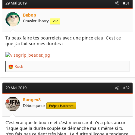
29 Mai 2019
#31
Bebop
Crawler library
VIP
Tu peux faire tes bourrelets avec une pince etau. C'est ce
que j'ai fait sur mes durites :
Rock
R
e
a
c
29 Mai 2019
#32
t
i
Rangev8
o
Débusqueur
Prépas Hardcore
n
s
:
C'est vrai que le bourrelet c'est mieux car il n'y a plus aucun
risque que la durite souple se démanche mais même si tu
n'en fais pas ça tient très bien . La durite silicone a tendance