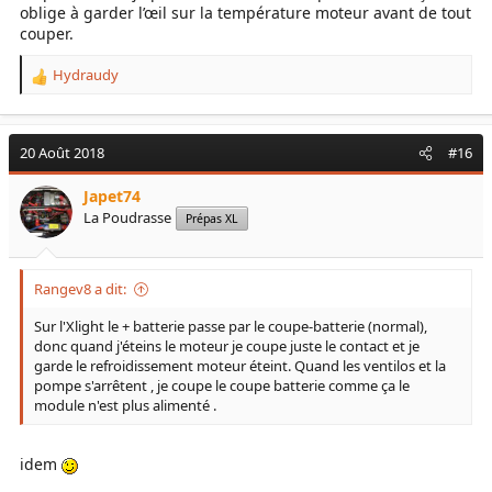
oblige à garder l’œil sur la température moteur avant de tout
couper.
Hydraudy
R
e
a
c
20 Août 2018
#16
t
i
Japet74
o
La Poudrasse
Prépas XL
n
s
:
Rangev8 a dit:
Sur l'Xlight le + batterie passe par le coupe-batterie (normal),
donc quand j'éteins le moteur je coupe juste le contact et je
garde le refroidissement moteur éteint. Quand les ventilos et la
pompe s'arrêtent , je coupe le coupe batterie comme ça le
module n'est plus alimenté .
idem