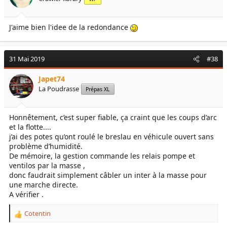
J'aime bien l'idee de la redondance
31 Mai 2019
#38
Japet74
La Poudrasse
Prépas XL
Honnêtement, c’est super fiable, ça craint que les coups d’arc
et la flotte....
j’ai des potes qu’ont roulé le breslau en véhicule ouvert sans
problème d’humidité.
De mémoire, la gestion commande les relais pompe et
ventilos par la masse ,
donc faudrait simplement câbler un inter à la masse pour
une marche directe.
A vérifier .
Cotentin
R
e