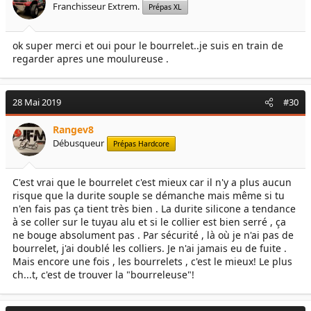
Franchisseur Extrem.
Prépas XL
n
s
:
ok super merci et oui pour le bourrelet..je suis en train de
regarder apres une moulureuse .
28 Mai 2019
#30
Rangev8
Débusqueur
Prépas Hardcore
C'est vrai que le bourrelet c'est mieux car il n'y a plus aucun
risque que la durite souple se démanche mais même si tu
n'en fais pas ça tient très bien . La durite silicone a tendance
à se coller sur le tuyau alu et si le collier est bien serré , ça
ne bouge absolument pas . Par sécurité , là où je n'ai pas de
bourrelet, j'ai doublé les colliers. Je n'ai jamais eu de fuite .
Mais encore une fois , les bourrelets , c'est le mieux! Le plus
ch...t, c'est de trouver la "bourreleuse"!