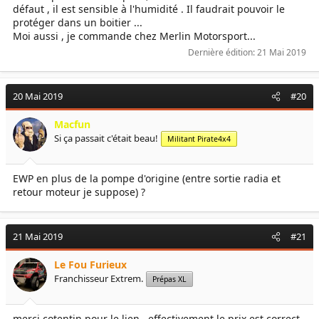
défaut , il est sensible à l'humidité . Il faudrait pouvoir le
protéger dans un boitier ...
Moi aussi , je commande chez Merlin Motorsport...
Dernière édition:
21 Mai 2019
20 Mai 2019
#20
Macfun
Si ça passait c'était beau!
Militant Pirate4x4
EWP en plus de la pompe d'origine (entre sortie radia et
retour moteur je suppose) ?
21 Mai 2019
#21
Le Fou Furieux
Franchisseur Extrem.
Prépas XL
merci cotentin pour le lien ..effectivement le prix est correct .