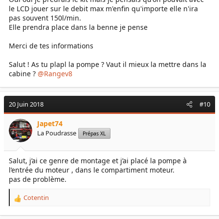
le LCD jouer sur le debit max m'enfin qu'importe elle n'ira
pas souvent 150l/min.
Elle prendra place dans la benne je pense
Merci de tes informations
Salut ! As tu plapl la pompe ? Vaut il mieux la mettre dans la
cabine ?
@Rangev8
20 Juin 2018
#10
Japet74
La Poudrasse
Prépas XL
Salut, j’ai ce genre de montage et j’ai placé la pompe à
l’entrée du moteur , dans le compartiment moteur.
pas de problème.
Cotentin
R
e
a