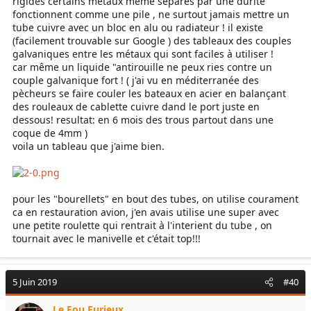
rigides certains métaux même séparés par une durite
fonctionnent comme une pile , ne surtout jamais mettre un
tube cuivre avec un bloc en alu ou radiateur ! il existe
(facilement trouvable sur Google ) des tableaux des couples
galvaniques entre les métaux qui sont faciles à utiliser !
car même un liquide "antirouille ne peux ries contre un
couple galvanique fort ! ( j'ai vu en méditerranée des
pècheurs se faire couler les bateaux en acier en balançant
des rouleaux de cablette cuivre dand le port juste en
dessous! resultat: en 6 mois des trous partout dans une
coque de 4mm )
voila un tableau que j'aime bien.
pour les "bourellets" en bout des tubes, on utilise courament
ca en restauration avion, j'en avais utilise une super avec
une petite roulette qui rentrait à l'interient du tube , on
tournait avec le manivelle et c'était top!!!
5 Juin 2019
#40
Le Fou Furieux