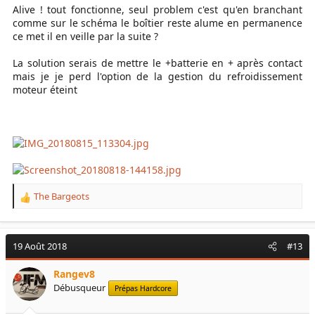
Alive ! tout fonctionne, seul problem c'est qu'en branchant
comme sur le schéma le boîtier reste alume en permanence
ce met il en veille par la suite ?
La solution serais de mettre le +batterie en + après contact
mais je je perd l'option de la gestion du refroidissement
moteur éteint
The Bargeots
R
e
a
c
19 Août 2018
#13
t
i
Rangev8
o
Débusqueur
Prépas Hardcore
n
s