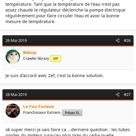
température. Tant que la température de l'eau n'est pas
assez chaude le régulateur déclenche la pompe électrique
régulièrement pour faire circuler l'eau et avoir la bonne
mesure de température.
26 Mai 2019
#26
Bebop
Crawler library
VIP
Je suis d'accord avec Zef, c'est la bonne solution.
28 Mai 2019
#27
Le Fou Furieux
Franchisseur Extrem.
Prépas XL
ok super merci je vais faire ca ...derniere question : les tubes
rigides du moteur jusqu'au plus pres du radia quelle