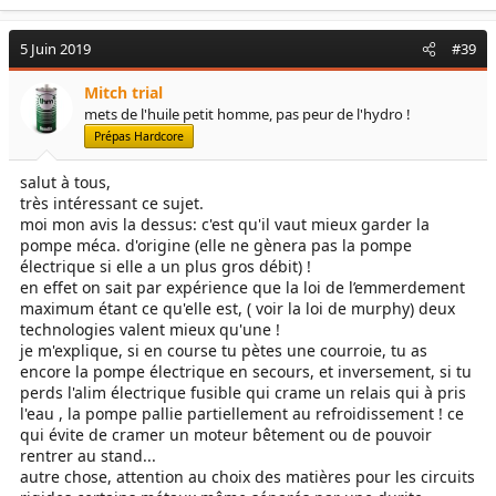
a
c
5 Juin 2019
#39
t
i
Mitch trial
o
mets de l'huile petit homme, pas peur de l'hydro !
n
s
Prépas Hardcore
:
salut à tous,
très intéressant ce sujet.
moi mon avis la dessus: c'est qu'il vaut mieux garder la
pompe méca. d'origine (elle ne gènera pas la pompe
électrique si elle a un plus gros débit) !
en effet on sait par expérience que la loi de l’emmerdement
maximum étant ce qu'elle est, ( voir la loi de murphy) deux
technologies valent mieux qu'une !
je m'explique, si en course tu pètes une courroie, tu as
encore la pompe électrique en secours, et inversement, si tu
perds l'alim électrique fusible qui crame un relais qui à pris
l'eau , la pompe pallie partiellement au refroidissement ! ce
qui évite de cramer un moteur bêtement ou de pouvoir
rentrer au stand...
autre chose, attention au choix des matières pour les circuits