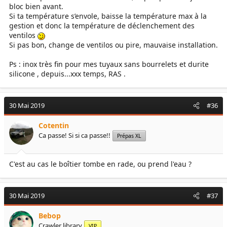
bloc bien avant.
Si ta température s’envole, baisse la température max à la
gestion et donc la température de déclenchement des
ventilos
Si pas bon, change de ventilos ou pire, mauvaise installation.
Ps : inox très fin pour mes tuyaux sans bourrelets et durite
silicone , depuis...xxx temps, RAS .
30 Mai 2019
#36
Cotentin
Ca passe! Si si ca passe!!
Prépas XL
C'est au cas le boîtier tombe en rade, ou prend l'eau ?
30 Mai 2019
#37
Bebop
Crawler library
VIP