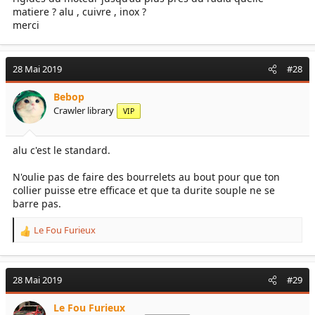
matiere ? alu , cuivre , inox ?
merci
28 Mai 2019
#28
Bebop
Crawler library
VIP
alu c'est le standard.
N'oulie pas de faire des bourrelets au bout pour que ton
collier puisse etre efficace et que ta durite souple ne se
barre pas.
Le Fou Furieux
R
e
a
c
28 Mai 2019
#29
t
i
Le Fou Furieux
o