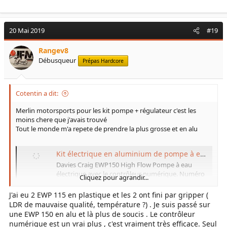
20 Mai 2019
#19
Rangev8
Débusqueur
Prépas Hardcore
Cotentin a dit:
Merlin motorsports pour les kit pompe + régulateur c'est les
moins chere que j'avais trouvé
Tout le monde m'a repete de prendre la plus grosse et en alu
Kit électrique en aluminium de pompe à eau de Davies Craig EWP150 de sport mécanique de MERLIN
Davies Craig EWP150 High Flow Pompe à eau
électrique avec le contrôleur numérique. Numéro
Cliquez pour agrandir...
de référence 8870 de Davies Craig. Téléphone,
acheter en ligne ou nous rendre visite à Castle
J'ai eu 2 EWP 115 en plastique et les 2 ont fini par gripper (
Combe Circuit.
LDR de mauvaise qualité, température ?) . Je suis passé sur
fr.merlinmotorsport.co.uk
une EWP 150 en alu et là plus de soucis . Le contrôleur
numérique est un vrai plus , c'est vraiment très efficace. Seul