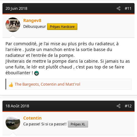
c
20 Juin 2018
#11
t
i
Rangev8
o
Débusqueur
Prépas Hardcore
n
s
:
Par commodité, je l'ai mise au plus près du radiateur, à
l'arrière . Juste un manchon entre la sortie basse du
radiateur et l'entrée de la pompe.
J'éviterais de mettre la pompe dans la cabine. Si jamais tu as
une fuite, le ldr est plutôt chaud , c'est pas top de se faire
ébouillanter !
The Bargeots
,
Cotentin
and
Matt'rol
R
e
a
c
18 Août 2018
#12
t
i
Cotentin
o
Ca passe! Si si ca passe!!
Prépas XL
n
s
: