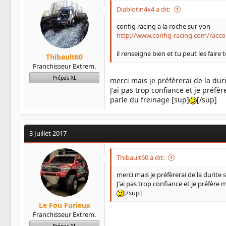
Diablotin4x4 a dit:
config racing a la roche sur yon
http://www.config-racing.com/racc
il renseigne bien et tu peut les faire
Thibault60
Franchisseur Extrem.
Prépas XL
merci mais je préfèrerai de la durit
J'ai pas trop confiance et je préf
parle du freinage [sup]
[/sup]
3 Juillet 2017
Thibault60 a dit:
merci mais je préfèrerai de la durite s
J'ai pas trop confiance et je préfère
[/sup]
Le Fou Furieux
Franchisseur Extrem.