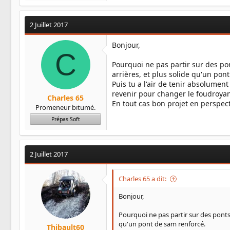
a
c
2 Juillet 2017
t
i
Bonjour,
o
C
n
s
Pourquoi ne pas partir sur des pon
:
arrières, et plus solide qu'un pon
Puis tu a l'air de tenir absolume
revenir pour changer le foudroyant
Charles 65
En tout cas bon projet en perspect
Promeneur bitumé.
Prépas Soft
2 Juillet 2017
Charles 65 a dit:
Bonjour,
Pourquoi ne pas partir sur des ponts 
qu'un pont de sam renforcé.
Thibault60