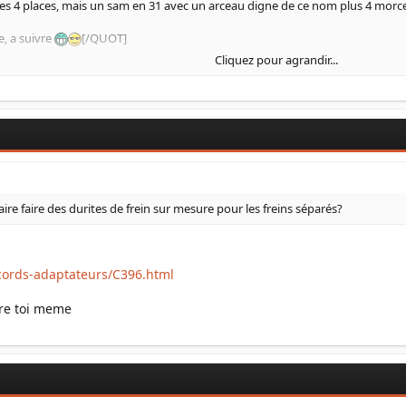
a tes 4 places, mais un sam en 31 avec un arceau digne de ce nom plus 4 morc
e, a suivre
[/QUOT]
Cliquez pour agrandir...
st pas prévu. J'essai de rester dans l'esprit du zuk. Même si il va être drôl
 la randonnée si j'ai ma copine et le tchiot pour la randonnée, en trial j'ai r
gr lol j'ai l'habitude. l'injection tourne bien mieux que le carbu même si c
 Un petit turbo lui aurait fait du bien ceci dit...
re faire des durites de frein sur mesure pour les freins séparés?​
cords-adaptateurs/C396.html
aire toi meme