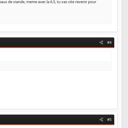
eaux de viande, meme avec la 6.5, tu vas vite revenir pour
ement transformé côté transmission...
arement quelqu'un à bord.
#4
'est pas une foudre de guerre. Et y a peut être moyen de
#5