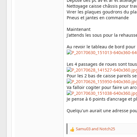
Depose des pc av et ar et attelage
Nettoyage caisse châssis pour trav
Virer les plaques goudrons du pl
Pneus et jantes en commande
Maintenant
J'attends les sous pour la rehaus
Au revoir le tableau de bord pour 
Les 4 passages de roues sont tou
Pour les 2 bas de caisse pareils 
Va falloir cogiter pour faire un ar
Je pense à 6 points d'ancrage et pl
Quelqu'un aurait une adresse pour 
Samu03
and
Notch25
R
e