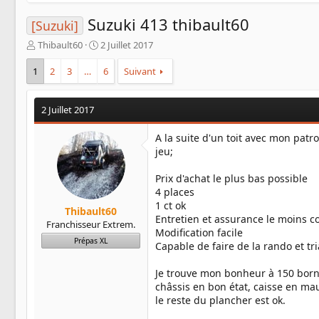
Suzuki 413 thibault60
[Suzuki]
A
D
Thibault60
2 Juillet 2017
u
a
t
t
1
2
3
…
6
Suivant
e
e
u
d
r
e
2 Juillet 2017
d
d
e
é
A la suite d'un toit avec mon patrol
l
b
jeu;
a
u
d
t
Prix d'achat le plus bas possible
i
4 places
s
1 ct ok
c
Thibault60
Entretien et assurance le moins c
u
Franchisseur Extrem.
Modification facile
s
Prépas XL
Capable de faire de la rando et tr
s
i
Je trouve mon bonheur à 150 borne
o
châssis en bon état, caisse en mau
n
le reste du plancher est ok.