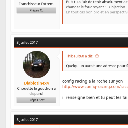
Puis tu a l'air de tenir absolument 
Franchisseur Extrem.
changer le foudroyant 1.3 injection.
Prépas XL
En tout cas bon projet en perspectiv
aucune envie de changer les ponts c'e
Les 4 places oui enfin surtout 3 pour
3 Juillet 2017
Pour le moteur sa me changera pas du 
reprogrammer l'injection dans le futur.
Thibault60 a dit:
Quelqu'un aurait une adresse pour fai
config racing a la roche sur yon
Diablotin4x4
http://www.config-racing.com/rac
Chouette le goudron a
disparu!
il renseigne bien et tu peut les f
Prépas Soft
3 Juillet 2017