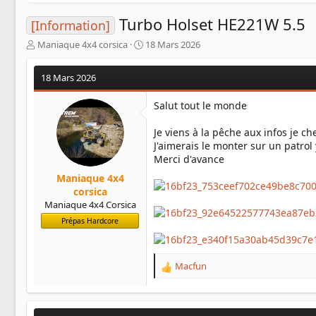
Turbo Holset HE221W 5.5
[Information]
A
D
Maniaque 4x4 corsica
18 Mars 2026
u
a
t
t
18 Mars 2026
e
e
u
d
Salut tout le monde
r
e
d
d
Je viens à la pêche aux infos je 
e
é
l
b
J'aimerais le monter sur un patrol
a
u
Merci d'avance
d
t
Maniaque 4x4
i
corsica
s
Maniaque 4x4 Corsica
c
u
Prépas Hardcore
s
s
i
Macfun
R
o
e
n
a
c