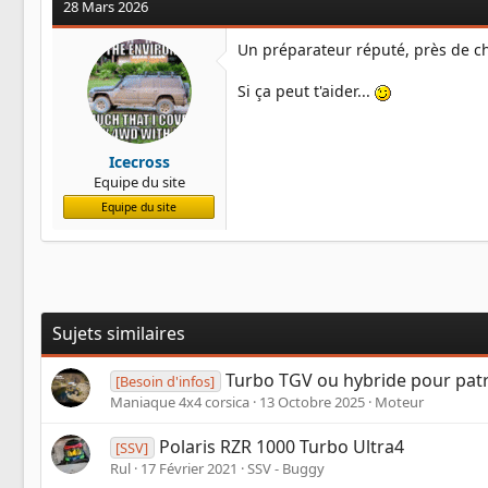
28 Mars 2026
t
i
o
Un préparateur réputé, près de 
n
s
Si ça peut t'aider...
:
Icecross
Equipe du site
Equipe du site
Sujets similaires
Turbo TGV ou hybride pour patro
[Besoin d'infos]
Maniaque 4x4 corsica
13 Octobre 2025
Moteur
Polaris RZR 1000 Turbo Ultra4
[SSV]
Rul
17 Février 2021
SSV - Buggy