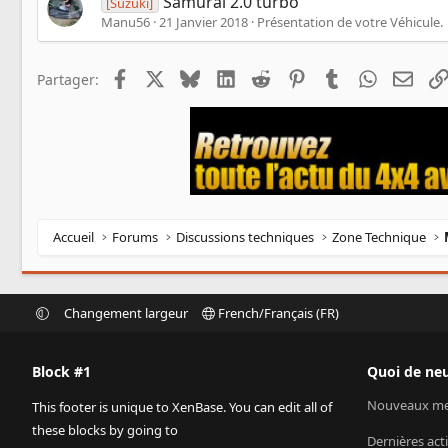
Samurai 2.0 turbo
[Suzuki]
Manu56
21 Janvier 2018
Présentation de votre Véhicule.
Facebook
X
Bluesky
LinkedIn
Reddit
Pinterest
Tumblr
WhatsApp
Emai
Partager:
Accueil
Forums
Discussions techniques
Zone Technique
Changement largeur
French/Français (FR)
Block #1
Quoi de neu
Nouveaux me
This footer is unique to XenBase. You can edit all of
these blocks by going to
Dernières acti