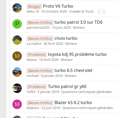
Proto V6 Turbo
[Buggy]
Mika 19
10 Octobre 2020
Crawler & Truck.
2
3
turbo patrol 3.0 sur TD6
[Besoin d'infos]
P
patrolone2020
13 Juin 2020
Moteur
choix turbo
[Besoin d'infos]
La malice
26 Avril 2020
Moteur
toyota kdj 95 problème turbo
[Problème]
M
Massa
18 Avril 2020
Moteur
turbo 6.5 chevrolet
[Besoin d'infos]
mickael
9 Janvier 2019
Moteur
Turbo patrol gr y60
[Problème]
Tuf43
5 Janvier 2019
Questions techniques générales.
Blazer k5 6.2 turbo
[Besoin d'infos]
M
Maksim
22 Juin 2018
Questions techniques générales.