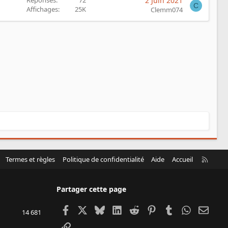
Réponses
72
2 Juin 2021
C
Affichages
25K
Clemm074
R
Termes et règles
Politique de confidentialité
Aide
Accueil
S
S
Partager cette page
Facebook
X
Bluesky
LinkedIn
Reddit
Pinterest
Tumblr
WhatsApp
Email
14 681
Lien