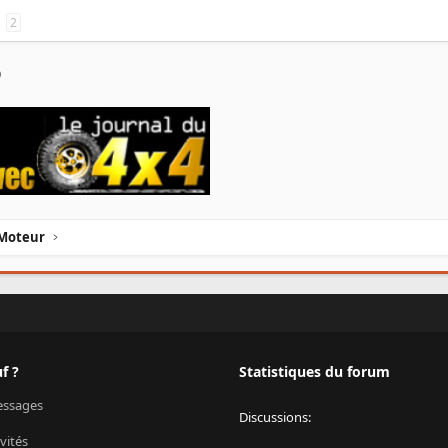
2
l
Lien
Moteur
f ?
Statistiques du forum
ssages
Discussions
vités