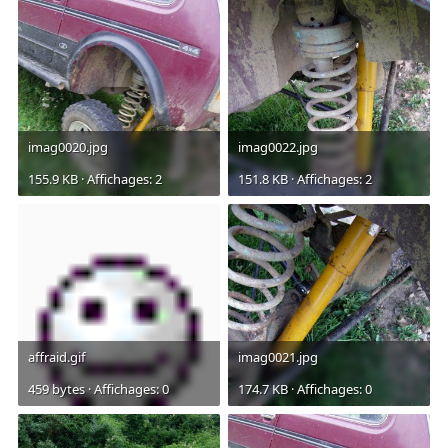
imag0020.jpg
imag0022.jpg
155.9 KB · Affichages: 2
151.8 KB · Affichages: 2
affraid.gif
imag0021.jpg
459 bytes · Affichages: 0
174.7 KB · Affichages: 0