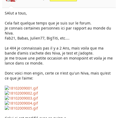
e
é
l
b
SAlut a tous,
a
u
d
t
i
Cela fait quelque temps que je suis sur le forum.
s
Je connais certaines personnes ici par rapport au monde du
c
Niva.
u
Fab21, Babas, Julien77, BigTiti, etc....
s
s
Le 4X4 je connaissais pas il y a 2 Ans, mais voila que ma
i
bande d'amis s'achete des Niva, je test et j'adopte.
o
Je me trouve une petite occasion en monopoint et voila je me
n
lance dans ce monde.
Donc voici mon engin, certe ce n'est qu'un Niva, mais qu'est
ce que je l'aime: