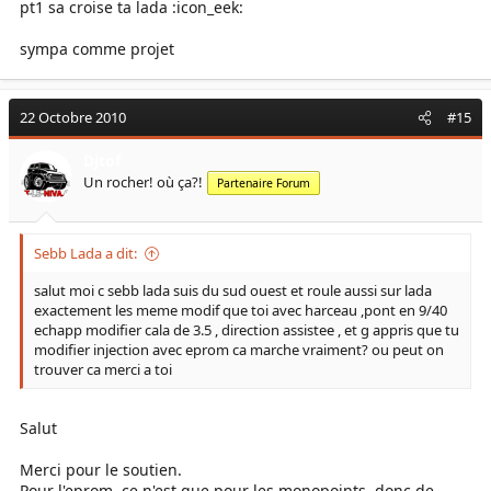
pt1 sa croise ta lada :icon_eek:
sympa comme projet
22 Octobre 2010
#15
Djtof
Un rocher! où ça?!
Partenaire Forum
Sebb Lada a dit:
salut moi c sebb lada suis du sud ouest et roule aussi sur lada
exactement les meme modif que toi avec harceau ,pont en 9/40
echapp modifier cala de 3.5 , direction assistee , et g appris que tu
modifier injection avec eprom ca marche vraiment? ou peut on
trouver ca merci a toi
Salut
Merci pour le soutien.
Pour l'eprom, ce n'est que pour les monopoints, donc de