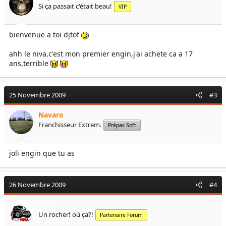
Si ça passait c'était beau!
VIP
bienvenue a toi djtof
ahh le niva,c'est mon premier engin,j'ai achete ca a 17
ans,terrible
25 Novembre 2009
#3
Navaro
Franchisseur Extrem.
Prépas Soft
joli engin que tu as
26 Novembre 2009
#4
Djtof
Un rocher! où ça?!
Partenaire Forum