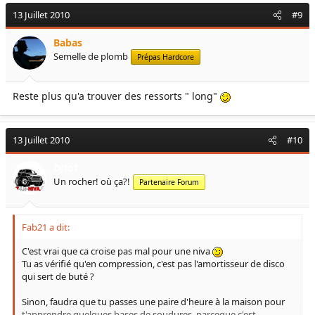
13 Juillet 2010
#9
Babas
Semelle de plomb
Prépas Hardcore
Reste plus qu'a trouver des ressorts " long"
13 Juillet 2010
#10
Djtof
Un rocher! où ça?!
Partenaire Forum
Fab21 a dit:
C'est vrai que ca croise pas mal pour une niva
Tu as vérifié qu'en compression, c'est pas l'amortisseur de disco
qui sert de buté ?
Sinon, faudra que tu passes une paire d'heure à la maison pour
t'apprendre quelques bases de soudures, parceque c'est