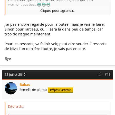
vraiment pas beau
Cliquez pour agrandir...
Allez, continues DJ, elle commence a être vraiment cool cette niva
!
Rendez-vous l'année prochaine au rasso des pirates
J'ai pas encore regardé pour la butée, mais je vais le faire.
Sinon pour l'arceau, oui il sera là dans peu de temps, car
+1 pour l'arceau. Tu devrais même le faire avant d'aller chercher
trop de risque maintenant.
trop loin les limites avec le bloc AR...
Pour les ressorts, va falloir voir, peut etre souder 2 ressorts
de Niva l'un derrière l'autre, je sais pas encore.
Bye
13 Juillet 2010
#11
Babas
Semelle de plomb
Prépas Hardcore
Djtof a dit: