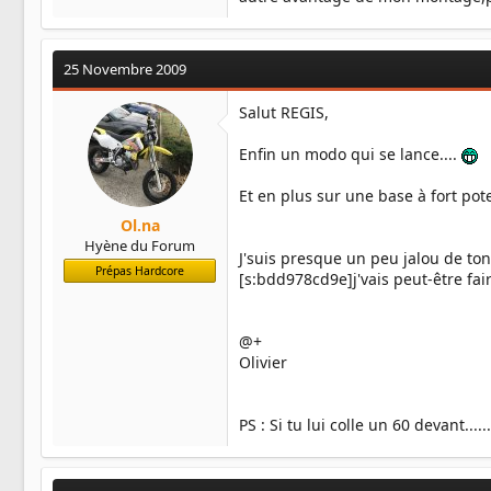
25 Novembre 2009
Salut REGIS,
Enfin un modo qui se lance....
Et en plus sur une base à fort pote
Ol.na
Hyène du Forum
J'suis presque un peu jalou de ton 
Prépas Hardcore
[s:bdd978cd9e]j'vais peut-être fair
@+
Olivier
PS : Si tu lui colle un 60 devant.....