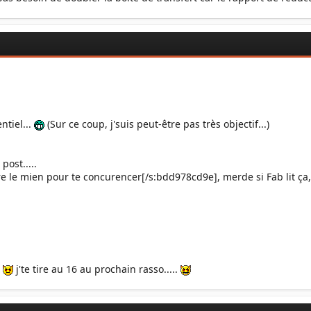
ntiel...
(Sur ce coup, j'suis peut-être pas très objectif...)
post.....
e le mien pour te concurencer[/s:bdd978cd9e], merde si Fab lit ça, i
.
j'te tire au 16 au prochain rasso.....