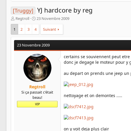
YJ hardcore by reg
[Truggy]
A
D
Regtroll
23 Novembre 2009
u
a
t
t
1
2
3
4
Suivant
e
e
u
d
r
e
23 Novembre 2009
d
d
e
é
certains se souviennent peut etre
l
b
donc je degage le moteur pour y g
a
u
d
t
au depart on prends une jeep un 
i
s
c
Regtroll
u
Si ça passait c'était
nettoyage et on demontes .....
s
beau!
s
VIP
i
o
n
on y voit deja plus clair