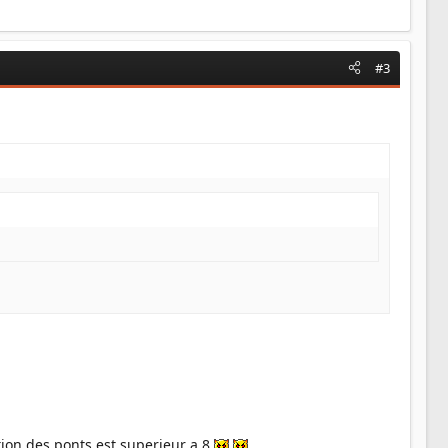
#3
ion des ponts est superieur a 8