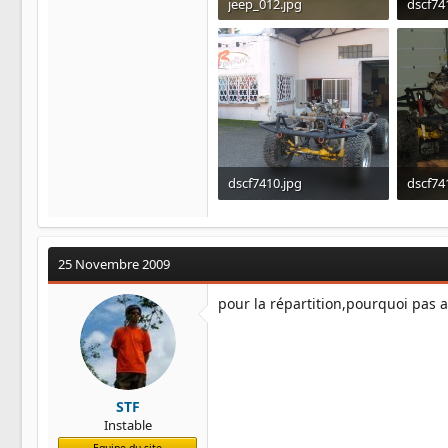
jeep_012.jpg
dscf74
213.3 KB · Affichages: 1
179 KB 
dscf7410.jpg
dscf74
186.9 KB · Affichages: 1
167.1 K
25 Novembre 2009
pour la répartition,pourquoi pas a
STF
Instable
Equipe du site