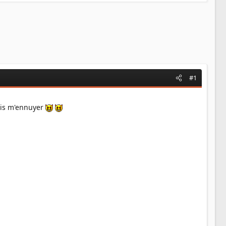
#1
vais m'ennuyer