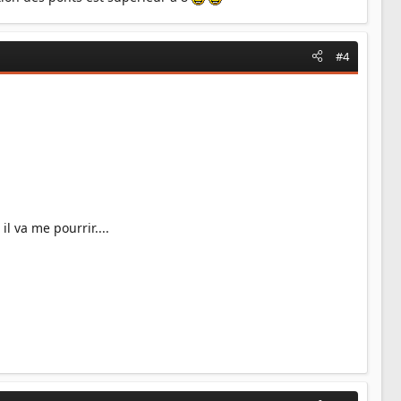
#4
l va me pourrir....