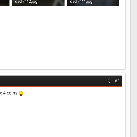
dscf7412.jpg
dscf7411.jpg
174.4 KB · Affichages: 1
217.2 KB · Affichages: 1
#2
ux 4 coins