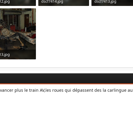
12.jpg
dscf7414.jpg
dscf7413.jpg
· Affichages: 1
184.1 KB · Affichages: 1
172 KB · Affichages: 1
13.jpg
B · Affichages: 1
vancer plus le train AV,les roues qui dépassent des la carlingue a