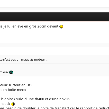
is je lui enleve en gros 20cm devant
ce n'est pas un mauvais moteur :!:
a mieux
oteur surtout en HO
est en boite meca
 bigblock suivi d'une th400 et d'une np205
instick
 besoin de doubler la boite de transfert car le rapport de reduct