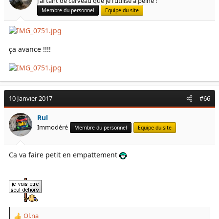
J’ai tant de cerveau que je l’utilise à peine !
Membre du personnel
Equipe du site
ça avance !!!!
10 Janvier 2017
#66
Rul
Immodéré
Membre du personnel
Equipe du site
Ca va faire petit en empattement
Ol.na