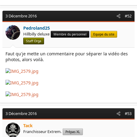
3 Décembre 2016
#52
Pedroland25
Hillbilly deluxe
Membre du personnel
Equipe du site
Staff Orga
Faut qu'je mette un commentaire pour séparer la vidéo des
photos, alors voilà.
3 Décembre 2016
#53
Tack
Franchisseur Extrem.
Prépas XL