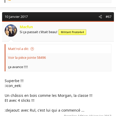
R
e
a
c
10 Janvier 2017
#67
t
i
Macfun
o
Si ça passait c'était beau!
Militant Pirate4x4
n
s
:
Matt'rol a dit:
Voir la pièce jointe 58496
ça avance !!!!
Superbe !!!
:icon_eek:
Un châssis en bois comme les Morgan, la classe !!!
Et avec 4 slicks !!!
:dejaout: avec Rul, c'est lui qui a commencé ...