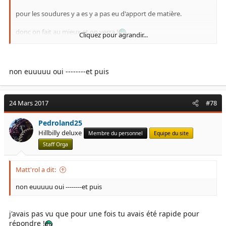
pour les soudures y a es y a pas eu d'apport de matière.
donc on fait au mieux et on verra !
Cliquez pour agrandir...
Mat' corrige moi si je me trompe !
non euuuuu oui --------et puis
24 Mars 2017
#78
Pedroland25
Hillbilly deluxe
Membre du personnel
Equipe du site
Staff Orga
Matt'rol a dit:
non euuuuu oui --------et puis
j'avais pas vu que pour une fois tu avais été rapide pour
répondre !