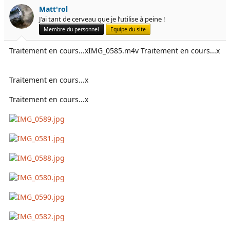
e
é
Matt'rol
l
b
J’ai tant de cerveau que je l’utilise à peine !
a
u
Membre du personnel
Equipe du site
d
t
i
Traitement en cours...xIMG_0585.m4v Traitement en cours...x
s
c
u
Traitement en cours...x
s
s
Traitement en cours...x
i
o
n