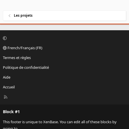
Les projets
French/Français (FR)
Termes et règles
Politique de confidentialité
Aide
Accueil
R
S
S
Block #1
This footer is unique to XenBase. You can edit all of these blocks by
going to