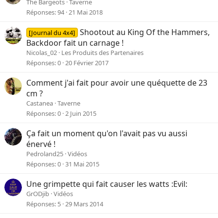
The Bargeots
Taverne
Réponses
94
21 Mai 2018
Shootout au King Of the Hammers,
[Journal du 4x4]
Backdoor fait un carnage !
Nicolas_02
Les Produits des Partenaires
Réponses
0
20 Février 2017
Comment j'ai fait pour avoir une quéquette de 23
cm ?
Castanea
Taverne
Réponses
0
2 Juin 2015
Ça fait un moment qu'on l'avait pas vu aussi
énervé !
Pedroland25
Vidéos
Réponses
0
31 Mai 2015
Une grimpette qui fait causer les watts :Evil:
GrODjib
Vidéos
Réponses
5
29 Mars 2014