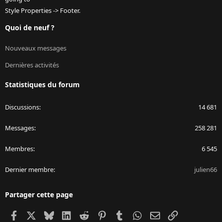
Style Properties -> Footer.
Quoi de neuf ?
Nouveaux messages
Dernières activités
Statistiques du forum
Discussions
14 681
Messages
258 281
Membres
6 545
Dernier membre
julien66
Partager cette page
Facebook
X
Bluesky
LinkedIn
Reddit
Pinterest
Tumblr
WhatsApp
Email
Lien