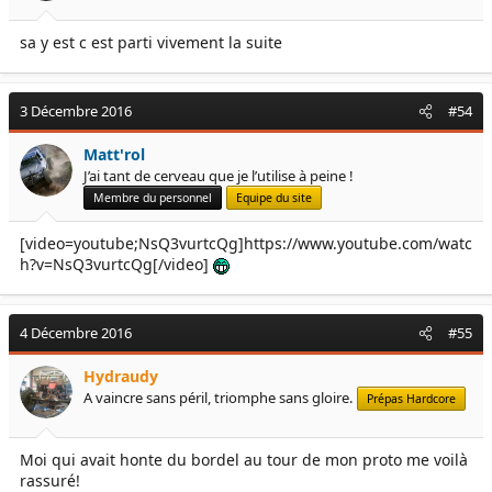
sa y est c est parti vivement la suite
3 Décembre 2016
#54
Matt'rol
J’ai tant de cerveau que je l’utilise à peine !
Membre du personnel
Equipe du site
[video=youtube;NsQ3vurtcQg]https://www.youtube.com/watc
h?v=NsQ3vurtcQg[/video]
4 Décembre 2016
#55
Hydraudy
A vaincre sans péril, triomphe sans gloire.
Prépas Hardcore
Moi qui avait honte du bordel au tour de mon proto me voilà
rassuré!