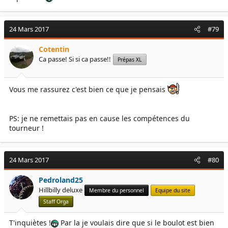
24 Mars 2017
#79
Cotentin
Ca passe! Si si ca passe!!
Prépas XL
Vous me rassurez c'est bien ce que je pensais
PS: je ne remettais pas en cause les compétences du
tourneur !
24 Mars 2017
#80
Pedroland25
Hillbilly deluxe
Membre du personnel
Equipe du site
Staff Orga
T'inquiètes !
Par la je voulais dire que si le boulot est bien