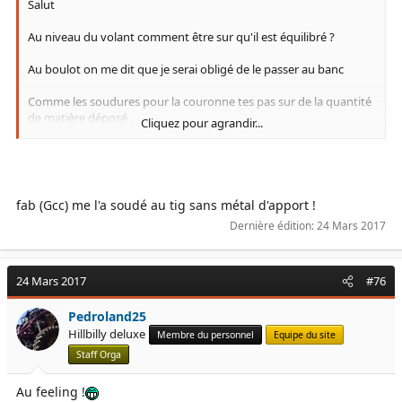
Salut
Au niveau du volant comment être sur qu'il est équilibré ?
Au boulot on me dit que je serai obligé de le passer au banc
Comme les soudures pour la couronne tes pas sur de la quantité
de matière déposé .
Cliquez pour agrandir...
Après c'est peut être négligeable, j'ai pas de notion la dedans
Merci d'avance bonne continuation !
fab (Gcc) me l'a soudé au tig sans métal d'apport !
Dernière édition:
24 Mars 2017
24 Mars 2017
#76
Pedroland25
Hillbilly deluxe
Membre du personnel
Equipe du site
Staff Orga
Au feeling !