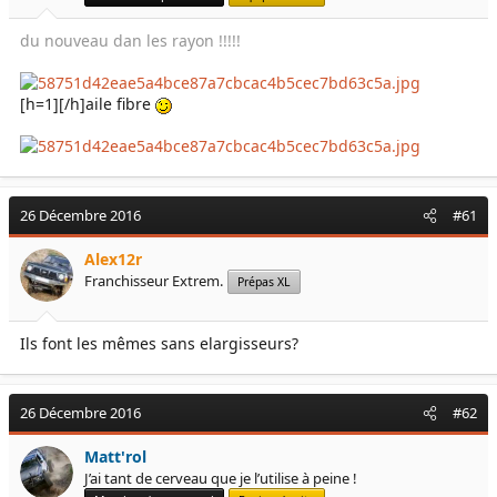
du nouveau dan les rayon !!!!!
[h=1][/h]aile fibre
26 Décembre 2016
#61
Alex12r
Franchisseur Extrem.
Prépas XL
Ils font les mêmes sans elargisseurs?
26 Décembre 2016
#62
Matt'rol
J’ai tant de cerveau que je l’utilise à peine !