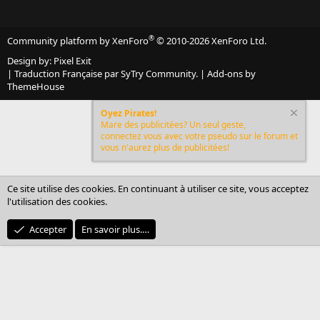
®
Community platform by XenForo
© 2010-2026 XenForo Ltd.
Design by:
Pixel Exit
|
Traduction Française par SyTry Community.
|
Add-ons by
ThemeHouse
Oyez Pirates!
Mare des publicitées? Un seul geste,
connectez vous avec votre pseudo sur le forum et
vous n'aurez plus de publicitées!
Ce site utilise des cookies. En continuant à utiliser ce site, vous acceptez
l'utilisation des cookies.
Accepter
En savoir plus.…