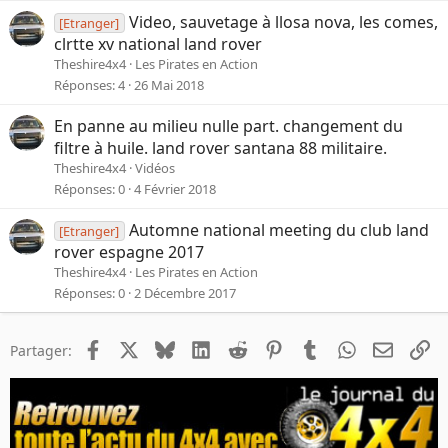
Video, sauvetage à llosa nova, les comes,
[Etranger]
clrtte xv national land rover
Theshire4x4
Les Pirates en Action
Réponses
4
26 Mai 2018
En panne au milieu nulle part. changement du
filtre à huile. land rover santana 88 militaire.
Theshire4x4
Vidéos
Réponses
0
4 Février 2018
Automne national meeting du club land
[Etranger]
rover espagne 2017
Theshire4x4
Les Pirates en Action
Réponses
0
2 Décembre 2017
Facebook
X
Bluesky
LinkedIn
Reddit
Pinterest
Tumblr
WhatsApp
Email
Li
Partager: