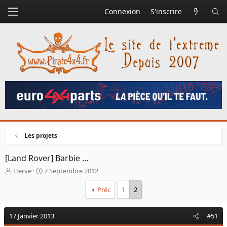
Connexion
S'inscrire
Les projets
[Land Rover] Barbie ...
A
D
Herve
7 Septembre 2012
u
a
t
t
Préc
1
2
e
e
u
d
17 Janvier 2013
r
e
#51
d
d