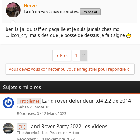
e
é
Herve
l
b
Là où on va y'a pas de routes.
Prépas XL
a
u
d
t
i
ben la j'ai du taff en pagaille et je suis jamais chez moi
s
...:icon_cry: mais des que je bosse de dessus je fait signe
c
u
s
s
Préc
1
2
i
o
Vous devez vous connecter ou vous enregistrer pour répondre ici.
n
Sujets similaires
Land rover défendeur td4 2.2 de 2014
[Problème]
Gebsi92
Moteur
Réponses
0
12 Mars 2023
Land Rover Party 2022 Les Videos
[01]
Theshire4x4
Les Pirates en Action
Réponses
1
4 Novembre 2022