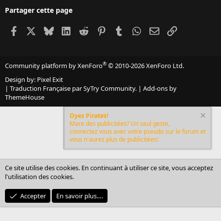
Partager cette page
Facebook
X
Bluesky
LinkedIn
Reddit
Pinterest
Tumblr
WhatsApp
Email
Lien
®
Community platform by XenForo
© 2010-2026 XenForo Ltd.
Design by:
Pixel Exit
|
Traduction Française par SyTry Community.
|
Add-ons by
ThemeHouse
Oyez Pirates!
Mare des publicitées? Un seul geste,
connectez vous avec votre pseudo sur le forum et
vous n'aurez plus de publicitées!
Ce site utilise des cookies. En continuant à utiliser ce site, vous acceptez
l'utilisation des cookies.
Accepter
En savoir plus.…