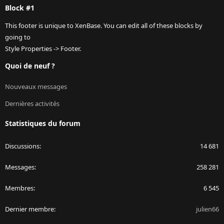
Block #1
This footer is unique to XenBase. You can edit all of these blocks by
going to
Style Properties -> Footer.
Quoi de neuf ?
Nouveaux messages
Dernières activités
Statistiques du forum
Discussions
14 681
Messages
258 281
Membres
6 545
Dernier membre
julien66