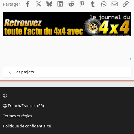
Facebook
X
Bluesky
LinkedIn
Reddit
Pinterest
Tumblr
WhatsApp
Email
Li
Partager:
Les projets
French/Français (FR)
Termes et règles
Politique de confidentialité