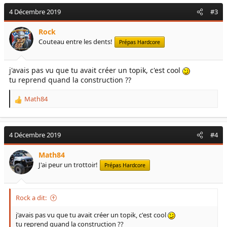
4 Décembre 2019
#3
Rock
Couteau entre les dents!
Prépas Hardcore
j'avais pas vu que tu avait créer un topik, c'est cool
tu reprend quand la construction ??
Math84
R
e
a
c
4 Décembre 2019
#4
t
i
Math84
o
J'ai peur un trottoir!
Prépas Hardcore
n
s
:
Rock a dit:
j'avais pas vu que tu avait créer un topik, c'est cool
tu reprend quand la construction ??