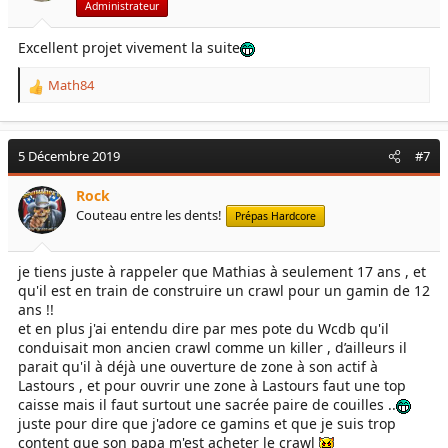
s
Administrateur
:
Excellent projet vivement la suite
Math84
R
e
a
c
5 Décembre 2019
#7
t
i
Rock
o
Couteau entre les dents!
Prépas Hardcore
n
s
:
je tiens juste à rappeler que Mathias à seulement 17 ans , et
qu'il est en train de construire un crawl pour un gamin de 12
ans !!
et en plus j'ai entendu dire par mes pote du Wcdb qu'il
conduisait mon ancien crawl comme un killer , d’ailleurs il
parait qu'il à déjà une ouverture de zone à son actif à
Lastours , et pour ouvrir une zone à Lastours faut une top
caisse mais il faut surtout une sacrée paire de couilles ..
juste pour dire que j'adore ce gamins et que je suis trop
content que son papa m'est acheter le crawl