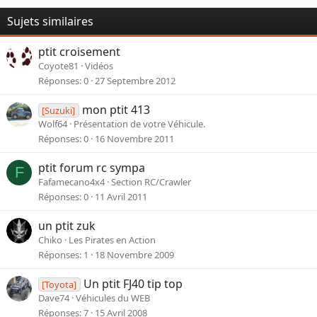
i
o
Sujets similaires
n
s
ptit croisement
:
Coyote81
Vidéos
Réponses
0
27 Septembre 2012
mon ptit 413
[Suzuki]
Wolf64
Présentation de votre Véhicule.
Réponses
0
16 Novembre 2011
ptit forum rc sympa
F
Fafamecano4x4
Section RC/Crawler
Réponses
0
11 Avril 2011
un ptit zuk
Chiko
Les Pirates en Action
Réponses
1
18 Novembre 2009
Un ptit FJ40 tip top
[Toyota]
Dave74
Véhicules du WEB
Réponses
7
15 Avril 2008