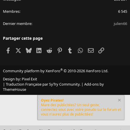
Membres
6 545
Dernier membre
julien66
Partager cette page
Facebook
X
Bluesky
LinkedIn
Reddit
Pinterest
Tumblr
WhatsApp
Email
Lien
®
Community platform by XenForo
© 2010-2026 XenForo Ltd.
Design by:
Pixel Exit
|
Traduction Française par SyTry Community.
|
Add-ons by
ThemeHouse
Oyez Pirates!
Mare des publicitées? Un seul geste,
connectez vous avec votre pseudo sur le forum et
vous n'aurez plus de publicitées!