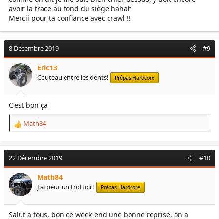
avoir la trace au fond du siège hahah
Mercii pour ta confiance avec crawl !!
8 Décembre 2019
#9
Eric13
Couteau entre les dents!
Prépas Hardcore
C'est bon ça
Math84
R
e
a
c
22 Décembre 2019
#10
t
i
Math84
o
J'ai peur un trottoir!
Prépas Hardcore
n
s
:
Salut a tous, bon ce week-end une bonne reprise, on a