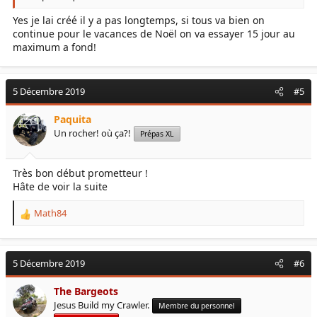
Yes je lai créé il y a pas longtemps, si tous va bien on
continue pour le vacances de Noël on va essayer 15 jour au
maximum a fond!
5 Décembre 2019
#5
Paquita
Un rocher! où ça?!
Prépas XL
Très bon début prometteur !
Hâte de voir la suite
Math84
R
e
a
c
5 Décembre 2019
#6
t
i
The Bargeots
o
Jesus Build my Crawler.
Membre du personnel
n