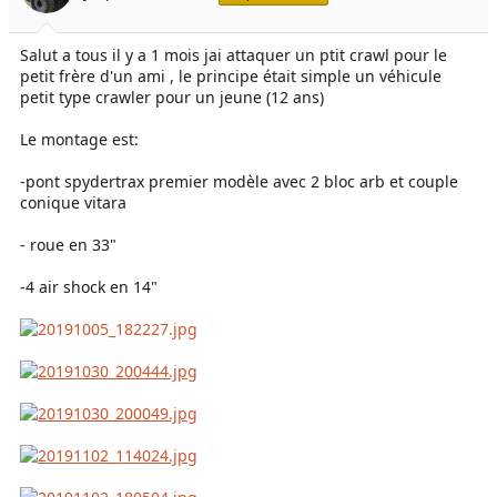
e
é
l
b
Salut a tous il y a 1 mois jai attaquer un ptit crawl pour le
a
u
petit frère d'un ami , le principe était simple un véhicule
d
t
i
petit type crawler pour un jeune (12 ans)
s
c
Le montage est:
u
s
-pont spydertrax premier modèle avec 2 bloc arb et couple
s
conique vitara
i
o
- roue en 33"
n
-4 air shock en 14"