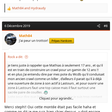
Math84
and
Hydraudy
R
e
a
c
6 Décembre 2019
#8
t
i
Math84
o
J'ai peur un trottoir!
Prépas Hardcore
n
s
:
Rock a dit:
je tiens juste à rappeler que Mathias à seulement 17 ans , et qu'il
est en train de construire un crawl pour un gamin de 12 ans !!
et en plus j'ai entendu dire par mes pote du Wcdb qu'il conduisait
mon ancien crawl comme un killer , d’ailleurs il parait qu'il à déjà
une ouverture de zone à son actif à Lastours , et pour ouvrir une
zone à Lastours faut une top caisse mais il faut surtout une
sacrée paire de couilles ..
juste pour dire que j'adore ce gamins et que je suis trop content
Cliquez pour agrandir...
que son papa m'est acheter le crawl
Merci steph!! Oui cette montée était pas facile haha et
comme on dit je me suis bien chier dessus, y doit encore