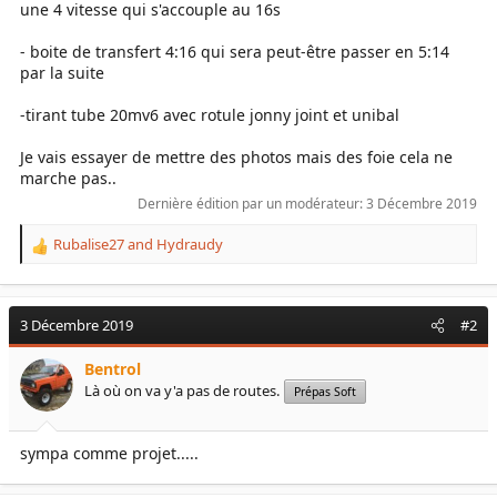
une 4 vitesse qui s'accouple au 16s
- boite de transfert 4:16 qui sera peut-être passer en 5:14
par la suite
-tirant tube 20mv6 avec rotule jonny joint et unibal
Je vais essayer de mettre des photos mais des foie cela ne
marche pas..
Dernière édition par un modérateur:
3 Décembre 2019
Rubalise27
and
Hydraudy
R
e
a
c
3 Décembre 2019
#2
t
i
Bentrol
o
Là où on va y'a pas de routes.
n
Prépas Soft
s
:
sympa comme projet.....