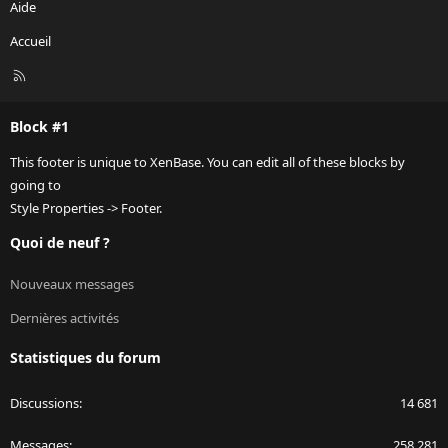
Aide
Accueil
R
S
S
Block #1
This footer is unique to XenBase. You can edit all of these blocks by
going to
Style Properties -> Footer.
Quoi de neuf ?
Nouveaux messages
Dernières activités
Statistiques du forum
Discussions
14 681
Messages
258 281