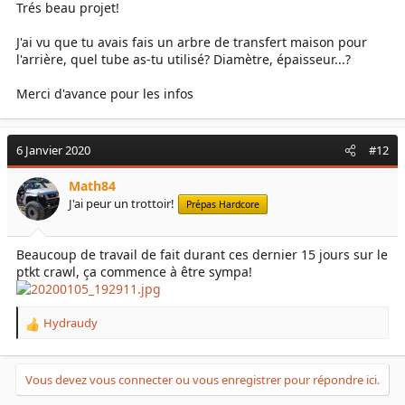
Trés beau projet!
J'ai vu que tu avais fais un arbre de transfert maison pour
l'arrière, quel tube as-tu utilisé? Diamètre, épaisseur...?
Merci d'avance pour les infos
6 Janvier 2020
#12
Math84
J'ai peur un trottoir!
Prépas Hardcore
Beaucoup de travail de fait durant ces dernier 15 jours sur le
ptkt crawl, ça commence à être sympa!
Hydraudy
R
e
a
c
Vous devez vous connecter ou vous enregistrer pour répondre ici.
t