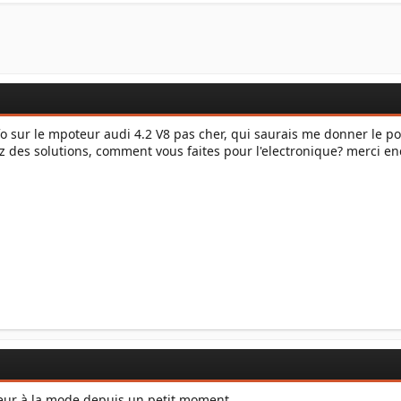
info sur le mpoteur audi 4.2 V8 pas cher, qui saurais me donner le po
ez des solutions, comment vous faites pour l'electronique? merci en
teur à la mode depuis un petit moment