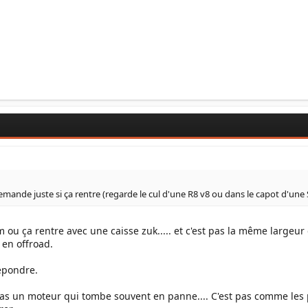
emande juste si ça rentre (regarde le cul d'une R8 v8 ou dans le capot d'une 
m ou ça rentre avec une caisse zuk..... et c'est pas la même largeur
 en offroad.
épondre.
t pas un moteur qui tombe souvent en panne.... C'est pas comme les