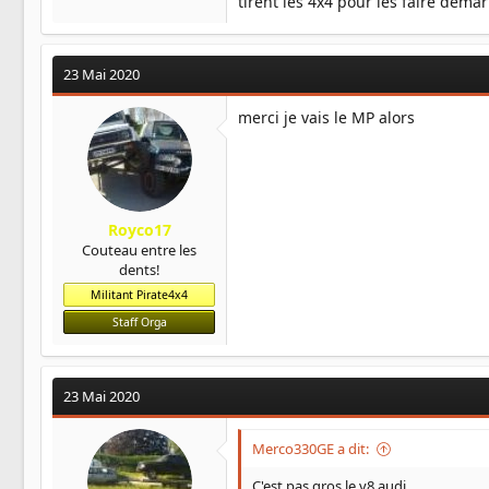
tirent les 4x4 pour les faire démar
23 Mai 2020
merci je vais le MP alors
Royco17
Couteau entre les
dents!
Militant Pirate4x4
Staff Orga
23 Mai 2020
Merco330GE a dit:
C'est pas gros le v8 audi.