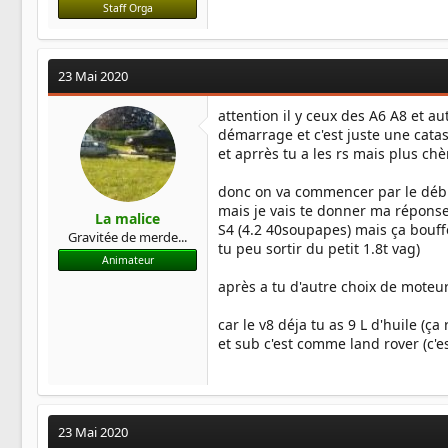
Staff Orga
23 Mai 2020
attention il y ceux des A6 A8 et a
démarrage et c'est juste une catas
et aprrès tu a les rs mais plus chè
donc on va commencer par le débu
mais je vais te donner ma réponse 
La malice
S4 (4.2 40soupapes) mais ça bouffe 
Gravitée de merde...
tu peu sortir du petit 1.8t vag)
Animateur
après a tu d'autre choix de moteu
car le v8 déja tu as 9 L d'huile (
et sub c'est comme land rover (c'e
23 Mai 2020