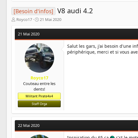
V8 audi 4.2
[Besoin d'infos]
A
D
Royco17
21 Mai 2020
u
a
t
t
21 Mai 2020
e
e
u
d
Salut les gars, j'ai besoin d'une 
r
e
périphérique, merci et si vous av
d
d
e
é
l
b
a
u
d
t
Royco17
i
Couteau entre les
s
dents!
c
u
Militant Pirate4x4
s
Staff Orga
s
i
o
n
22 Mai 2020
Inspiration du 65 ça
c'st le mo