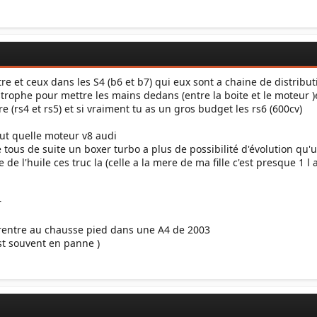
utre et ceux dans les S4 (b6 et b7) qui eux sont a chaine de distrib
trophe pour mettre les mains dedans (entre la boite et le moteur )e
re (rs4 et rs5) et si vraiment tu as un gros budget les rs6 (600cv)
t quelle moteur v8 audi
tous de suite un boxer turbo a plus de possibilité d'évolution qu'u
de l'huile ces truc la (celle a la mere de ma fille c'est presque 1 l
r
ça rentre au chausse pied dans une A4 de 2003
st souvent en panne )