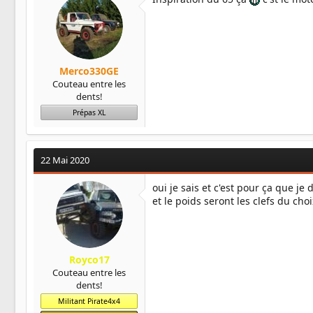
Merco330GE
Couteau entre les
dents!
Prépas XL
22 Mai 2020
oui je sais et c'est pour ça que je 
et le poids seront les clefs du cho
Royco17
Couteau entre les
dents!
Militant Pirate4x4