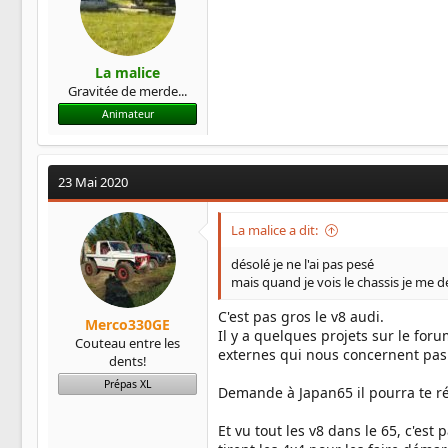
La malice
Gravitée de merde...
Animateur
23 Mai 2020
La malice a dit:
désolé je ne l'ai pas pesé
mais quand je vois le chassis je me d
C'est pas gros le v8 audi.
Merco330GE
Il y a quelques projets sur le foru
Couteau entre les
externes qui nous concernent pas
dents!
Prépas XL
Demande à Japan65 il pourra te r
Et vu tout les v8 dans le 65, c'es