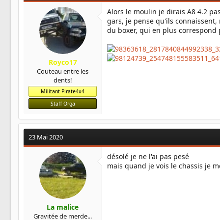
Alors le moulin je dirais A8 4.2 pa
gars, je pense qu'ils connaissent, 
du boxer, qui en plus correspond 
Royco17
Couteau entre les
dents!
Militant Pirate4x4
Staff Orga
23 Mai 2020
désolé je ne l'ai pas pesé
mais quand je vois le chassis je m
La malice
Gravitée de merde...