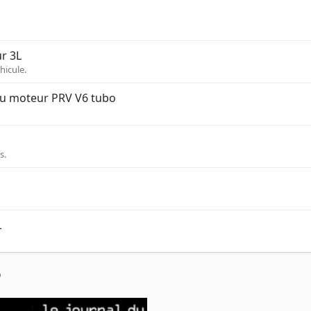
ur 3L
hicule.
 au moteur PRV V6 tubo
s.
L
l
Lien