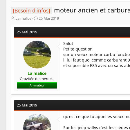
moteur ancien et carbur
[Besoin d'infos]
A
D
La malice
25 Mai 2019
u
a
t
t
25 Mai 2019
e
e
u
d
Salut
r
e
Petite question
d
d
sur un vieux moteur carbu foncti
e
é
l
b
il lui faut quoi comme carburant 9
a
u
et si possible E85 avec ou sans add
d
t
La malice
i
Gravitée de merde...
s
c
Animateur
u
s
s
25 Mai 2019
i
o
qu'est ce que tu appelles vieux mo
n
Sur les jeep willys c'est les sièg