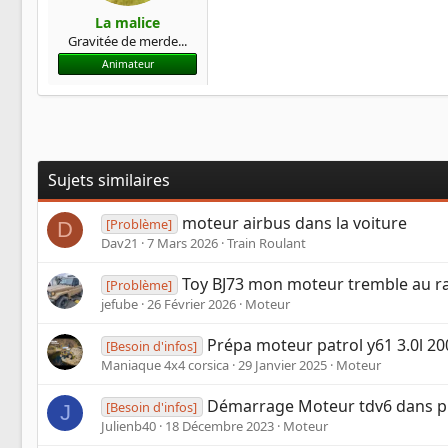
La malice
Gravitée de merde...
Animateur
Sujets similaires
moteur airbus dans la voiture
[Problème]
D
Dav21
7 Mars 2026
Train Roulant
Toy BJ73 mon moteur tremble au ra
[Problème]
jefube
26 Février 2026
Moteur
Prépa moteur patrol y61 3.0l 20
[Besoin d'infos]
Maniaque 4x4 corsica
29 Janvier 2025
Moteur
Démarrage Moteur tdv6 dans p
[Besoin d'infos]
J
Julienb40
18 Décembre 2023
Moteur