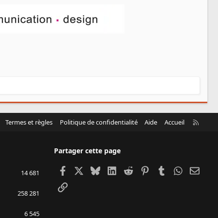
R
Termes et règles
Politique de confidentialité
Aide
Accueil
S
S
Partager cette page
Facebook
X
Bluesky
LinkedIn
Reddit
Pinterest
Tumblr
WhatsApp
Email
14 681
Lien
258 281
6 545