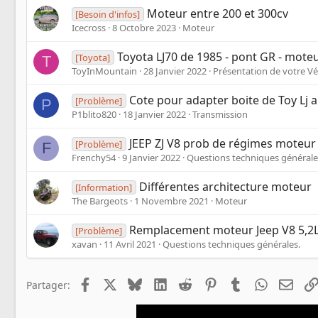
Moteur entre 200 et 300cv
[Besoin d'infos]
Icecross
8 Octobre 2023
Moteur
Toyota LJ70 de 1985 - pont GR - mote
[Toyota]
T
ToyInMountain
28 Janvier 2022
Présentation de votre Vé
Cote pour adapter boite de Toy Lj
[Problème]
P
P1blito820
18 Janvier 2022
Transmission
JEEP ZJ V8 prob de régimes moteur
[Problème]
F
Frenchy54
9 Janvier 2022
Questions techniques générale
Différentes architecture moteur
[Information]
The Bargeots
1 Novembre 2021
Moteur
Remplacement moteur Jeep V8 5,2
[Problème]
xavan
11 Avril 2021
Questions techniques générales.
Facebook
X
Bluesky
LinkedIn
Reddit
Pinterest
Tumblr
WhatsApp
Emai
Partager: