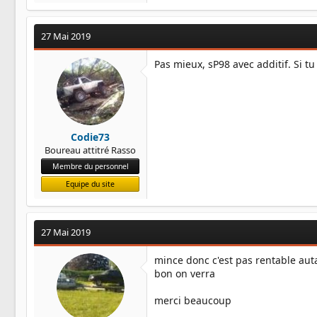
27 Mai 2019
Pas mieux, sP98 avec additif. Si tu
Codie73
Boureau attitré Rasso
Membre du personnel
Equipe du site
27 Mai 2019
mince donc c'est pas rentable aut
bon on verra
merci beaucoup