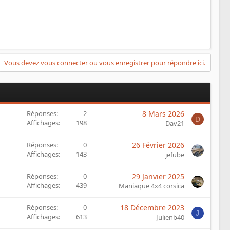
Vous devez vous connecter ou vous enregistrer pour répondre ici.
Réponses
2
8 Mars 2026
D
Affichages
198
Dav21
Réponses
0
26 Février 2026
Affichages
143
jefube
Réponses
0
29 Janvier 2025
Affichages
439
Maniaque 4x4 corsica
Réponses
0
18 Décembre 2023
J
Affichages
613
Julienb40