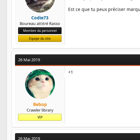
Est ce que tu peux préciser marq
Codie73
Boureau attitré Rasso
Membre du personnel
Equipe du site
26 Mai 2019
+1
Bebop
Crawler library
VIP
26 Mai 2019