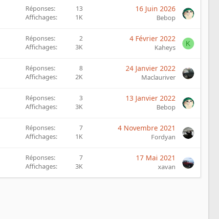
Réponses
13
16 Juin 2026
Affichages
1K
Bebop
Réponses
2
4 Février 2022
K
Affichages
3K
Kaheys
Réponses
8
24 Janvier 2022
Affichages
2K
Maclauriver
Réponses
3
13 Janvier 2022
Affichages
3K
Bebop
Réponses
7
4 Novembre 2021
Affichages
1K
Fordyan
Réponses
7
17 Mai 2021
Affichages
3K
xavan