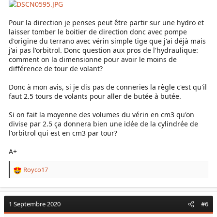
Pour la direction je penses peut être partir sur une hydro et
laisser tomber le boitier de direction donc avec pompe
d'origine du terrano avec vérin simple tige que j'ai déjà mais
j'ai pas l'orbitrol. Donc question aux pros de l'hydraulique:
comment on la dimensionne pour avoir le moins de
différence de tour de volant?
Donc à mon avis, si je dis pas de conneries la règle c'est qu'il
faut 2.5 tours de volants pour aller de butée à butée.
Si on fait la moyenne des volumes du vérin en cm3 qu'on
divise par 2.5 ça donnera bien une idée de la cylindrée de
l'orbitrol qui est en cm3 par tour?
A+
Royco17
R
e
a
c
1 Septembre 2020
#6
t
i