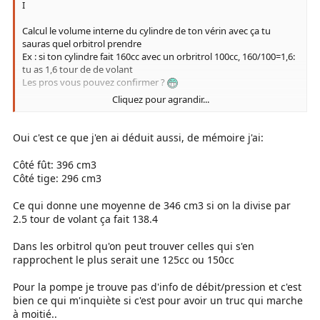
Donc à mon avis, si je dis pas de conneries la règle c'est qu'il faut
I
2.5 tours de volants pour aller de butée à butée.
Calcul le volume interne du cylindre de ton vérin avec ça tu
Si on fait la moyenne des volumes du vérin en cm3 qu'on divise
sauras quel orbitrol prendre
par 2.5 ça donnera bien une idée de la cylindrée de l'orbitrol qui
Ex : si ton cylindre fait 160cc avec un orbritrol 100cc, 160/100=1,6:
est en cm3 par tour?
tu as 1,6 tour de de volant
Les pros vous pouvez confirmer ?
A+
Cliquez pour agrandir...
Une chose importante aussi, c'est la pompe si elle ne débite pas
assez tu auras du mal à braquer où se sera lent voir bloqué par
moment
Oui c'est ce que j'en ai déduit aussi, de mémoire j'ai:
Côté fût: 396 cm3
Côté tige: 296 cm3
Ce qui donne une moyenne de 346 cm3 si on la divise par
2.5 tour de volant ça fait 138.4
Dans les orbitrol qu'on peut trouver celles qui s'en
rapprochent le plus serait une 125cc ou 150cc
Pour la pompe je trouve pas d'info de débit/pression et c'est
bien ce qui m'inquiète si c'est pour avoir un truc qui marche
à moitié..