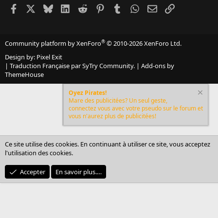
Facebook
X
Bluesky
LinkedIn
Reddit
Pinterest
Tumblr
WhatsApp
Email
Lien
®
Community platform by XenForo
© 2010-2026 XenForo Ltd.
Design by:
Pixel Exit
|
Traduction Française par SyTry Community.
|
Add-ons by
ThemeHouse
Oyez Pirates!
Mare des publicitées? Un seul geste,
connectez vous avec votre pseudo sur le forum et
vous n'aurez plus de publicitées!
Ce site utilise des cookies. En continuant à utiliser ce site, vous acceptez
l'utilisation des cookies.
Accepter
En savoir plus.…