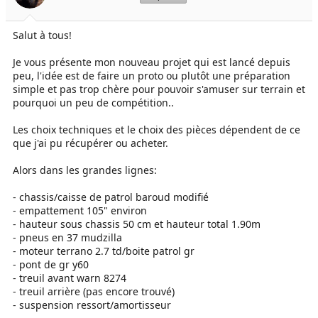
e
é
l
b
Salut à tous!
a
u
d
t
i
Je vous présente mon nouveau projet qui est lancé depuis
s
peu, l'idée est de faire un proto ou plutôt une préparation
c
simple et pas trop chère pour pouvoir s'amuser sur terrain et
u
pourquoi un peu de compétition..
s
s
Les choix techniques et le choix des pièces dépendent de ce
i
que j'ai pu récupérer ou acheter.
o
n
Alors dans les grandes lignes:
- chassis/caisse de patrol baroud modifié
- empattement 105" environ
- hauteur sous chassis 50 cm et hauteur total 1.90m
- pneus en 37 mudzilla
- moteur terrano 2.7 td/boite patrol gr
- pont de gr y60
- treuil avant warn 8274
- treuil arrière (pas encore trouvé)
- suspension ressort/amortisseur