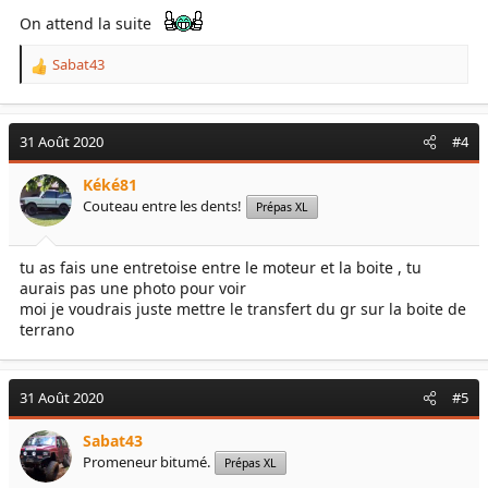
On attend la suite
Sabat43
R
e
a
c
31 Août 2020
#4
t
i
Kéké81
o
Couteau entre les dents!
Prépas XL
n
s
:
tu as fais une entretoise entre le moteur et la boite , tu
aurais pas une photo pour voir
moi je voudrais juste mettre le transfert du gr sur la boite de
terrano
31 Août 2020
#5
Sabat43
Promeneur bitumé.
Prépas XL