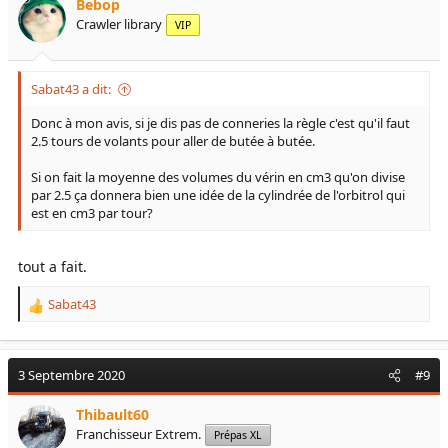
Bebop
Crawler library
VIP
Sabat43 a dit:
Donc à mon avis, si je dis pas de conneries la règle c'est qu'il faut
2.5 tours de volants pour aller de butée à butée.
Si on fait la moyenne des volumes du vérin en cm3 qu'on divise
par 2.5 ça donnera bien une idée de la cylindrée de l'orbitrol qui
est en cm3 par tour?
tout a fait.
Sabat43
R
e
a
c
3 Septembre 2020
#9
t
i
Thibault60
o
Franchisseur Extrem.
Prépas XL
n