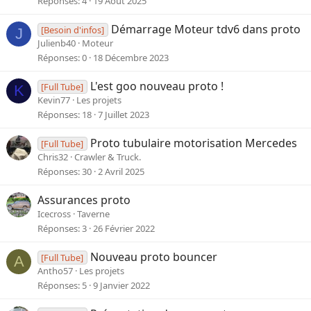
Réponses
4
19 Août 2025
Démarrage Moteur tdv6 dans proto
[Besoin d'infos]
J
Julienb40
Moteur
Réponses
0
18 Décembre 2023
L'est goo nouveau proto !
[Full Tube]
K
Kevin77
Les projets
Réponses
18
7 Juillet 2023
Proto tubulaire motorisation Mercedes
[Full Tube]
Chris32
Crawler & Truck.
Réponses
30
2 Avril 2025
Assurances proto
Icecross
Taverne
Réponses
3
26 Février 2022
Nouveau proto bouncer
[Full Tube]
A
Antho57
Les projets
Réponses
5
9 Janvier 2022