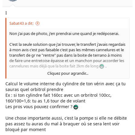
s
:
I
Sabat43 a dit:
Non j'ai pas de photo, j'en prendrai une quand je redéposerai.
C'est la seule solution que j'ai trouver, le transfert j'avais regardais
à mon avis c'est pas faisable c'est pas les mêmes cannelures et le
transfert de gr ne "rentre" pas dans la boite de terrano à moins
de faire une entretoise épaisse et un manchon pour accorder les
cannelures mais déjà que la boite fait 2km de long
..
Cliquez pour agrandir...
La suite, donc j'ai couper les longerons arrières et je suis reparti
avec du profilé rectangle pour laisser la place au pont en
Calcul le volume interne du cylindre de ton vérin avec ça tu
compression. J'ai aussi resserrer les ailes arrières
sauras quel orbitrol prendre
Ex : si ton cylindre fait 160cc avec un orbritrol 100cc,
Voir la pièce jointe 148303
160/100=1,6: tu as 1,6 tour de de volant
Les pros vous pouvez confirmer ?
Voir la pièce jointe 148304
Une chose importante aussi, c'est la pompe si elle ne débite
Voir la pièce jointe 148305
pas assez tu auras du mal à braquer où se sera lent voir
bloqué par moment
Pareil avec les longerons avant