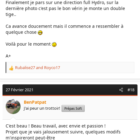
Finalement je pars sur une direction full Hydro, sur la
dernière photo c'est pas le bon vérin je monte un double
tige..
Ca avance doucement mais il commence a ressembler à
quelque chose
Voilà pour le moment
A+
Rubalise27
and
Royco17
R
e
a
c
27 Février 2021
#18
t
i
BenPatpat
o
J'ai peur un trottoir!
Prépas Soft
n
s
:
C'est beau ! Beau travail, avec envie et passion !
Projet que je vais jalousement suivre, quelques modifs
m'inspireront peut-être