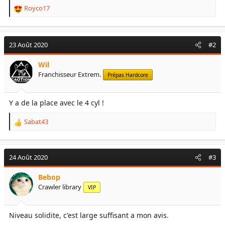
Royco17
R
e
a
c
23 Août 2020
#2
t
i
Wil
o
Franchisseur Extrem.
n
Prépas Hardcore
s
:
Y a de la place avec le 4 cyl !
Sabat43
R
e
a
c
24 Août 2020
#3
t
i
Bebop
o
Crawler library
VIP
n
s
:
Niveau solidite, c'est large suffisant a mon avis.