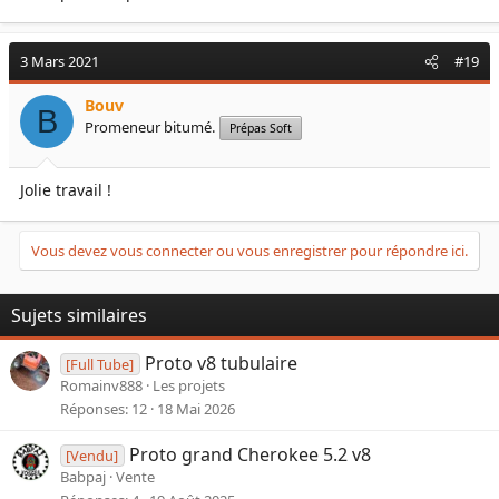
3 Mars 2021
#19
Bouv
B
Promeneur bitumé.
Prépas Soft
Jolie travail !
Vous devez vous connecter ou vous enregistrer pour répondre ici.
Sujets similaires
Proto v8 tubulaire
[Full Tube]
Romainv888
Les projets
Réponses
12
18 Mai 2026
Proto grand Cherokee 5.2 v8
[Vendu]
Babpaj
Vente