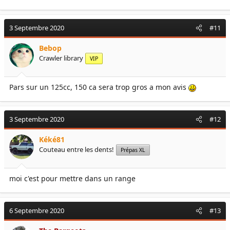
3 Septembre 2020
#11
Bebop
Crawler library
VIP
Pars sur un 125cc, 150 ca sera trop gros a mon avis
3 Septembre 2020
#12
Kéké81
Couteau entre les dents!
Prépas XL
moi c'est pour mettre dans un range
6 Septembre 2020
#13