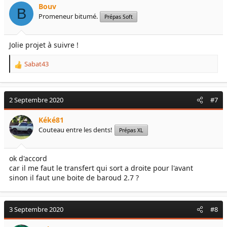
Bouv
o
B
Promeneur bitumé.
Prépas Soft
n
s
:
Jolie projet à suivre !
Sabat43
R
e
a
c
2 Septembre 2020
#7
t
i
Kéké81
o
Couteau entre les dents!
Prépas XL
n
s
:
ok d'accord
car il me faut le transfert qui sort a droite pour l'avant
sinon il faut une boite de baroud 2.7 ?
3 Septembre 2020
#8