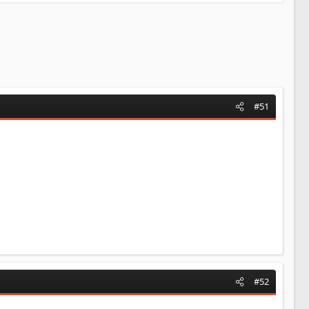
#51
#52