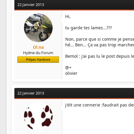
22 Janvier 2013
Hi,
tu garde tes lames...???
Non, parce que si comme je pense av
hé... Ben... Ça va pas trop marcher.
Ol.na
Hyène du Forum
Bemol : j'ai pas lu le post depuis l
Prépas Hardcore
@+
olivier
22 Janvier 2013
j'dit une connerie :faudrait pas de