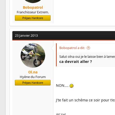
Bobopatrol
Franchisseur Extrem.
Prépas Hardcore
23 Janvier 2013
Bobopatrol a dit:
Salut olna oui je le laisse bien à lam
ca devrait aller ?
Ol.na
Hyène du Forum
Prépas Hardcore
NON....
J'te fait un schéma ce soir pour t'e
At' tal...