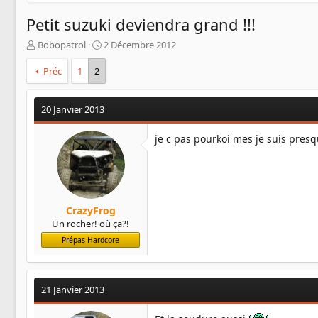
Petit suzuki deviendra grand !!!
A
D
Bobopatrol
2 Décembre 2012
u
a
t
t
Préc
1
2
e
e
u
d
r
e
20 Janvier 2013
d
d
e
é
je c pas pourkoi mes je suis presq
l
b
a
u
d
t
i
s
c
CrazyFrog
u
Un rocher! où ça?!
s
Prépas Hardcore
s
i
o
n
21 Janvier 2013