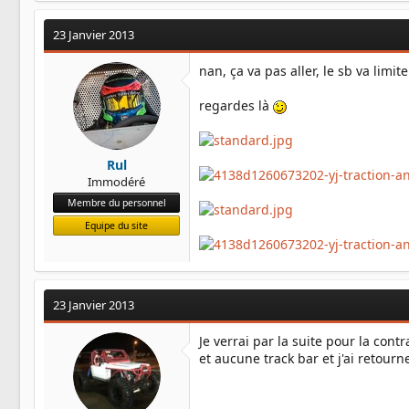
23 Janvier 2013
nan, ça va pas aller, le sb va limit
regardes là
Rul
Immodéré
Membre du personnel
Equipe du site
23 Janvier 2013
Je verrai par la suite pour la con
et aucune track bar et j'ai retourn