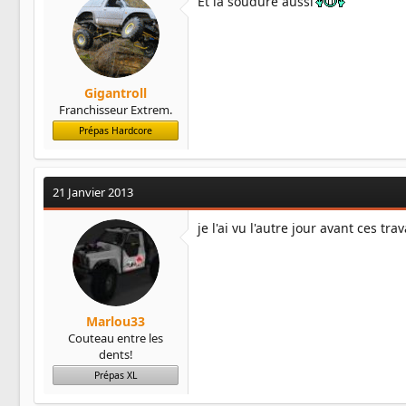
Et la soudure aussi
Gigantroll
Franchisseur Extrem.
Prépas Hardcore
21 Janvier 2013
je l'ai vu l'autre jour avant ces t
Marlou33
Couteau entre les
dents!
Prépas XL