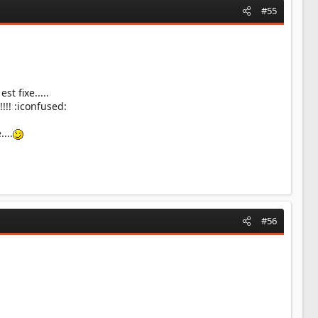
#55
t fixe.....
!!! :iconfused:
...
#56