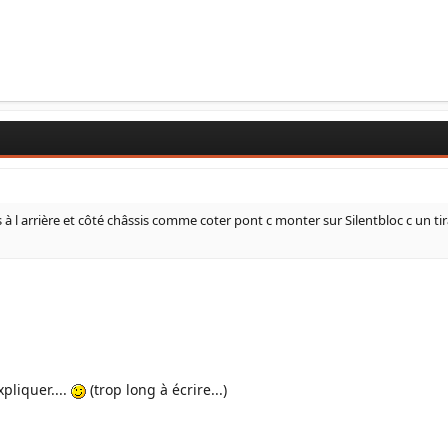
es à l arrière et côté châssis comme coter pont c monter sur Silentbloc c un tira
xpliquer....
(trop long à écrire...)