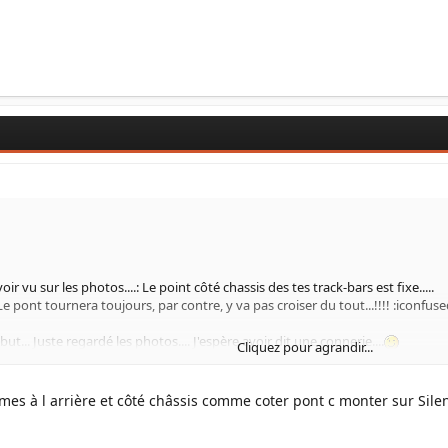
 vu sur les photos....: Le point côté chassis des tes track-bars est fixe.....
 Le pont tournera toujours, par contre, y va pas croiser du tout...!!!! :iconfuse
but... Juste regardé les photos.... J'espère avoir dit une connerie....
Cliquez pour agrandir...
lames à l arrière et côté châssis comme coter pont c monter sur Silent