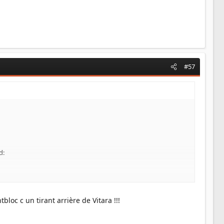
#57
d:
bloc c un tirant arrière de Vitara !!!