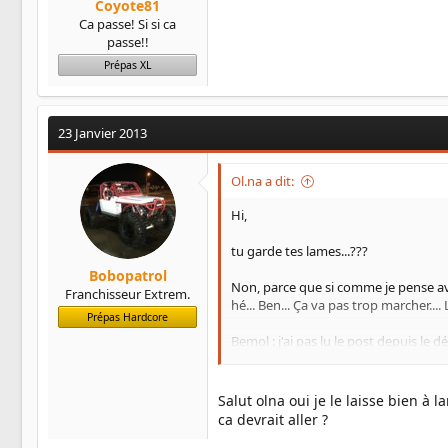
Coyote81
Ca passe! Si si ca
passe!!
Prépas XL
23 Janvier 2013
Ol.na a dit:
Hi,
tu garde tes lames...???
Bobopatrol
Non, parce que si comme je pense avoir
Franchisseur Extrem.
hé... Ben... Ça va pas trop marcher....
Prépas Hardcore
Bemol : j'ai pas lu le post depuis le dé
@+
olivier
Salut olna oui je le laisse bien à 
ca devrait aller ?