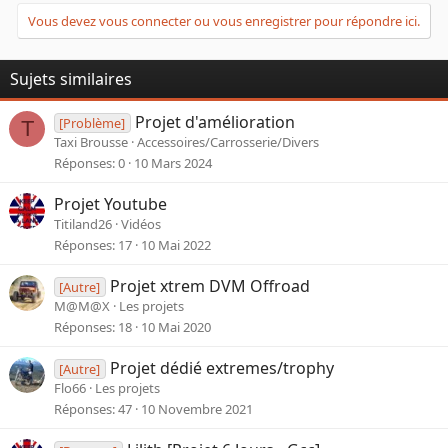
Vous devez vous connecter ou vous enregistrer pour répondre ici.
Sujets similaires
Projet d'amélioration
[Problème]
T
Taxi Brousse
Accessoires/Carrosserie/Divers
Réponses
0
10 Mars 2024
Projet Youtube
Titiland26
Vidéos
Réponses
17
10 Mai 2022
Projet xtrem DVM Offroad
[Autre]
M@M@X
Les projets
Réponses
18
10 Mai 2020
Projet dédié extremes/trophy
[Autre]
Flo66
Les projets
Réponses
47
10 Novembre 2021