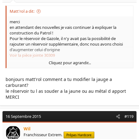
Matt'rol a dit:
merci
en attendant des nouvelles je vais continuer à expliquer la
construction du Patrol !
Pour le réservoir de Gazole, il n'y avait pas la possibilité de
rajouter un réservoir supplémentaire, donc nous avons choisi
d'augmenter celui d'origine
Voir la pièce jointe 30309
Cliquez pour agrandir...
Voir la pièce jointe 30310
Voir la pièce jointe 30311
bonjours matt'rol comment a tu modifier la jauge a
carburant?
Voir la pièce jointe 30312
le réservoir tu l as souder a la jaune ou au métal d apport
MERCI
nous passons ainsi de 90L à 130L
A 12L au 100 cela fait entre 800 et 1000km d'autonomie
16 Septembre 2015
#119
Wil
Franchisseur Extrem.
Prépas Hardcore