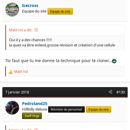
Icecross
Equipe du site
Equipe du site
Matt'rol a dit:
Oui il y a des chances !!!!!
la ques va être enlevé,grosse révision et création d'une cellule
Toi faut que tu me donne ta technique pour te cloner...
Matt'rol
R
e
a
c
7 Janvier 2018
#130
t
i
Pedroland25
o
Hillbilly deluxe
Membre du personnel
Equipe du site
n
s
Staff Orga
: