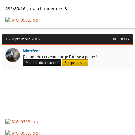
235/85/16 ça va changer des 31
15 Septembre 2015
#117
Matt'rol
J’ai tant de cerveau que je l’utilise à peine !
Membre du personnel
Equipe du site
Mattroll change ses ponts
pour des
ratio plu cour ... il pourra
avoir des roues en 16 , avec des pneus en 235/85/16 et une
meilleur garde au sol ...