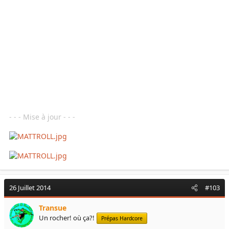
- ne pas rouler vite sur route
- ne jamais rouler la nuit
- dans les zones désertiques du Sahel on s'arrange pour passer
à plusieurs véhicules
- on ne donne pas son itinéraire en s'arrêtant à la pompe ou au
marché
- on ne va pas en ville juste avant d'aller au bivouac mais le
lendemain matin avant de repartir
En respectant ces quelques consignes on élimine
considérablement les risques.
- - - Mise à jour - - -
26 Juillet 2014
#103
Transue
Un rocher! où ça?!
Prépas Hardcore