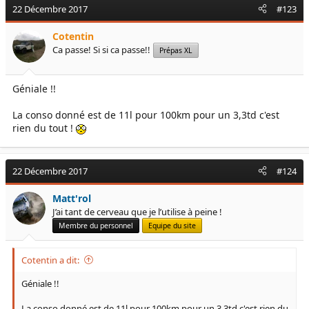
c
22 Décembre 2017
#123
t
i
Cotentin
o
Ca passe! Si si ca passe!!
Prépas XL
n
s
:
Géniale !!
La conso donné est de 11l pour 100km pour un 3,3td c'est
rien du tout !
22 Décembre 2017
#124
Matt'rol
J’ai tant de cerveau que je l’utilise à peine !
Membre du personnel
Equipe du site
Cotentin a dit:
Géniale !!
La conso donné est de 11l pour 100km pour un 3,3td c'est rien du