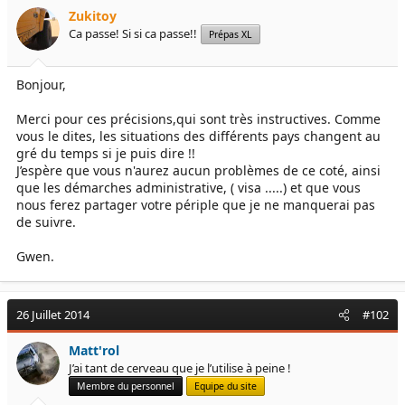
e
é
Zukitoy
l
b
Ca passe! Si si ca passe!!
Prépas XL
a
u
d
t
i
Bonjour,
s
c
Merci pour ces précisions,qui sont très instructives. Comme
u
vous le dites, les situations des différents pays changent au
s
gré du temps si je puis dire !!
s
J’espère que vous n'aurez aucun problèmes de ce coté, ainsi
i
que les démarches administrative, ( visa .....) et que vous
o
nous ferez partager votre périple que je ne manquerai pas
n
de suivre.
Gwen.
26 Juillet 2014
#102
Matt'rol
J’ai tant de cerveau que je l’utilise à peine !
Membre du personnel
Equipe du site