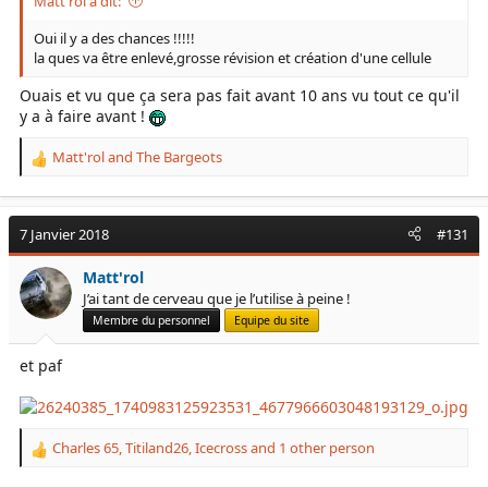
Matt'rol a dit:
Oui il y a des chances !!!!!
la ques va être enlevé,grosse révision et création d'une cellule
Ouais et vu que ça sera pas fait avant 10 ans vu tout ce qu'il
y a à faire avant !
Matt'rol
and
The Bargeots
R
e
a
c
7 Janvier 2018
#131
t
i
Matt'rol
o
J’ai tant de cerveau que je l’utilise à peine !
n
s
Membre du personnel
Equipe du site
:
et paf
Charles 65
,
Titiland26
,
Icecross
and 1 other person
R
e