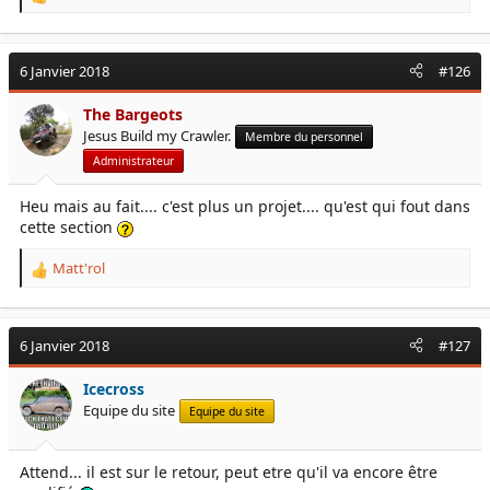
R
e
a
c
6 Janvier 2018
#126
t
i
The Bargeots
o
Jesus Build my Crawler.
Membre du personnel
n
s
Administrateur
:
Heu mais au fait.... c'est plus un projet.... qu'est qui fout dans
cette section
Matt'rol
R
e
a
c
6 Janvier 2018
#127
t
i
Icecross
o
Equipe du site
Equipe du site
n
s
:
Attend... il est sur le retour, peut etre qu'il va encore être