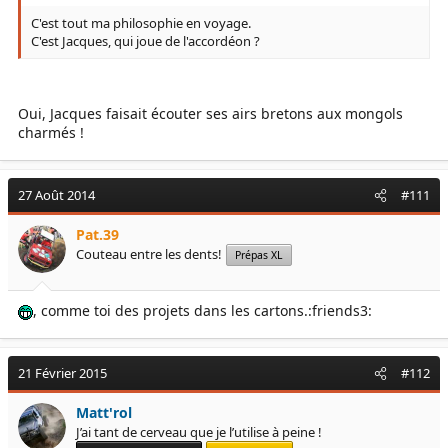
- ne jamais rouler la nuit
C'est tout ma philosophie en voyage.
- dans les zones désertiques du Sahel on s'arrange pour passer à
C'est Jacques, qui joue de l'accordéon ?
plusieurs véhicules
- on ne donne pas son itinéraire en s'arrêtant à la pompe ou au
marché
- on ne va pas en ville juste avant d'aller au bivouac mais le
Oui, Jacques faisait écouter ses airs bretons aux mongols
lendemain matin avant de repartir
charmés !
En respectant ces quelques consignes on élimine
considérablement les risques.
27 Août 2014
#111
- - - Mise à jour - - -
Pat.39
Voir la pièce jointe 40878
Couteau entre les dents!
Prépas XL
, comme toi des projets dans les cartons.:friends3:
21 Février 2015
#112
Matt'rol
J’ai tant de cerveau que je l’utilise à peine !