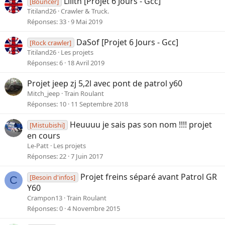
Lilith [Projet 6 Jours - Gcc]
[Bouncer]
Titiland26
Crawler & Truck.
Réponses
33
9 Mai 2019
DaSof [Projet 6 Jours - Gcc]
[Rock crawler]
Titiland26
Les projets
Réponses
6
18 Avril 2019
Projet jeep zj 5,2l avec pont de patrol y60
Mitch_jeep
Train Roulant
Réponses
10
11 Septembre 2018
Heuuuu je sais pas son nom !!!! projet
[Mistubishi]
en cours
Le-Patt
Les projets
Réponses
22
7 Juin 2017
Projet freins séparé avant Patrol GR
[Besoin d'infos]
C
Y60
Crampon13
Train Roulant
Réponses
0
4 Novembre 2015