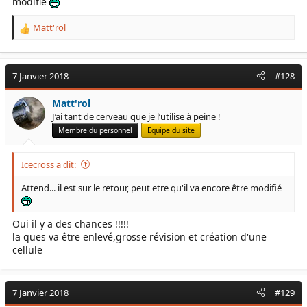
modifié
Matt'rol
R
e
a
c
7 Janvier 2018
#128
t
i
Matt'rol
o
J’ai tant de cerveau que je l’utilise à peine !
n
s
Membre du personnel
Equipe du site
:
Icecross a dit:
Attend... il est sur le retour, peut etre qu'il va encore être modifié
Oui il y a des chances !!!!!
la ques va être enlevé,grosse révision et création d'une
cellule
7 Janvier 2018
#129