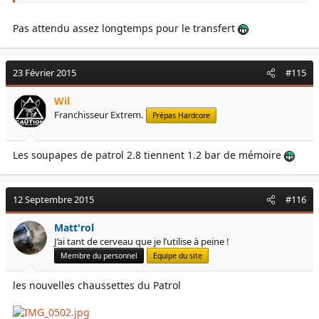
Pas attendu assez longtemps pour le transfert
23 Février 2015
#115
Wil
Franchisseur Extrem.
Prépas Hardcore
Les soupapes de patrol 2.8 tiennent 1.2 bar de mémoire
12 Septembre 2015
#116
Matt'rol
J’ai tant de cerveau que je l’utilise à peine !
Membre du personnel
Equipe du site
les nouvelles chaussettes du Patrol