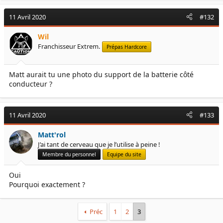
a
c
11 Avril 2020
#132
t
i
Wil
o
Franchisseur Extrem.
Prépas Hardcore
n
s
:
Matt aurait tu une photo du support de la batterie côté
conducteur ?
11 Avril 2020
#133
Matt'rol
J’ai tant de cerveau que je l’utilise à peine !
Membre du personnel
Equipe du site
Oui
Pourquoi exactement ?
Préc
1
2
3