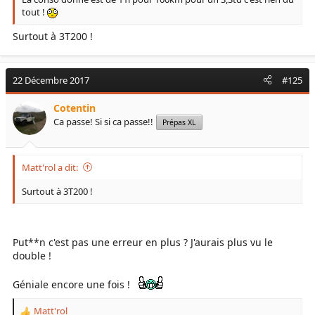
tout !
Surtout à 3T200 !
22 Décembre 2017
#125
Cotentin
Ca passe! Si si ca passe!!
Prépas XL
Matt'rol a dit:
Surtout à 3T200 !
Put**n c'est pas une erreur en plus ? J'aurais plus vu le
double !
Géniale encore une fois !
Matt'rol