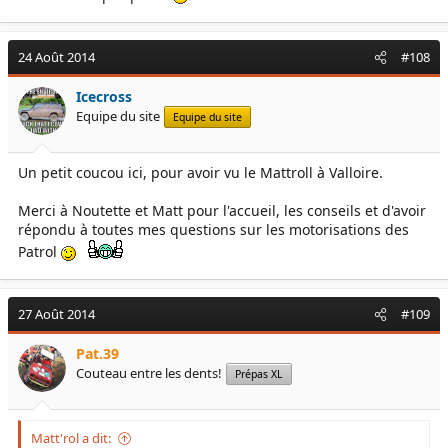
Enfin, ça faisait partie du folklore mais c'est vrai qu'il y avait des
vieux broussards (ou petits blancs) qui préféraient partir sans
nivaquine que sans pierre noire.
24 Août 2014
#108
Icecross
Equipe du site
Equipe du site
Un petit coucou ici, pour avoir vu le Mattroll à Valloire.
Merci à Noutette et Matt pour l'accueil, les conseils et d'avoir
répondu à toutes mes questions sur les motorisations des
Patrol
27 Août 2014
#109
Pat.39
Couteau entre les dents!
Prépas XL
Matt'rol a dit: