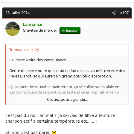
28 Juillet 2014
#107
La malice
Gravitée de merde...
Animateur
Transue a dit:
La Pierre Noire des Peres Blancs.
Genre de pierre noire qui serait en fait des os calcinés (recette des
Peres Blancs) et qui aurait un grand pouvoir d'absorption.
Quasiment introuvable maintenant, ça se collait sur la plaie en
cas de morsure de serpent ou insecte et ça en aspirait le venin
..........
Cliquez pour agrandir...
Enfin parait il .......moi, je fais pas le beau avec ces bestioles
(surtout là-bas vu la panoplie) et je préfère m'en méfier.
c'est pas du noir animal ? ça servais de filtre a teinture
Mais c'est vrai qu'a " l'époque " ......vu la rareté du truc ............... si
charbon actif a certaine température etc...... ?
t'avais ça .....t'avais tout .
ah non c'est pas pareil