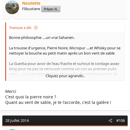
Noutette
Flibustiere
Prépas XL
Transue a dit:
Bonne philosophie ....un vrai Saharien.
La trousse d'urgence, Pierre Noire, Micropur ....et Whisky pour se
nettoyer la bouche au petit matin après un bon vent de sable
La Guerba pour avoir de l'eau fraiche et surtout le cordage assez
long pour ne pas se retrouver comme un con au premier puits
venu ....(si je me rappelle bien Morzouba devait faire pas loin de
Cliquez pour agrandir...
40 metres).
Sympa de faire revivre ces moments là.
Merci
C'est quoi la pierre noire ?
Quant au vent de sable, je te l'accorde, c'est la galère !
28 Juillet 2014
#106