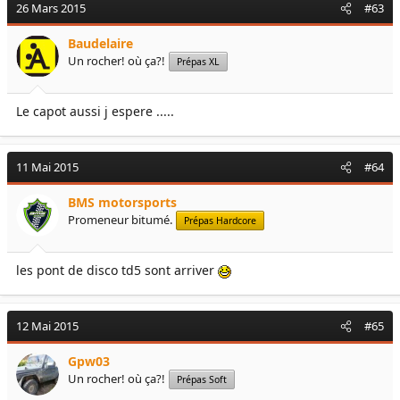
26 Mars 2015
#63
Baudelaire
Un rocher! où ça?!
Prépas XL
Le capot aussi j espere .....
11 Mai 2015
#64
BMS motorsports
Promeneur bitumé.
Prépas Hardcore
les pont de disco td5 sont arriver
12 Mai 2015
#65
Gpw03
Un rocher! où ça?!
Prépas Soft