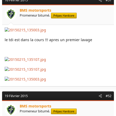
16 Février 2015
r
e
#51
d
d
e
é
BMS motorsports
l
b
Promeneur bitumé.
Prépas Hardcore
a
u
d
t
i
s
c
le tdi est dans la cours !!! apres un premier lavage
u
s
s
i
o
n
19 Février 2015
#52
BMS motorsports
Promeneur bitumé.
Prépas Hardcore