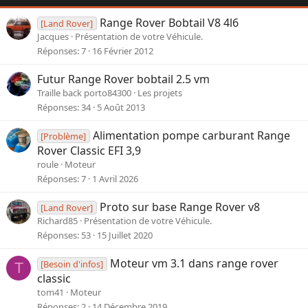
Range Rover Bobtail V8 4l6
[Land Rover]
Jacques
Présentation de votre Véhicule.
Réponses
7
16 Février 2012
Futur Range Rover bobtail 2.5 vm
Traille back porto84300
Les projets
Réponses
34
5 Août 2013
Alimentation pompe carburant Range
[Problème]
Rover Classic EFI 3,9
roule
Moteur
Réponses
7
1 Avril 2026
Proto sur base Range Rover v8
[Land Rover]
Richard85
Présentation de votre Véhicule.
Réponses
53
15 Juillet 2020
Moteur vm 3.1 dans range rover
[Besoin d'infos]
T
classic
tom41
Moteur
Réponses
2
14 Décembre 2019