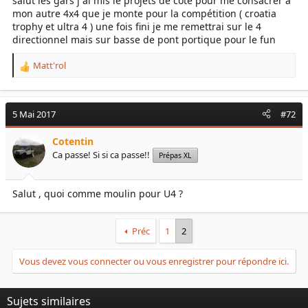
salut les gars j ai mis le projets de cote pour me consacrer a
mon autre 4x4 que je monte pour la compétition ( croatia
trophy et ultra 4 ) une fois fini je me remettrai sur le 4
directionnel mais sur basse de pont portique pour le fun
Matt'rol
R
e
a
c
5 Mai 2017
#72
t
i
Cotentin
o
Ca passe! Si si ca passe!!
Prépas XL
n
s
:
Salut , quoi comme moulin pour U4 ?
Préc
1
2
Vous devez vous connecter ou vous enregistrer pour répondre ici.
Sujets similaires