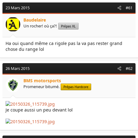
23 Mars 2015
#61
Baudelaire
Un rocher! où ça?!
Prépas XL
Ha oui quand même ca rigole pas la va pas rester grand
chose du range lol
26 Mars 2015
#62
BMS motorsports
Promeneur bitumé.
Prépas Hardcore
Je coupe aussi un peu devant lol