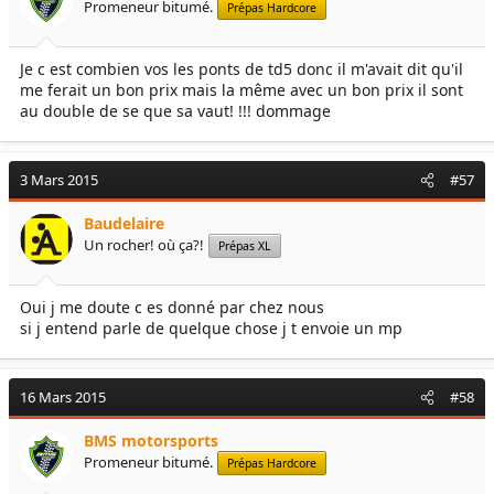
Promeneur bitumé.
Prépas Hardcore
Je c est combien vos les ponts de td5 donc il m'avait dit qu'il
me ferait un bon prix mais la même avec un bon prix il sont
au double de se que sa vaut! !!! dommage
3 Mars 2015
#57
Baudelaire
Un rocher! où ça?!
Prépas XL
Oui j me doute c es donné par chez nous
si j entend parle de quelque chose j t envoie un mp
16 Mars 2015
#58
BMS motorsports
Promeneur bitumé.
Prépas Hardcore