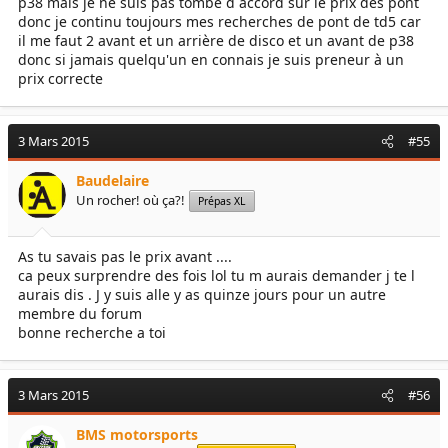
p38 mais je ne suis pas tombé d accord sur le prix des pont
donc je continu toujours mes recherches de pont de td5 car
il me faut 2 avant et un arrière de disco et un avant de p38
donc si jamais quelqu'un en connais je suis preneur à un
prix correcte
3 Mars 2015
#55
Baudelaire
Un rocher! où ça?!
Prépas XL
As tu savais pas le prix avant ....
ca peux surprendre des fois lol tu m aurais demander j te l
aurais dis . J y suis alle y as quinze jours pour un autre
membre du forum
bonne recherche a toi
3 Mars 2015
#56
BMS motorsports