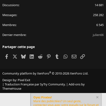
Discussions
14 681
Messages
258 282
Membres
6 545
Dernier membre
julien66
Partager cette page
Facebook
X
Bluesky
LinkedIn
Reddit
Pinterest
Tumblr
WhatsApp
Email
Lien
®
Community platform by XenForo
© 2010-2026 XenForo Ltd.
Design by:
Pixel Exit
|
Traduction Française par SyTry Community.
|
Add-ons by
ThemeHouse
Oyez Pirates!
Mare des publicitées? Un seul geste,
connectez vous avec votre pseudo sur le forum et