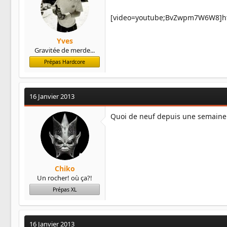
[video=youtube;BvZwpm7W6W8]ht
Yves
Gravitée de merde...
Prépas Hardcore
16 Janvier 2013
Quoi de neuf depuis une semain
Chiko
Un rocher! où ça?!
Prépas XL
16 Janvier 2013