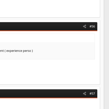
#56
ient ( experience perso )
#57