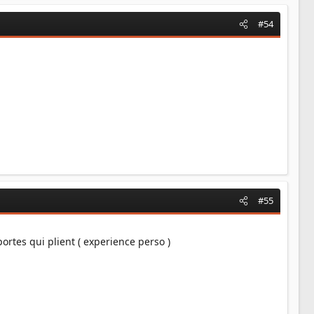
#54
#55
portes qui plient ( experience perso )