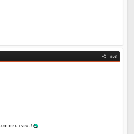
#58
r comme on veut !