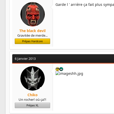
Garde l ' arrière ça fait plus sympa .
The black devil
Gravitée de merde...
Prépas Hardcore
6 Janvier 2013
Chiko
Un rocher! où ça?!
Prépas XL