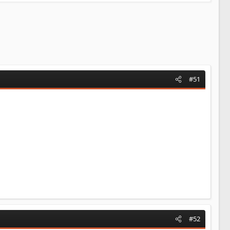
#51
#52