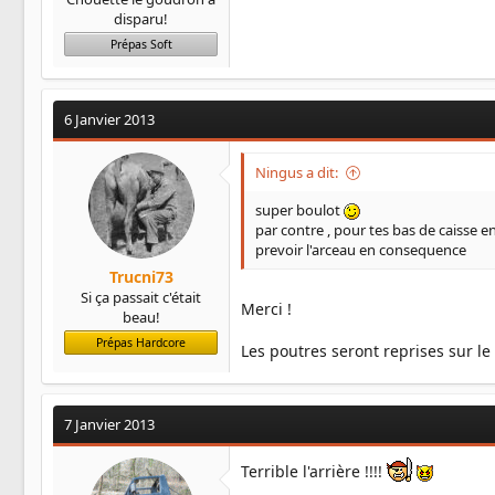
disparu!
Prépas Soft
6 Janvier 2013
Ningus a dit:
super boulot
par contre , pour tes bas de caisse en
prevoir l'arceau en consequence
Trucni73
Si ça passait c'était
Merci !
beau!
Prépas Hardcore
Les poutres seront reprises sur le
7 Janvier 2013
Terrible l'arrière !!!!