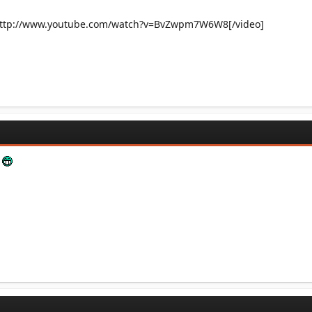
tp://www.youtube.com/watch?v=BvZwpm7W6W8[/video]
e