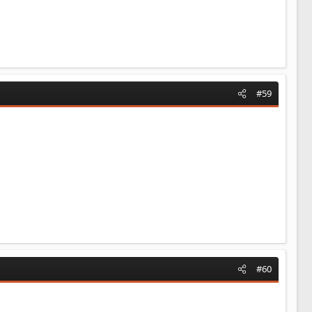
#59
#60