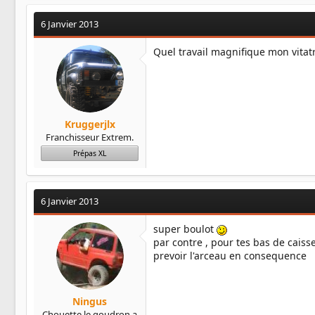
6 Janvier 2013
Quel travail magnifique mon vitat
Kruggerjlx
Franchisseur Extrem.
Prépas XL
6 Janvier 2013
super boulot
par contre , pour tes bas de caisse
prevoir l'arceau en consequence
Ningus
Chouette le goudron a