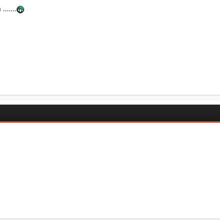
......