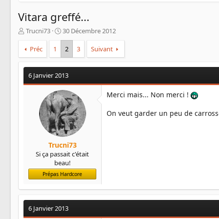
Vitara greffé...
A
D
Trucni73
30 Décembre 2012
u
a
t
t
Préc
1
2
3
Suivant
e
e
u
d
r
e
6 Janvier 2013
d
d
e
é
Merci mais... Non merci !
l
b
a
u
On veut garder un peu de carrosse
d
t
i
s
c
Trucni73
u
Si ça passait c'était
s
beau!
s
Prépas Hardcore
i
o
n
6 Janvier 2013