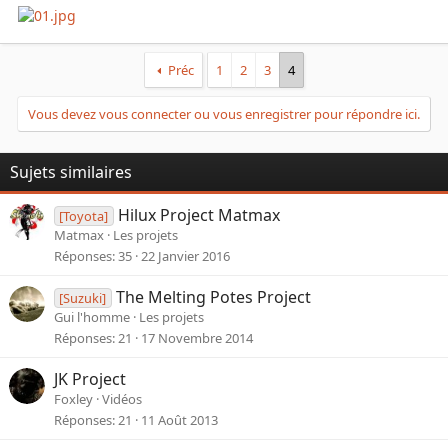
Préc
1
2
3
4
Vous devez vous connecter ou vous enregistrer pour répondre ici.
Sujets similaires
Hilux Project Matmax
[Toyota]
Matmax
Les projets
Réponses
35
22 Janvier 2016
The Melting Potes Project
[Suzuki]
Gui l'homme
Les projets
Réponses
21
17 Novembre 2014
JK Project
Foxley
Vidéos
Réponses
21
11 Août 2013