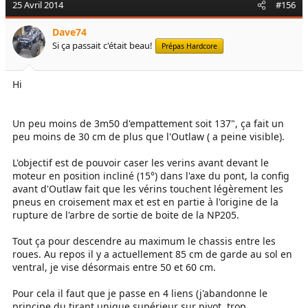
25 Avril 2014
#156
Dave74
Si ça passait c'était beau!
Prépas Hardcore
Hi
Un peu moins de 3m50 d'empattement soit 137", ça fait un
peu moins de 30 cm de plus que l'Outlaw ( a peine visible).
L'objectif est de pouvoir caser les verins avant devant le
moteur en position incliné (15°) dans l'axe du pont, la config
avant d'Outlaw fait que les vérins touchent légèrement les
pneus en croisement max et est en partie à l'origine de la
rupture de l'arbre de sortie de boite de la NP205.
Tout ça pour descendre au maximum le chassis entre les
roues. Au repos il y a actuellement 85 cm de garde au sol en
ventral, je vise désormais entre 50 et 60 cm.
Pour cela il faut que je passe en 4 liens (j'abandonne le
principe du tirant unique supérieur sur pivot, trop