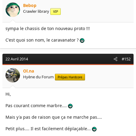
e
é
Bebop
l
b
Crawler library
VIP
a
u
d
t
i
sympa le chassis de ton nouveau proto !!!
s
c
C'est quoi son nom, le caravanator ?
u
s
s
22 Avril 2014
i
#152
o
n
Ol.na
Hyène du Forum
Prépas Hardcore
Hi,
Pas courant comme marbre....
Mais y'a pas de raison que ça ne marche pas....
Petit plus.... Il est facilement déplaçable...