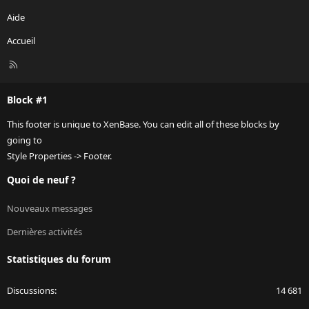
Aide
Accueil
R
S
S
Block #1
This footer is unique to XenBase. You can edit all of these blocks by
going to
Style Properties -> Footer.
Quoi de neuf ?
Nouveaux messages
Dernières activités
Statistiques du forum
Discussions
14 681