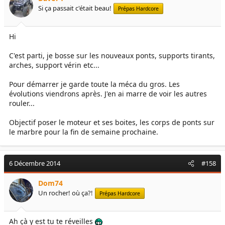
Si ça passait c'était beau!
Prépas Hardcore
Hi
C'est parti, je bosse sur les nouveaux ponts, supports tirants,
arches, support vérin etc...
Pour démarrer je garde toute la méca du gros. Les
évolutions viendrons après. J'en ai marre de voir les autres
rouler...
Objectif poser le moteur et ses boites, les corps de ponts sur
le marbre pour la fin de semaine prochaine.
6 Décembre 2014
#158
Dom74
Un rocher! où ça?!
Prépas Hardcore
Ah çà y est tu te réveilles