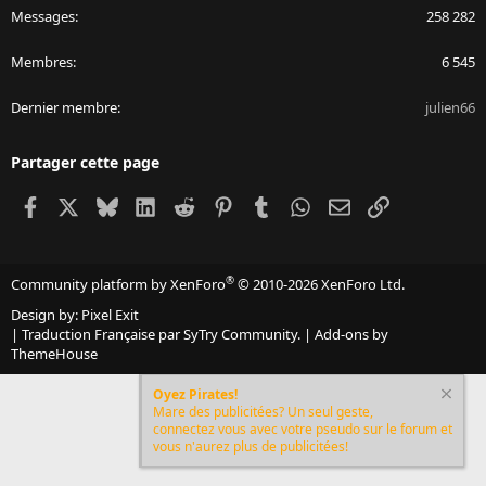
Messages
258 282
Membres
6 545
Dernier membre
julien66
Partager cette page
Facebook
X
Bluesky
LinkedIn
Reddit
Pinterest
Tumblr
WhatsApp
Email
Lien
®
Community platform by XenForo
© 2010-2026 XenForo Ltd.
Design by:
Pixel Exit
|
Traduction Française par SyTry Community.
|
Add-ons by
ThemeHouse
Oyez Pirates!
Mare des publicitées? Un seul geste,
connectez vous avec votre pseudo sur le forum et
vous n'aurez plus de publicitées!