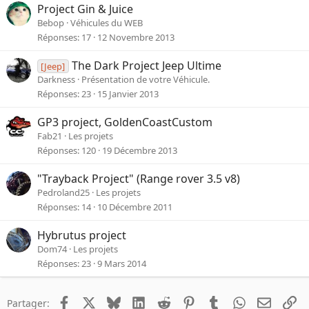
Project Gin & Juice
Bebop
Véhicules du WEB
Réponses
17
12 Novembre 2013
The Dark Project Jeep Ultime
[Jeep]
Darkness
Présentation de votre Véhicule.
Réponses
23
15 Janvier 2013
GP3 project, GoldenCoastCustom
Fab21
Les projets
Réponses
120
19 Décembre 2013
"Trayback Project" (Range rover 3.5 v8)
Pedroland25
Les projets
Réponses
14
10 Décembre 2011
Hybrutus project
Dom74
Les projets
Réponses
23
9 Mars 2014
Facebook
X
Bluesky
LinkedIn
Reddit
Pinterest
Tumblr
WhatsApp
Email
Li
Partager: