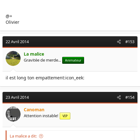
@+
Olivier
22 Avril 2014
#153
La malice
Gravitée de merde...
Animateur
il est long ton empattement:icon_eek:
23 Avril 2014
#154
Canoman
Attention instable!
VIP
La malice a dit: