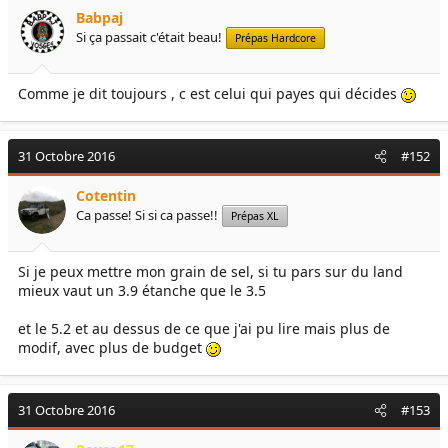
e
é
Babpaj
l
b
Si ça passait c'était beau!
Prépas Hardcore
a
u
d
t
i
Comme je dit toujours , c est celui qui payes qui décides
s
c
u
31 Octobre 2016
#152
s
s
i
Cotentin
o
Ca passe! Si si ca passe!!
Prépas XL
n
Si je peux mettre mon grain de sel, si tu pars sur du land
mieux vaut un 3.9 étanche que le 3.5
et le 5.2 et au dessus de ce que j'ai pu lire mais plus de
modif, avec plus de budget
31 Octobre 2016
#153