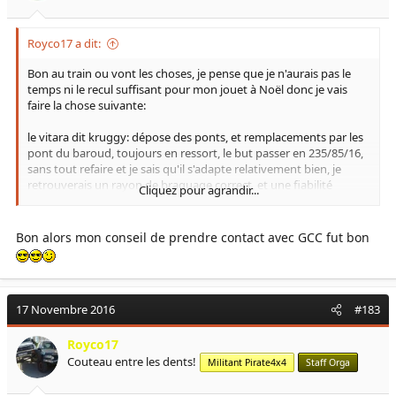
Royco17 a dit:
Bon au train ou vont les choses, je pense que je n'aurais pas le
temps ni le recul suffisant pour mon jouet à Noël donc je vais
faire la chose suivante:
le vitara dit kruggy: dépose des ponts, et remplacements par les
pont du baroud, toujours en ressort, le but passer en 235/85/16,
sans tout refaire et je sais qu'il s'adapte relativement bien, je
retrouverais un rayon de braquage correct, et une fiabilité
Cliquez pour agrandir...
retrouvé.
le Petit sam TD: dépose des ponts et lames et mise en place des
Bon alors mon conseil de prendre contact avec GCC fut bon
pont du kruggy, avec fabrication de tirant sur rotule et pose de
ressort
le proto restera encore en gestation, jusqu' à la vente de
17 Novembre 2016
#183
suffisamment de pièces ou du sam ou du vit, pour monter un
bon jouet, et en attendant je pourrais toujours m'amuser avec
mon petit vit.
Royco17
Couteau entre les dents!
Militant Pirate4x4
Staff Orga
j'ai eu contact avec Monsieur Gcc qui va me faire un pont avant
de troll retourner pour monter avec la mécanique du V8 jeep,