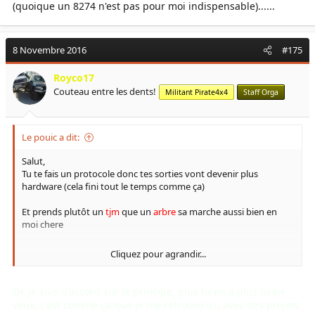
(quoique un 8274 n'est pas pour moi indispensable)......
8 Novembre 2016
#175
Royco17
Couteau entre les dents!
Militant Pirate4x4
Staff Orga
Le pouic a dit:
Salut,
Tu te fais un protocole donc tes sorties vont devenir plus
hardware (cela fini tout le temps comme ça)
Et prends plutôt un
tjm
que un
arbre
sa marche aussi bien en
moi chere
Cliquez pour agrandir...
Planifié pas tout dessuite tu as le temps ☺
Aller à +
Le pouic
Ok je suis d'accord sur le principe, plus tu en a plus tu en
veux, c'est comme ça que je me retrouve ici, avec des projets