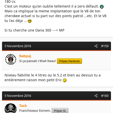
180 cv.
C'est un moteur qu'on oublie tellement il a zero défault.
Mais ca implique la meme implantation que le V8 de ton
cherokee actuel si tu part sur des ponts patrol ...etc. Et le V8
tu l'as déja ...
Si tu cherche une Dana 300 ---> MP
5 Novembre 2016
#159
Babpaj
Si ça passait c'était beau!
Prépas Hardcore
Niveau fiabilite le 4 litres ou le 5.2 et bien au dessus tu a
entièrement raison mon petit Eric
5 Novembre 2016
#160
Tack
Franchisseur Extrem.
Prépas XL