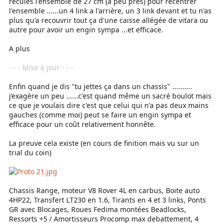
recules l'ensemble de 27 cm (a peu près) pour recentrer
l'ensemble ......un 4 link a l'arrière, un 3 link devant et tu n'as
plus qu'a recouvrir tout ça d'une caisse allégée de vitara ou
autre pour avoir un engin sympa ...et efficace.
A plus
- - - Mise à jour - - -
Enfin quand je dis "tu jettes ça dans un chassis" ..........
j’exagère un peu ......c'est quand même un sacré boulot mais
ce que je voulais dire c'est que celui qui n'a pas deux mains
gauches (comme moi) peut se faire un engin sympa et
efficace pour un coût relativement honnête.
La preuve cela existe (en cours de finition mais vu sur un
trial du coin)
Chassis Range, moteur V8 Rover 4L en carbus, Boite auto
4HP22, Transfert LT230 en 1.6, Tirants en 4 et 3 links, Ponts
GR avec Blocages, Roues Fedima montées Beadlocks,
Ressorts +5 / Amortisseurs Procomp max debattement, 4