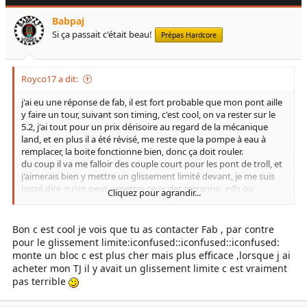
Babpaj
Si ça passait c'était beau!
Prépas Hardcore
Royco17 a dit:
j'ai eu une réponse de fab, il est fort probable que mon pont aille
y faire un tour, suivant son timing, c'est cool, on va rester sur le
5.2, j'ai tout pour un prix dérisoire au regard de la mécanique
land, et en plus il a été révisé, me reste que la pompe à eau à
remplacer, la boite fonctionne bien, donc ça doit rouler.
du coup il va me falloir des couple court pour les pont de troll, et
j'aimerais bien y mettre un glissement limité devant, je me suis
laissé dire qu'on peut y mettre ceux des terranno, info ou
Cliquez pour agrandir...
intox???
Bon c est cool je vois que tu as contacter Fab , par contre
pour le glissement limite:iconfused::iconfused::iconfused:
monte un bloc c est plus cher mais plus efficace ,lorsque j ai
acheter mon TJ il y avait un glissement limite c est vraiment
pas terrible