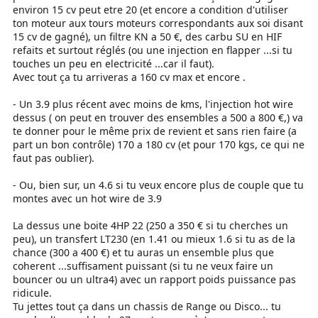
environ 15 cv peut etre 20 (et encore a condition d'utiliser
ton moteur aux tours moteurs correspondants aux soi disant
15 cv de gagné), un filtre KN a 50 €, des carbu SU en HIF
refaits et surtout réglés (ou une injection en flapper ...si tu
touches un peu en electricité ...car il faut).
Avec tout ça tu arriveras a 160 cv max et encore .
- Un 3.9 plus récent avec moins de kms, l'injection hot wire
dessus ( on peut en trouver des ensembles a 500 a 800 €,) va
te donner pour le même prix de revient et sans rien faire (a
part un bon contrôle) 170 a 180 cv (et pour 170 kgs, ce qui ne
faut pas oublier).
- Ou, bien sur, un 4.6 si tu veux encore plus de couple que tu
montes avec un hot wire de 3.9
La dessus une boite 4HP 22 (250 a 350 € si tu cherches un
peu), un transfert LT230 (en 1.41 ou mieux 1.6 si tu as de la
chance (300 a 400 €) et tu auras un ensemble plus que
coherent ...suffisament puissant (si tu ne veux faire un
bouncer ou un ultra4) avec un rapport poids puissance pas
ridicule.
Tu jettes tout ça dans un chassis de Range ou Disco... tu