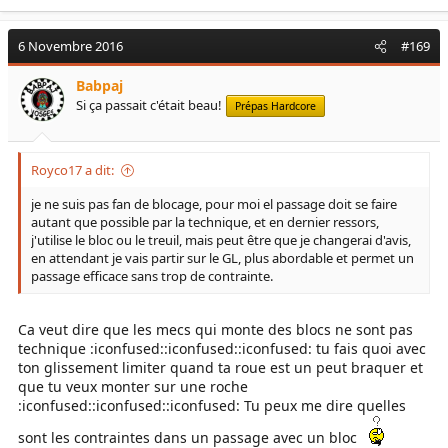
6 Novembre 2016
#169
Babpaj
Si ça passait c'était beau!
Prépas Hardcore
Royco17 a dit:
je ne suis pas fan de blocage, pour moi el passage doit se faire
autant que possible par la technique, et en dernier ressors,
j'utilise le bloc ou le treuil, mais peut être que je changerai d'avis,
en attendant je vais partir sur le GL, plus abordable et permet un
passage efficace sans trop de contrainte.
Ca veut dire que les mecs qui monte des blocs ne sont pas
technique :iconfused::iconfused::iconfused: tu fais quoi avec
ton glissement limiter quand ta roue est un peut braquer et
que tu veux monter sur une roche
:iconfused::iconfused::iconfused: Tu peux me dire quelles
sont les contraintes dans un passage avec un bloc