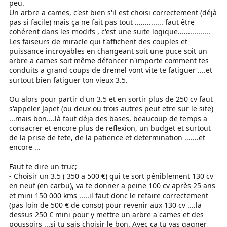
peu.
Un arbre a cames, c'est bien s'il est choisi correctement (déjà
pas si facile) mais ça ne fait pas tout .............. faut être
cohérent dans les modifs , c'est une suite logique................
Les faiseurs de miracle qui t'affichent des couples et
puissance incroyables en changeant soit une puce soit un
arbre a cames soit même défoncer n'importe comment tes
conduits a grand coups de dremel vont vite te fatiguer ....et
surtout bien fatiguer ton vieux 3.5.
Ou alors pour partir d'un 3.5 et en sortir plus de 250 cv faut
s'appeler Japet (ou deux ou trois autres peut etre sur le site)
...mais bon....là faut déja des bases, beaucoup de temps a
consacrer et encore plus de reflexion, un budget et surtout
de la prise de tete, de la patience et determination .......et
encore ...
Faut te dire un truc;
- Choisir un 3.5 ( 350 a 500 €) qui te sort péniblement 130 cv
en neuf (en carbu), va te donner a peine 100 cv après 25 ans
et mini 150 000 kms .....il faut donc le refaire correctement
(pas loin de 500 € de conso) pour revenir aux 130 cv ....la
dessus 250 € mini pour y mettre un arbre a cames et des
poussoirs ...si tu sais choisir le bon. Avec ça tu vas gagner