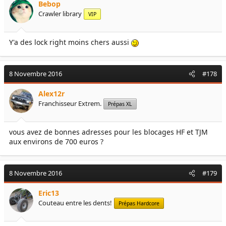
Bebop
Crawler library
VIP
Y'a des lock right moins chers aussi
8 Novembre 2016
#178
Alex12r
Franchisseur Extrem.
Prépas XL
vous avez de bonnes adresses pour les blocages HF et TJM
aux environs de 700 euros ?
8 Novembre 2016
#179
Eric13
Couteau entre les dents!
Prépas Hardcore