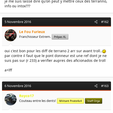
je me suis laissé dire qu'on peut y mettre ceux des terranno,
info ou intox???
5 Novembre 2016
#162
Le Fou Furieux
Franchisseur Extrem.
Prépas XL
oui c'est bon pour les diff de terrano 2 arr sur avant troll..
par contre il faut que le pont donneur est une ref dont je ne
suis pas sur (r 233) a verifier aupres des aficionados de troll
a+lff
6 Novembre 2016
#163
Royco17
Couteau entre les dents!
Militant Pirate4x4
Staff Orga