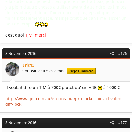
e la sorte, donc je ne dit pas que j'en mettrait pas, je dit qu'il
y a plein d'autre choses a utiliser avant d'atteindre les limites
de la voiture, et donc d'aider encore plus, ej sait que je
finirais totalement naze, mais je croit que ça va me laisser un
peu de temps,
c'est quoi
TJM, merci
8 Novembre 2016
#176
Eric13
Couteau entre les dents!
Prépas Hardcore
Il voulait dire un TJM à 700€ plutot qu' un ARB
à 1000 €
http://www.tjm.com.au/en-oceania/pro-locker-air-activated-
diff-lock
8 Novembre 2016
#177