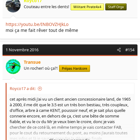
Royco17
Couteau entre les dents!
Militant Pirate4x4
Staff Orga
https://youtu.be/INBOVZHJkLo
moi ça me fait rêver tout de même
1 Novembre 2016
#154
Transue
Un rocher! où ça?!
Prépas Hardcore
Royco17 a dit:
cet après midi j'ai vu un client ancien concessionaire land, de 1965
à 2000, il me dit que le 3.5 est un très bon bestiau, très coupleux,
d'office, arbre à came KENT, poussoir neuf, et je sait plus quelle
connerie encore, en dehors de ça, c'est une bête de somme
fiable, et vu le cv du Mr je veux bien le croire, donc je vais
chercher de ce coté là, en même temps je vais contacter FAB,
pour le cout du retournement du pont, au moins j'aurais toutes
mes infos et là je saurais prendre la décision finale.