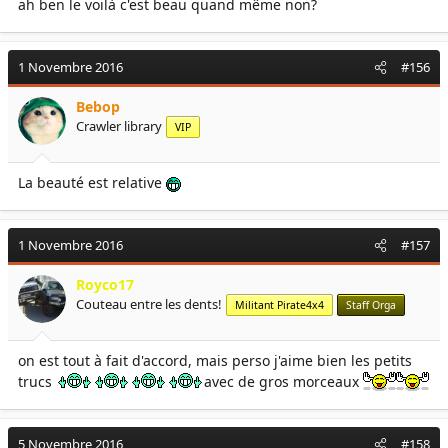
ah ben le voilà c'est beau quand même non?
1 Novembre 2016
#156
Bebop
Crawler library
VIP
La beauté est relative
1 Novembre 2016
#157
Royco17
Couteau entre les dents!
Militant Pirate4x4
Staff Orga
on est tout à fait d'accord, mais perso j'aime bien les petits
trucs
avec de gros morceaux
5 Novembre 2016
#158