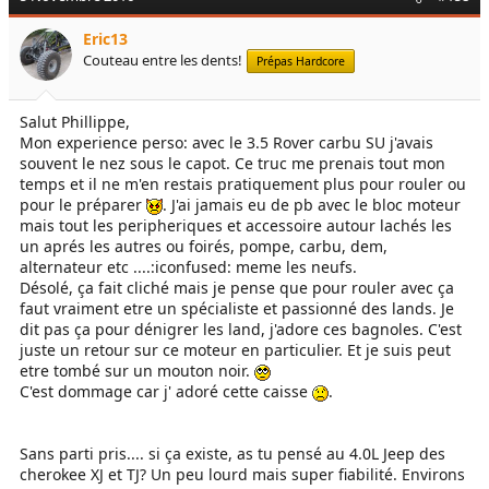
Eric13
Couteau entre les dents!
Prépas Hardcore
Salut Phillippe,
Mon experience perso: avec le 3.5 Rover carbu SU j'avais
souvent le nez sous le capot. Ce truc me prenais tout mon
temps et il ne m'en restais pratiquement plus pour rouler ou
pour le préparer
. J'ai jamais eu de pb avec le bloc moteur
mais tout les peripheriques et accessoire autour lachés les
un aprés les autres ou foirés, pompe, carbu, dem,
alternateur etc ....:iconfused: meme les neufs.
Désolé, ça fait cliché mais je pense que pour rouler avec ça
faut vraiment etre un spécialiste et passionné des lands. Je
dit pas ça pour dénigrer les land, j'adore ces bagnoles. C'est
juste un retour sur ce moteur en particulier. Et je suis peut
etre tombé sur un mouton noir.
C'est dommage car j' adoré cette caisse
.
Sans parti pris.... si ça existe, as tu pensé au 4.0L Jeep des
cherokee XJ et TJ? Un peu lourd mais super fiabilité. Environs