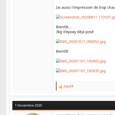
J'ai aussi l'impression de trop cha
Bientôt...
3kg d'epoxy déjà posé
Bientôt
Juju24
R
e
a
c
1 Novembre 2020
t
i