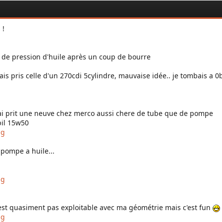
 !
s de pression d'huile après un coup de bourre
ais pris celle d'un 270cdi 5cylindre, mauvaise idée.. je tombais a 
j'ai prit une neuve chez merco aussi chere de tube que de pompe
bil 15w50
e pompe a huile...
est quasiment pas exploitable avec ma géométrie mais c'est fun