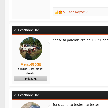
STF
and
Royco17
R
e
a
c
25 Décembre 2020
t
i
o
passe ta palombiere en 100" il se
n
s
:
Merco330GE
Couteau entre les
dents!
Prépas XL
26 Décembre 2020
Toi quand tu testes, tu testes,...