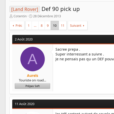
Def 90 pick up
[Land Rover]
A
D
Cotentin
28 Décembre 2013
u
a
t
t
Préc
1
…
8
9
10
11
Suivant
e
e
u
d
r
e
2 Août 2020
d
d
e
é
Sacree prepa .
l
b
A
Super interressant a suivre .
a
u
Je ne pensais pas qu un DEF pouvai
d
t
i
s
c
Aurels
u
Touriste on road...
s
Prépas Soft
s
i
o
n
11 Août 2020
les td5 sortent autant de couple m