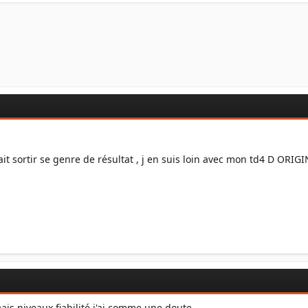
t sortir se genre de résultat , j en suis loin avec mon td4 D ORIGI
ais niveaux fiabilité j'ai comme une doute..