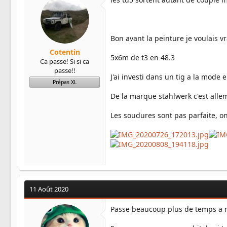
Bon avant la peinture je voulais v
Cotentin
5x6m de t3 en 48.3
Ca passe! Si si ca
passe!!
J'ai investi dans un tig a la mode 
Prépas XL
De la marque stahlwerk c'est allem
Les soudures sont pas parfaite, on 
11 Août 2020
Passe beaucoup plus de temps a ne