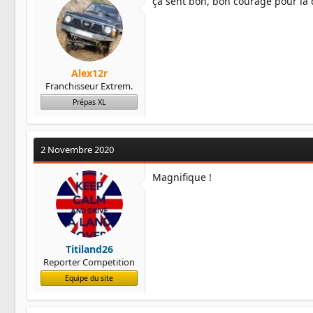
ça sent bon, bon courage pour la 
o
n
s
:
Alex12r
Franchisseur Extrem.
Prépas XL
2 Novembre 2020
Magnifique !
Titiland26
Reporter Competition
Equipe du site