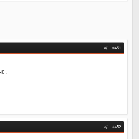
#451
NE .
#452