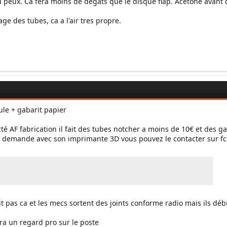
 peux. Ca fera moins de degats que le disque flap. Acetone avant d
age des tubes, ca a l'air tres propre.
ule + gabarit papier
té AF fabrication il fait des tubes notcher a moins de 10€ et des ga
 demande avec son imprimante 3D vous pouvez le contacter sur fcbk 
it pas ca et les mecs sortent des joints conforme radio mais ils dé
ura un regard pro sur le poste