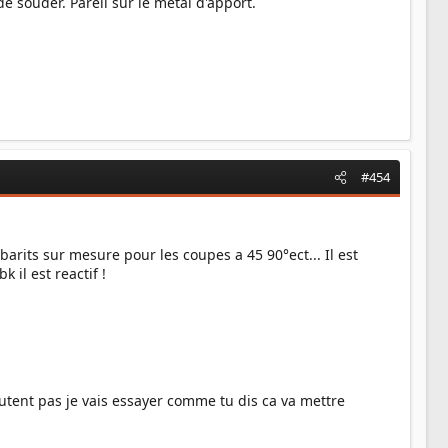
e souder. Pareil sur le metal d'apport.
#454
barits sur mesure pour les coupes a 45 90°ect... Il est
il est reactif !
butent pas je vais essayer comme tu dis ca va mettre