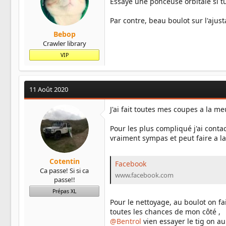
Essaye une ponceuse orbitale si tu
Par contre, beau boulot sur l'ajust
Bebop
Crawler library
VIP
11 Août 2020
J'ai fait toutes mes coupes a la me
Pour les plus compliqué j'ai contac
vraiment sympas et peut faire a la
Cotentin
Facebook
Ca passe! Si si ca
www.facebook.com
passe!!
Prépas XL
Pour le nettoyage, au boulot on fa
toutes les chances de mon côté ,
@Bentrol
vien essayer le tig on a